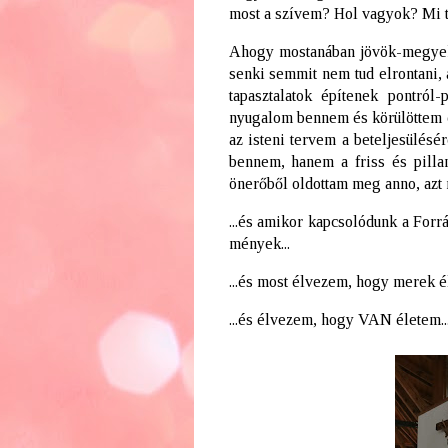
most a szívem? Hol vagyok? Mi t
Ahogy mostanában jövök-megyek,
senki semmit nem tud elrontani, 
tapasztalatok építenek pontró
nyugalom bennem és körülöttem é
az isteni tervem a beteljesülés
bennem, hanem a friss és pillan
önerőből oldottam meg anno, azt m
...és amikor kapcsolódunk a Forr
mények...
...és most élvezem, hogy merek él
...és élvezem, hogy VAN életem..