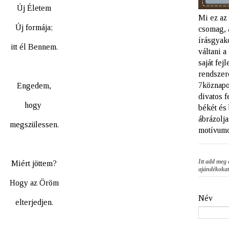
Új Életem
Mi ez az
Új formája;
csomag, 
írásgyako
itt él Bennem.
váltani 
saját fej
rendszere
7köznapo
Engedem,
divatos f
hogy
békét és
ábrázolja
megszülessen.
motívumo
Itt add meg 
Miért jöttem?
ajándékokat
Hogy az Öröm
Név
elterjedjen.