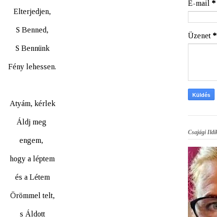
E-mail
*
Elterjedjen,
S Benned,
Üzenet
*
S Bennünk
Fény lehessen.
Atyám, kérlek
Áldj meg
Csajági Ildi
engem,
hogy a léptem
és a Létem
Örömmel telt,
s Áldott