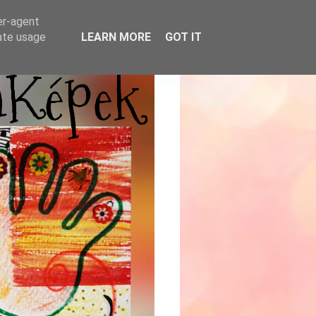
er-agent
rate usage
LEARN MORE
GOT IT
mKépek