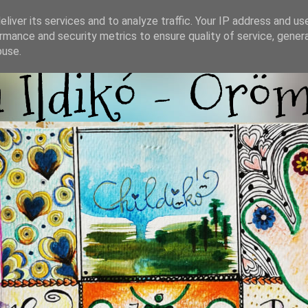
liver its services and to analyze traffic. Your IP address and us
rmance and security metrics to ensure quality of service, gene
buse.
i Ildikó - Örö