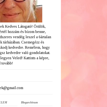
ek Kedves Látogató! Örülök,
értél hozzám és bízom benne,
dszeres vendég leszel a 6ártalan
k tárházában. Csemegézz és
skodj kedvedre. Remélem, hogy
ogsz kedvedre való gondolatokat.
legyen Veled! Kattints a képre,
 tovább!
ek@gmail.com
ELEM
Blogarchívum