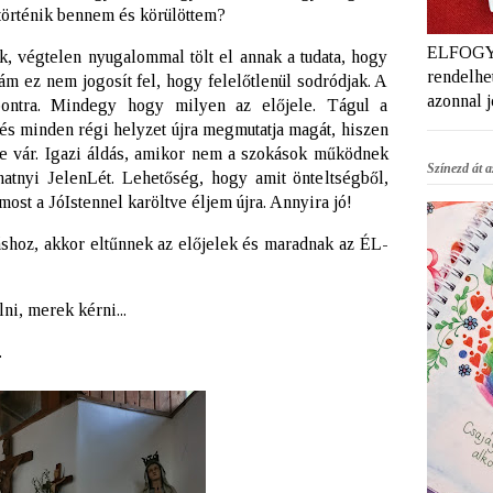
örténik bennem és körülöttem?
ELFOGYT
 végtelen nyugalommal tölt el annak a tudata, hogy
rendelhet
ám ez nem jogosít fel, hogy felelőtlenül sodródjak. A
azonnal 
l-pontra. Mindegy hogy milyen az előjele. Tágul a
s minden régi helyzet újra megmutatja magát, hiszen
ére vár. Igazi áldás, amikor nem a szokások működnek
Színezd át az
atnyi JelenLét. Lehetőség, hogy amit önteltségből,
ost a JóIstennel karöltve éljem újra. Annyira jó!
áshoz, akkor eltűnnek az előjelek és maradnak az ÉL-
ni, merek kérni...
.