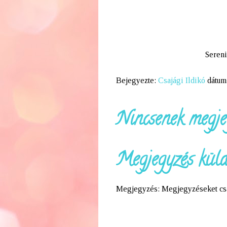
Sereni
Bejegyezte:
Csajági Ildikó
dátum
Nincsenek megje
Megjegyzés küld
Megjegyzés: Megjegyzéseket csak 