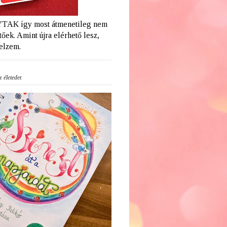
AK így most átmenetileg nem
őek. Amint újra elérhető lesz,
jelzem.
 életedet