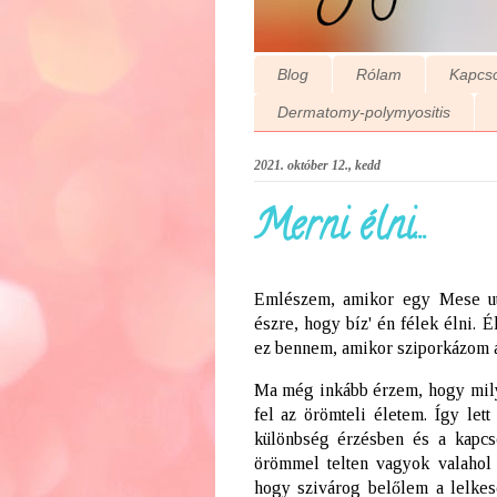
Blog
Rólam
Kapcso
Dermatomy-polymyositis
2021. október 12., kedd
Merni élni...
Emlészem, amikor egy Mese utc
észre, hogy bíz' én félek élni. É
ez bennem, amikor sziporkázom 
Ma még inkább érzem, hogy milye
fel az örömteli életem. Így lett
különbség érzésben és a kapcso
örömmel telten vagyok valahol 
hogy szivárog belőlem a lelkes