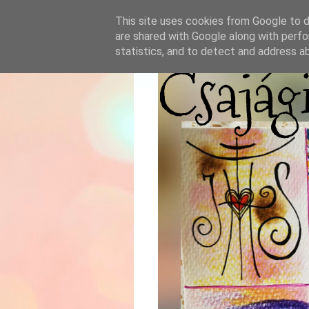
This site uses cookies from Google to de
are shared with Google along with perfo
statistics, and to detect and address a
Csajág