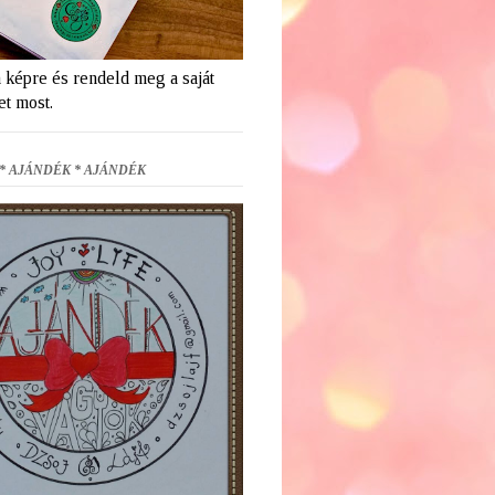
a képre és rendeld meg a saját
et most.
* AJÁNDÉK * AJÁNDÉK