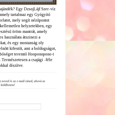
 ajándék? Egy DzsojLájf Szer-víz
amely tartalmaz egy Gyógyító
rlatot, mely segít nézőpontot
a kellemetlen helyzetekben, egy
lesztésű öröm-mantrát, amely
s használata átszinezi a
kat, és egy mostanság oly
elnőtt kifestőt, ami a boldogságot,
 bőséget teremtő Hooponopono-t
. Természetesen a csajági -féle
kkal díszítve.
a neved és az e-mail címed, ahová az
 küldhetem!