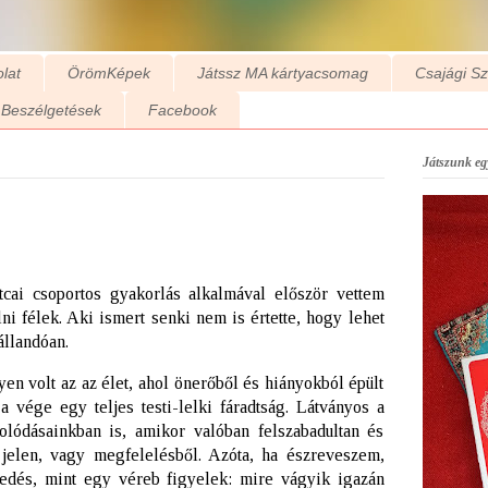
lat
ÖrömKépek
Játssz MA kártyacsomag
Csajági S
Beszélgetések
Facebook
Játszunk egy
ai csoportos gyakorlás alkalmával először vettem
lni félek. Aki ismert senki nem is értette, hogy lehet
állandóan.
n volt az az élet, ahol önerőből és hiányokból épült
 a vége egy teljes testi-lelki fáradtság. Látványos a
lódásainkban is, amikor valóban felszabadultan és
jelen, vagy megfelelésből. Azóta, ha észreveszem,
edés, mint egy véreb figyelek: mire vágyik igazán