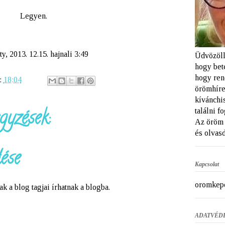
Legyen.
ty, 2013. 12.15. hajnali 3:49
Üdvözöll
hogy bet
hogy ren
:
18:04
örömhíre
kívánchi
gyzések:
találni f
Az öröm 
és olvasd
ése
Kapcsolat
oromkep
a blog tagjai írhatnak a blogba.
ADATVÉD