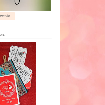
zínezők
ütt.