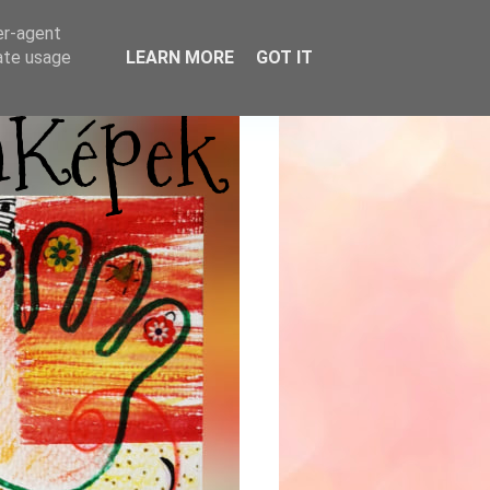
er-agent
rate usage
LEARN MORE
GOT IT
mKépek