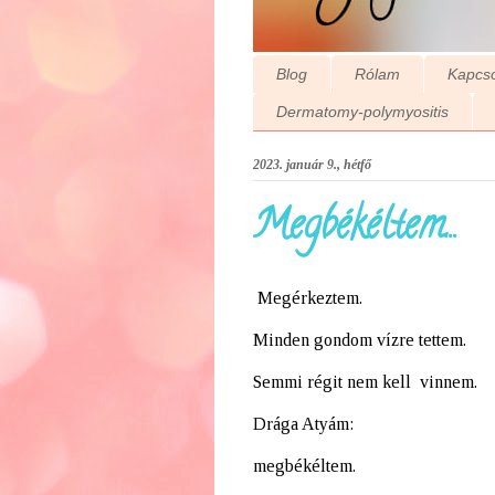
Blog
Rólam
Kapcso
Dermatomy-polymyositis
2023. január 9., hétfő
Megbékéltem...
Megérkeztem.
Minden gondom vízre tettem.
Semmi régit nem kell vinnem.
Drága Atyám:
megbékéltem.