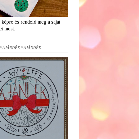
a képre és rendeld meg a saját
et most.
* AJÁNDÉK * AJÁNDÉK