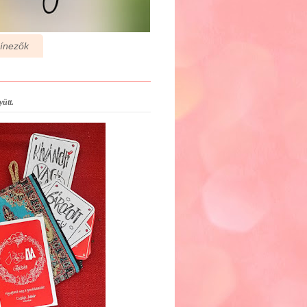
zínezők
ütt.