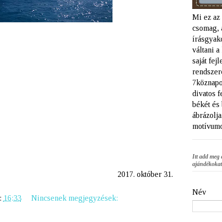
Mi ez az
csomag, 
írásgyako
váltani 
saját fej
rendszere
7köznapo
divatos f
békét és
ábrázolja
motívumo
Itt add meg 
ajándékokat
2017. október 31.
Név
:
16:33
Nincsenek megjegyzések: