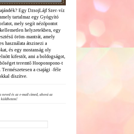
 ajándék? Egy DzsojLájf Szer-víz
amely tartalmaz egy Gyógyító
rlatot, mely segít nézőpontot
a kellemetlen helyzetekben, egy
lesztésű öröm-mantrát, amely
s használata átszinezi a
kat, és egy mostanság oly
elnőtt kifestőt, ami a boldogságot,
 bőséget teremtő Hooponopono-t
. Természetesen a csajági -féle
kkal díszítve.
a neved és az e-mail címed, ahová az
 küldhetem!