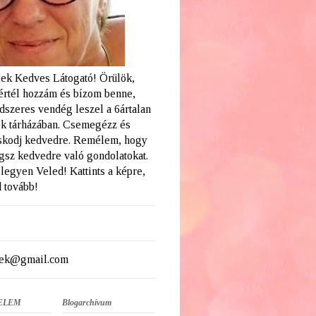
ek Kedves Látogató! Örülök,
értél hozzám és bízom benne,
dszeres vendég leszel a 6ártalan
k tárházában. Csemegézz és
skodj kedvedre. Remélem, hogy
ogsz kedvedre való gondolatokat.
legyen Veled! Kattints a képre,
 tovább!
ek@gmail.com
ELEM
Blogarchívum