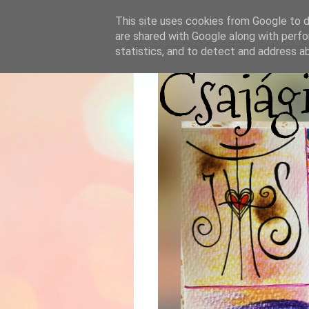
This site uses cookies from Google to de
are shared with Google along with perfo
statistics, and to detect and address a
Csajág