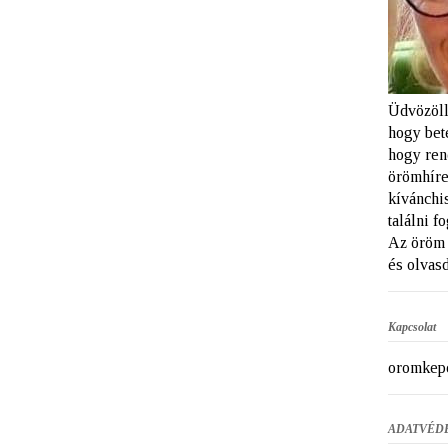
Üdvözöll
hogy bet
hogy ren
örömhíre
kívánchi
találni f
Az öröm 
és olvasd
Kapcsolat
oromkep
ADATVÉD