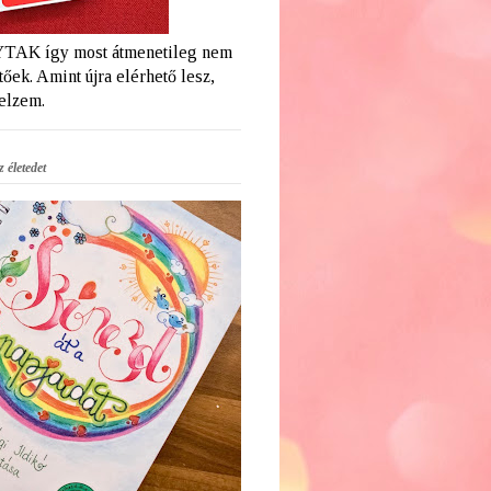
AK így most átmenetileg nem
őek. Amint újra elérhető lesz,
jelzem.
 életedet