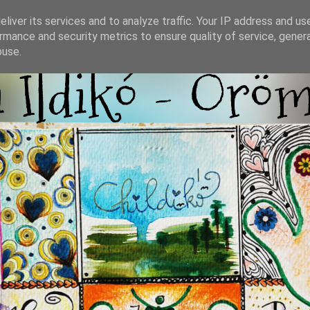
liver its services and to analyze traffic. Your IP address and us
rmance and security metrics to ensure quality of service, gene
buse.
i Ildikó - Örö