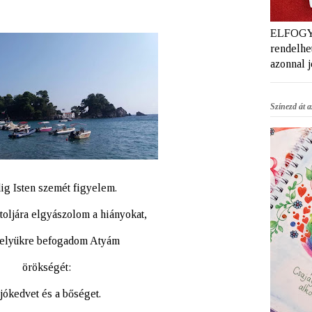
ELFOGYT
rendelhet
azonnal 
Színezd át az
ig Isten szemét figyelem.
oljára elgyászolom a hiányokat,
helyükre befogadom Atyám
örökségét:
 jókedvet és a bőséget.