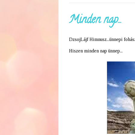
Minden nap...
DzsojLájf Himnusz...ünnepi fohász
Hiszen minden nap ünnep...