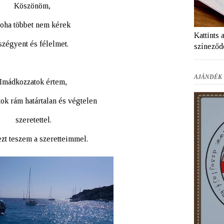
Köszönöm,
oha többet nem kérek
Kattints 
szégyent és félelmet.
színeződ
AJÁNDÉK 
Imádkozzatok értem,
ok rám határtalan és végtelen
szeretettel.
ezt teszem a szeretteimmel.