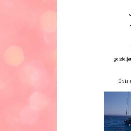
s
gondoljat
Én is 