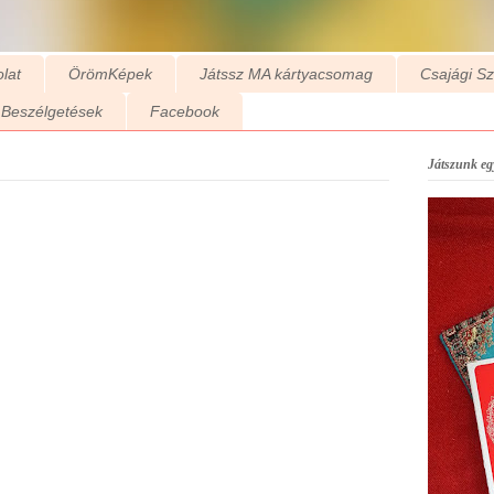
lat
ÖrömKépek
Játssz MA kártyacsomag
Csajági S
Beszélgetések
Facebook
Játszunk egy