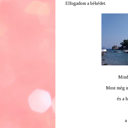
Elfogadom a békédet.
Mind
Most még ut
és a 
a