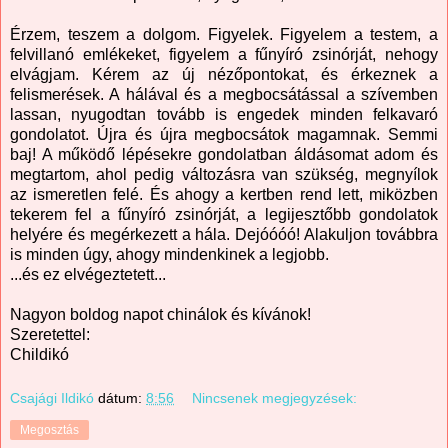
Érzem, teszem a dolgom. Figyelek. Figyelem a testem, a
felvillanó emlékeket, figyelem a fűnyíró zsinórját, nehogy
elvágjam. Kérem az új nézőpontokat, és érkeznek a
felismerések. A hálával és a megbocsátással a szívemben
lassan, nyugodtan tovább is engedek minden felkavaró
gondolatot. Újra és újra megbocsátok magamnak. Semmi
baj! A működő lépésekre gondolatban áldásomat adom és
megtartom, ahol pedig változásra van szükség, megnyílok
az ismeretlen felé. És ahogy a kertben rend lett, miközben
tekerem fel a fűnyíró zsinórját, a legijesztőbb gondolatok
helyére és megérkezett a hála. Dejóóóó! Alakuljon továbbra
is minden úgy, ahogy mindenkinek a legjobb.
...és ez elvégeztetett...
Nagyon boldog napot chinálok és kívánok!
Szeretettel:
Childikó
Csajági Ildikó
dátum:
8:56
Nincsenek megjegyzések:
Megosztás