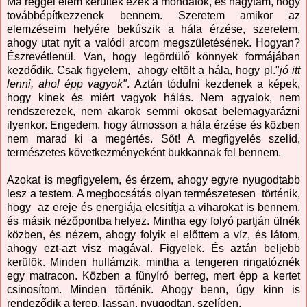
Ma reggel elém kerültek ezek a mondatok, és hagytam, hogy
továbbépítkezzenek bennem. Szeretem amikor az
elemzéseim helyére bekúszik a hála érzése, szeretem,
ahogy utat nyit a valódi arcom megszületésének. Hogyan?
Észrevétlenül. Van, hogy legördülő könnyek formájában
kezdődik. Csak figyelem, ahogy eltölt a hála, hogy pl."
jó itt
lenni, ahol épp vagyok"
. Aztán tódulni kezdenek a képek,
hogy kinek és miért vagyok hálás. Nem agyalok, nem
rendszerezek, nem akarok semmi okosat belemagyarázni
ilyenkor. Engedem, hogy átmosson a hála érzése és közben
nem marad ki a megértés. Sőt! A megfigyelés szelíd,
természetes következményeként bukkannak fel bennem.
Azokat is megfigyelem, és érzem, ahogy egyre nyugodtabb
lesz a testem. A megbocsátás olyan természetesen történik,
hogy az ereje és energiája elcsitítja a viharokat is bennem,
és másik nézőpontba helyez. Mintha egy folyó partján ülnék
közben, és nézem, ahogy folyik el előttem a víz, és látom,
ahogy ezt-azt visz magával. Figyelek. És aztán beljebb
kerülök. Minden hullámzik, mintha a tengeren ringatóznék
egy matracon. Közben a fűnyíró berreg, mert épp a kertet
csinosítom. Minden történik. Ahogy benn, úgy kinn is
rendeződik a terep. lassan, nyugodtan, szelíden.