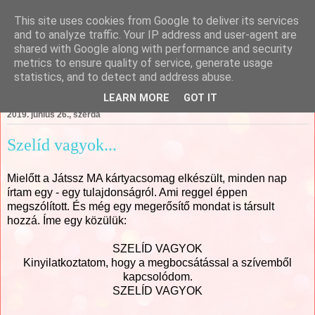
This site uses cookies from Google to deliver its services
Csajági Ildikó - ÖrömKépek
and to analyze traffic. Your IP address and user-agent are
shared with Google along with performance and security
metrics to ensure quality of service, generate usage
statistics, and to detect and address abuse.
▼
LEARN MORE
GOT IT
2019. június 26., szerda
Szelíd vagyok...
Mielőtt a Játssz MA kártyacsomag elkészült, minden nap
írtam egy - egy tulajdonságról. Ami reggel éppen
megszólított. És még egy megerősítő mondat is társult
hozzá. Íme egy közülük:
SZELÍD VAGYOK
Kinyilatkoztatom, hogy a megbocsátással a szívemből
kapcsolódom.
SZELÍD VAGYOK