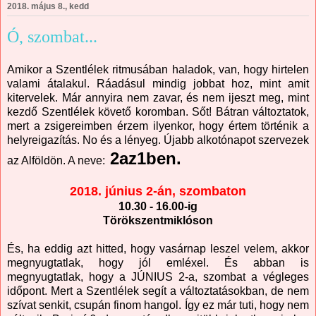
2018. május 8., kedd
Ó, szombat...
Amikor a Szentlélek ritmusában haladok, van, hogy hirtelen
valami átalakul. Ráadásul mindig jobbat hoz, mint amit
kitervelek. Már annyira nem zavar, és nem ijeszt meg, mint
kezdő Szentlélek követő koromban. Sőt! Bátran változtatok,
mert a zsigereimben érzem ilyenkor, hogy értem történik a
helyreigazítás. No és a lényeg. Újabb alkotónapot szervezek
2az1ben.
az Alföldön. A neve:
2018. június 2-án, szombaton
10.30 - 16.00-ig
Törökszentmiklóson
És, ha eddig azt hitted, hogy vasárnap leszel velem, akkor
megnyugtatlak, hogy jól emléxel. És abban is
megnyugtatlak, hogy a JÚNIUS 2-a, szombat a végleges
időpont. Mert a Szentlélek segít a változtatásokban, de nem
szívat senkit, csupán finom hangol. Így ez már tuti, hogy nem