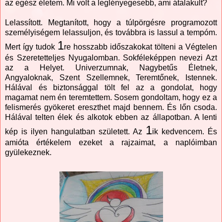
az egész életem. Mi volt a leglényegesebb, ami átalakult?
Lelassított. Megtanított, hogy a túlpörgésre programozott
személyiségem lelassuljon, és továbbra is lassul a tempóm.
1
Mert így tudok
re hosszabb időszakokat tölteni a Végtelen
és Szeretetteljes Nyugalomban. Sokféleképpen nevezi Azt
az a Helyet. Univerzumnak, Nagybetűs Életnek,
Angyaloknak, Szent Szellemnek, Teremtőnek, Istennek.
Hálával és biztonsággal tölt fel az a gondolat, hogy
magamat nem én teremtettem. Sosem gondoltam, hogy ez a
felismerés gyökeret ereszthet majd bennem. És lőn csoda.
Hálával telten élek és alkotok ebben az állapotban. A lenti
1
kép is ilyen hangulatban született. Az
ik kedvencem. És
amióta értékelem ezeket a rajzaimat, a naplóimban
gyülekeznek.