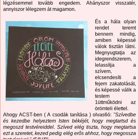
légzésemmel tovább engedem. Ahányszor visszatér,
annyiszor lélegzem át magamon.
És a hála olyan
rendet teremt
bennem mindig,
amiben képessé
válok tisztán látni.
Megnyugtatja az
idegrendszerem,
lelassítja a
szívem,
elcsendesíti a
fejem zakatolását,
és képessé válik a
testem
1üttműködni az
örömteli élettel.
Ahogy ACST-ben ( A csodák tanítása ) olvas6ó:
"Szívedbe
és kezedbe helyeztem Isten békéjét, hogy megtartsd és
megoszd testvéreiddel. Szíved elég tiszta, hogy megtartsa
ezt a szeretet, kezed pedig elég erős ahhoz, hogy megossza