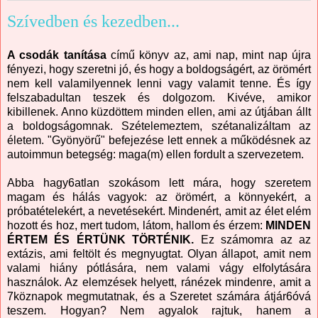
Szívedben és kezedben...
A csodák tanítása
című könyv
az, ami nap, mint nap újra
fényezi, hogy szeretni jó, és hogy a boldogságért, az örömért
nem kell valamilyennek lenni vagy valamit tenne. És így
felszabadultan teszek és dolgozom. Kivéve, amikor
kibillenek. Anno küzdöttem minden ellen, ami az útjában állt
a boldogságomnak. Szételemeztem, szétanalizáltam az
életem. "Gyönyörű" befejezése lett ennek a működésnek az
autoimmun betegség: maga(m) ellen fordult a szervezetem.
Abba hagy6atlan szokásom lett mára, hogy szeretem
magam és hálás vagyok: az örömért, a könnyekért, a
próbatételekért, a nevetésekért. Mindenért, amit az élet elém
hozott és hoz, mert tudom, látom, hallom és érzem:
MINDEN
ÉRTEM ÉS ÉRTÜNK TÖRTÉNIK.
Ez számomra az az
extázis, ami feltölt és megnyugtat. Olyan állapot, amit nem
valami hiány pótlására, nem valami vágy elfolytására
használok. Az elemzések helyett, ránézek mindenre, amit a
7köznapok megmutatnak, és a Szeretet számára átjár6óvá
teszem. Hogyan? Nem agyalok rajtuk, hanem a