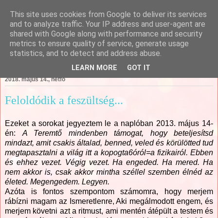
This site uses cookies from Google to deliver its services
Csajági Ildikó - ÖrömKépek
and to analyze traffic. Your IP address and user-agent are
shared with Google along with performance and security
metrics to ensure quality of service, generate usage
statistics, and to detect and address abuse.
▼
LEARN MORE
GOT IT
2018. május 14., hétfő
Feloldódik a feszültség...
Ezeket a sorokat jegyeztem le a naplóban 2013. május 14-
én:
A Teremtő mindenben támogat, hogy beteljesítsd
mindazt, amit csakis általad, benned, veled és körülötted tud
megtapasztalni a világ itt a kopogta6óról=a fizikairól. Ebben
és ehhez vezet. Végig vezet. Ha engeded. Ha mered. Ha
nem akkor is, csak akkor mintha széllel szemben élnéd az
életed. Megengedem. Legyen.
Azóta is fontos szempontom számomra, hogy merjem
rábízni magam az Ismeretlenre, Aki megálmodott engem, és
merjem követni azt a ritmust, ami mentén átépült a testem és