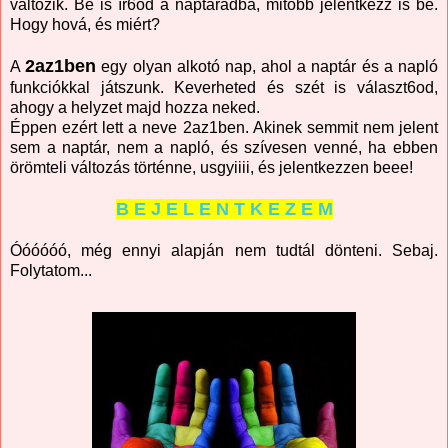
változik. Be is ír6od a naptáradba, mitöbb jelentkezz is be.
Hogy hová, és miért?
2az1ben
A
egy olyan alkotó nap, ahol a naptár és a napló
funkciókkal játszunk. Keverheted és szét is választ6od,
ahogy a helyzet majd hozza neked.
Éppen ezért lett a neve 2az1ben. Akinek semmit nem jelent
sem a naptár, nem a napló, és szívesen venné, ha ebben
örömteli változás történne, usgyiiii, és jelentkezzen beee!
B E J E L E N T K E Z E M
Óóóóóó, még ennyi alapján nem tudtál dönteni. Sebaj.
Folytatom...