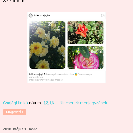
Szerintem.
Csajági Ildikó
dátum:
12:16
Nincsenek megjegyzések:
Megosztás
2018. május 1., kedd