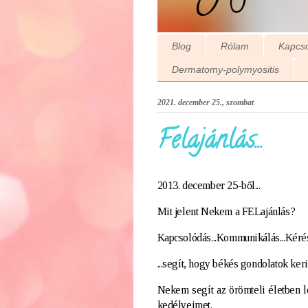
Blog
Rólam
Kapcso
Dermatomy-polymyositis
2021. december 25., szombat
Felajánlás...
2013. december 25-ből...
Mit jelent Nekem a FELajánlás?
Kapcsolódás...Kommunikálás...Kérés.
...segít, hogy békés gondolatok ke
Nekem segít az örömteli életben len
kedélyeimet.