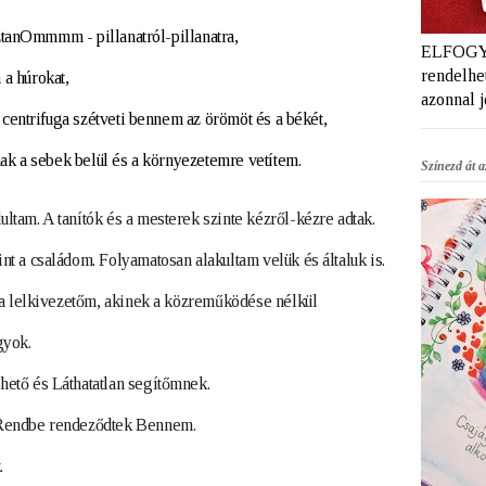
asztanOmmmm - pillanatról-pillanatra, 
ELFOGYT
rendelhet
a húrokat,
azonnal 
y centrifuga szétveti bennem az örömöt és a békét,
anak a sebek belül és a környezetemre vetítem.
Színezd át az
tam. A tanítók és a mesterek szinte kézről-kézre adtak.
t a családom. Folyamatosan alakultam velük és általuk is.
a lelkivezetőm, 
akinek a közreműködése nélkül 
gyok.
ető és Láthatatlan segítőmnek.
 Rendbe rendeződtek Bennem.
.