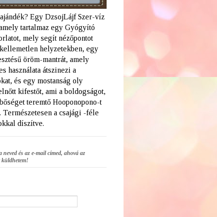
 ajándék? Egy DzsojLájf Szer-víz
amely tartalmaz egy Gyógyító
rlatot, mely segít nézőpontot
a kellemetlen helyzetekben, egy
lesztésű öröm-mantrát, amely
s használata átszinezi a
kat, és egy mostanság oly
elnőtt kifestőt, ami a boldogságot,
 bőséget teremtő Hooponopono-t
. Természetesen a csajági -féle
kkal díszítve.
a neved és az e-mail címed, ahová az
 küldhetem!