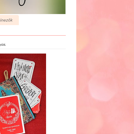
zínezők
ütt.