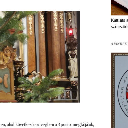
Kattints 
színeződ
AJÁNDÉK 
n, ahol következő szövegben a 3 pontot 
meglátjátok
, 