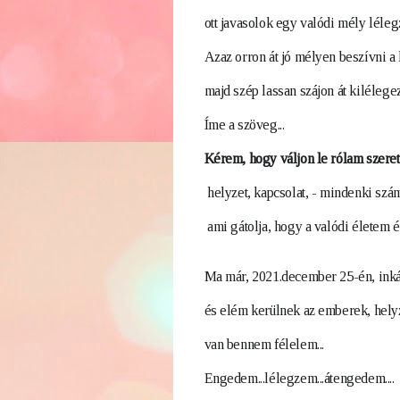
ott javasolok egy valódi mély lélegz
Azaz orron át jó mélyen beszívni a l
majd szép lassan szájon át kilélegez
Í
me a szöveg...
Kérem, hogy váljon le rólam szeret
 helyzet,
 kapcsolat, 
- mindenki szám
 ami gátolja, hogy a valódi életem é
Ma már, 2021.december 25-én, inkább
és elém kerülnek az emberek, hely
van bennem félelem...
Engedem...lélegzem...átengedem....