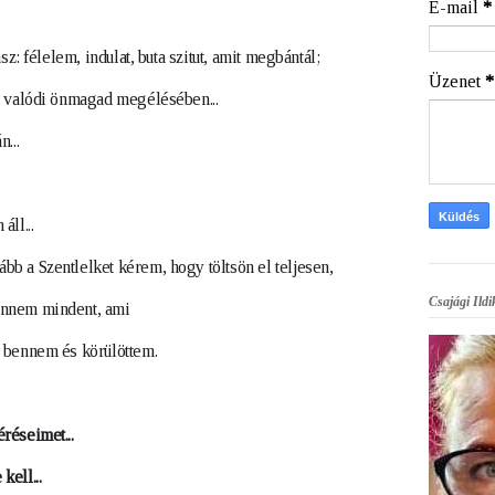
E-mail
*
sz: félelem, indulat, buta szitut, amit megbántál; 
Üzenet
*
ol valódi önmagad megélésében...
...
áll...
b a Szentlelket kérem, hogy töltsön el teljesen, 
Csajági Ildi
ennem mindent, ami
n bennem és körülöttem. 
réseimet...
kell...