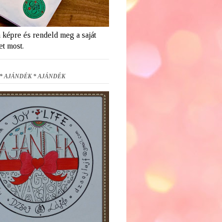
a képre és rendeld meg a saját
et most.
* AJÁNDÉK * AJÁNDÉK