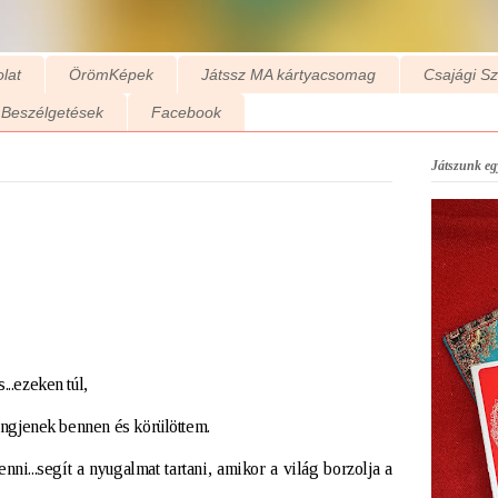
lat
ÖrömKépek
Játssz MA kártyacsomag
Csajági S
Beszélgetések
Facebook
Játszunk egy
..ezeken túl,
ringjenek bennen és körülöttem.
ni...segít a nyugalmat tartani, amikor a világ borzolja a 