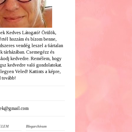
ek Kedves Látogató! Örülök,
értél hozzám és bízom benne,
dszeres vendég leszel a 6ártalan
k tárházában. Csemegézz és
skodj kedvedre. Remélem, hogy
ogsz kedvedre való gondolatokat.
legyen Veled! Kattints a képre,
 tovább!
ek@gmail.com
ELEM
Blogarchívum