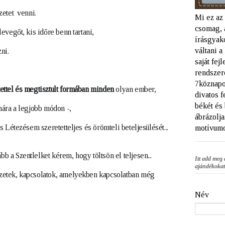
etet  venni.
Mi ez az
csomag, 
evegőt, kis időre benn tartani, 
írásgyako
váltani 
ni.
saját fej
rendszere
7köznapo
ettel és megtisztult formában minden
olyan ember,
divatos f
békét és
ára a legjobb módon -,
ábrázolja
s Létezésem szeretetteljes és örömteli beteljesülését...
motívumo
 a Szentlelket kérem, hogy töltsön el teljesen...
Itt add meg 
ajándékokat
zetek, kapcsolatok, amelyekben kapcsolatban még
Név