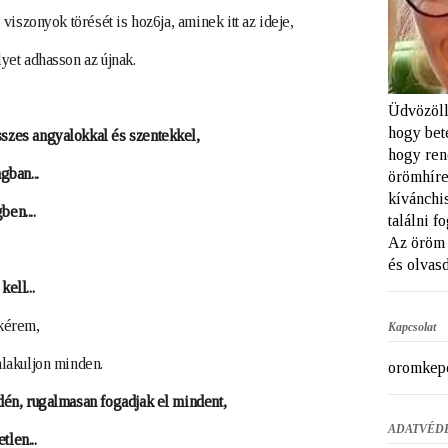
viszonyok törését is hoz6ja, aminek itt az ideje, 
yet adhasson az újnak. 
Üdvözöll
hogy bet
szes angyalokkal és szentekkel,
hogy ren
gban...
örömhíre
kívánchi
en....
találni f
Az öröm 
és olvasd
ell...
kérem, 
Kapcsolat
lakuljon minden.
oromkep
én, rugalmasan fogadjak el mindent, 
ADATVÉD
tlen...