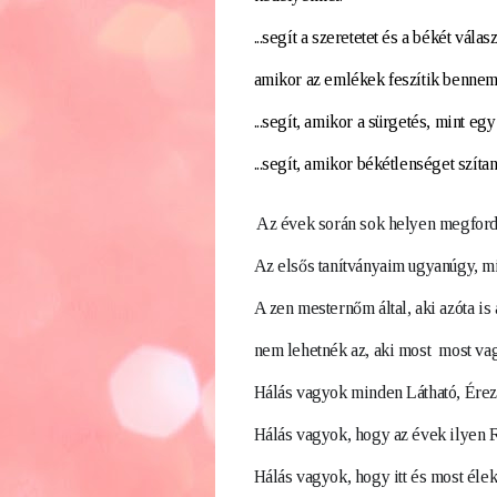
...segít a szeretetet és a békét vál
amikor az emlékek feszítik bennem 
...segít, amikor a sürgetés, mint eg
...segít, amikor békétlenséget szít
Az évek során sok helyen megfordul
Az elsős tanítványaim ugyanúgy, min
A zen mesternőm által, aki azóta is 
nem lehetnék az, aki most  most va
Hálás vagyok minden Látható, Érezh
Hálás vagyok, hogy az évek ilyen
Hálás vagyok, hogy itt és most élek