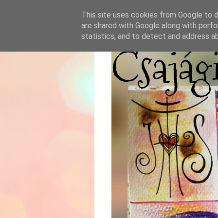
This site uses cookies from Google to de
are shared with Google along with perfo
statistics, and to detect and address a
Csajág