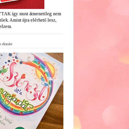
AK így most átmenetileg nem
őek. Amint újra elérhető lesz,
jelzem.
 életedet