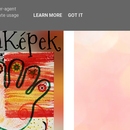
er-agent
rate usage
LEARN MORE
GOT IT
mKépek