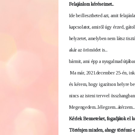
Felajánlom kéréseimet..
.
Ide beillesztheted azt, amit felajánla
kapcsolatot, amiről úgy érzed, gát
helyzetet, amelyben nem látsz tisztán
akár az örömödet is...
bármit, ami épp a nyugalmad útjában 
Ma már, 2021.december 25-én, inkáb
és kérem, hogy igazítson helyre b
nincs az isteni tervvel összhangba
Megengedem...lélegzem...átérzem...
Kérlek Benneteket, fogadjátok el ké
Történjen minden, ahogy történni-e 