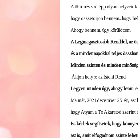
A történés szó épp olyan helyzetek, 
hogy összetörjön bennem...
hogy hel
Ahogy bennem, úgy körülöttem.
A Legmagasztosabb Renddel, az ös
és a mindennapokkal teljes összhan
Minden szinten és minden minőségb
 Álljon helyre az Isteni Rend.
Legyen minden úgy, ahogy lenni-e k
Ma már, 2021.december 25-én, azt 
hogy Atyám a Te Akaratod szerint a
És kérlek segítsetek, hogy könnyed
azt is, amit elfogadnom szinte lehete