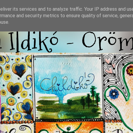
liver its services and to analyze traffic. Your IP address and us
rmance and security metrics to ensure quality of service, gene
buse.
i Ildikó - Örö