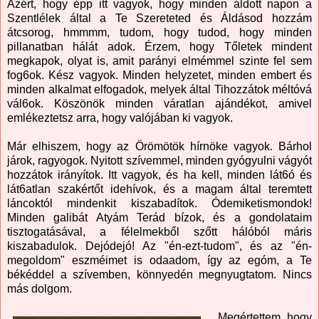
Azért, hogy épp itt vagyok, hogy minden áldott napon a
Szentlélek által a Te Szereteted és Áldásod hozzám
átcsorog, hmmmm, tudom, hogy tudod, hogy minden
pillanatban hálát adok. Érzem, hogy Tőletek mindent
megkapok, olyat is, amit parányi elmémmel szinte fel sem
fog6ok. Kész vagyok. Minden helyzetet, minden embert és
minden alkalmat elfogadok, melyek által Tihozzátok méltóvá
vál6ok. Köszönök minden váratlan ajándékot, amivel
emlékeztetsz arra, hogy valójában ki vagyok.
Már elhiszem, hogy az Örömötök hírnöke vagyok. Bárhol
járok, ragyogok. Nyitott szívemmel, minden gyógyulni vágyót
hozzátok irányítok. Itt vagyok, és ha kell, minden lát6ó és
lát6atlan szakértőt idehívok, és a magam által teremtett
láncoktól mindenkit kiszabadítok. Ódemiketismondok!
Minden galibát Atyám Terád bízok, és a gondolataim
tisztogatásával, a félelmekből szőtt hálóból máris
kiszabadulok. Dejódejó! Az "én-ezt-tudom", és az "én-
megoldom" eszméimet is odaadom, így az egóm, a Te
békéddel a szívemben, könnyedén megnyugtatom. Nincs
más dolgom.
Megértettem, hogy