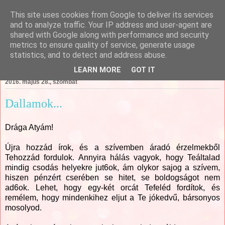
This site uses cookies from Google to deliver its services
Csajági Ildikó - ÖrömKépek
and to analyze traffic. Your IP address and user-agent are
shared with Google along with performance and security
metrics to ensure quality of service, generate usage
statistics, and to detect and address abuse.
▼
LEARN MORE
GOT IT
2016. május 28., szombat
Dallamok...
Drága Atyám!
Újra hozzád írok, és a szívemben áradó érzelmekből
Tehozzád fordulok. Annyira hálás vagyok, hogy Teáltalad
mindig csodás helyekre jut6ok, ám olykor sajog a szívem,
hiszen pénzért cserében se hitet, se boldogságot nem
ad6ok. Lehet, hogy egy-két orcát Tefeléd fordítok, és
remélem, hogy mindenkihez eljut a Te jókedvű, bársonyos
mosolyod.