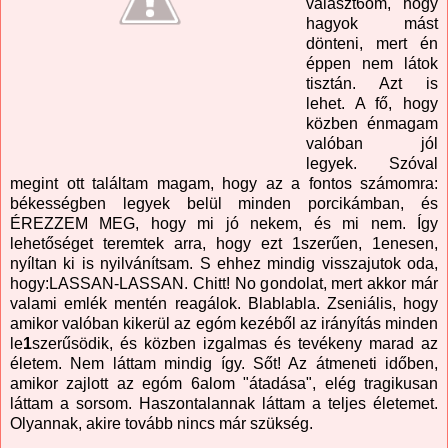
választ6om, hogy
hagyok mást
dönteni, mert én
éppen nem látok
tisztán. Azt is
lehet. A fő, hogy
közben énmagam
valóban jól
legyek. Szóval
megint ott találtam magam, hogy az a fontos számomra:
békességben legyek belül minden porcikámban, és
ÉREZZEM MEG, hogy mi jó nekem, és mi nem. Így
lehetőséget teremtek arra, hogy ezt 1szerűen, 1enesen,
nyíltan ki is nyilvánítsam. S ehhez mindig visszajutok oda,
hogy:LASSAN-LASSAN. Chitt! No gondolat, mert akkor már
valami emlék mentén reagálok. Blablabla. Zseniális, hogy
amikor valóban kikerül az egóm kezéből az irányítás minden
le
1
szerűsödik, és közben izgalmas és tevékeny marad az
életem. Nem láttam mindig így. Sőt! Az átmeneti időben,
amikor zajlott az egóm 6alom "átadása", elég tragikusan
láttam a sorsom. Haszontalannak láttam a teljes életemet.
Olyannak, akire tovább nincs már szükség.