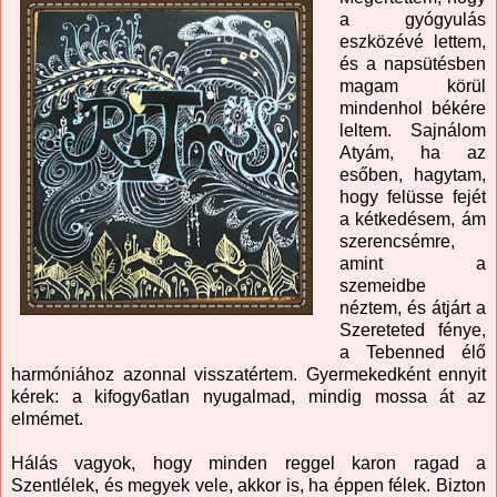
a gyógyulás
eszközévé lettem,
és a napsütésben
magam körül
mindenhol békére
leltem. Sajnálom
Atyám, ha az
esőben, hagytam,
hogy felüsse fejét
a kétkedésem, ám
szerencsémre,
amint a
szemeidbe
néztem, és átjárt a
Szereteted fénye,
a Tebenned élő
harmóniához azonnal visszatértem. Gyermekedként ennyit
kérek: a kifogy6atlan nyugalmad, mindig mossa át az
elmémet.
Hálás vagyok, hogy minden reggel karon ragad a
Szentlélek, és megyek vele, akkor is, ha éppen félek. Bizton