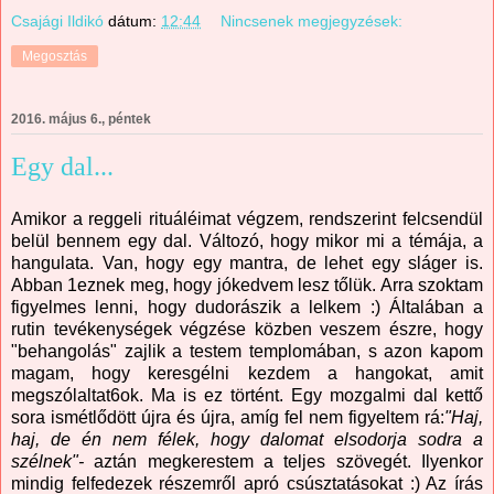
Csajági Ildikó
dátum:
12:44
Nincsenek megjegyzések:
Megosztás
2016. május 6., péntek
Egy dal...
Amikor a reggeli rituáléimat végzem, rendszerint felcsendül
belül bennem egy dal. Változó, hogy mikor mi a témája, a
hangulata. Van, hogy egy mantra, de lehet egy sláger is.
Abban 1eznek meg, hogy jókedvem lesz tőlük. Arra szoktam
figyelmes lenni, hogy dudorászik a lelkem :) Általában a
rutin tevékenységek végzése közben veszem észre, hogy
"behangolás" zajlik a testem templomában, s azon kapom
magam, hogy keresgélni kezdem a hangokat, amit
megszólaltat6ok. Ma is ez történt. Egy mozgalmi dal kettő
sora ismétlődött újra és újra, amíg fel nem figyeltem rá:
"Haj,
haj, de én nem félek, hogy dalomat elsodorja sodra a
szélnek"-
aztán megkerestem a teljes szövegét. Ilyenkor
mindig felfedezek részemről apró csúsztatásokat :) Az írás