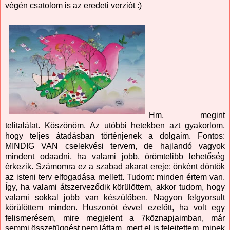
végén csatolom is az eredeti verziót :)
Hm, megint
telitalálat. Köszönöm. Az utóbbi hetekben azt gyakorlom,
hogy teljes átadásban történjenek a dolgaim. Fontos:
MINDIG VAN cselekvési tervem, de hajlandó vagyok
mindent odaadni, ha valami jobb, örömtelibb lehetőség
érkezik. Számomra ez a szabad akarat ereje: önként döntök
az isteni terv elfogadása mellett. Tudom: minden értem van.
Így, ha valami átszerveződik körülöttem, akkor tudom, hogy
valami sokkal jobb van készülőben. Nagyon felgyorsult
körülöttem minden. Huszonöt évvel ezelőtt, ha volt egy
felismerésem, mire megjelent a 7köznapjaimban, már
semmi összefüggést nem láttam, mert el is felejtettem, minek