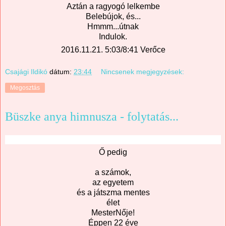
Aztán a ragyogó lelkembe
Belebújok, és...
Hmmm...útnak
Indulok.
2016.11.21. 5:03/8:41 Verőce
Csajági Ildikó
dátum:
23:44
Nincsenek megjegyzések:
Megosztás
Büszke anya himnusza - folytatás...
Ő pedig
a számok,
az egyetem
és a játszma mentes
élet
MesterNője!
Éppen 22 éve