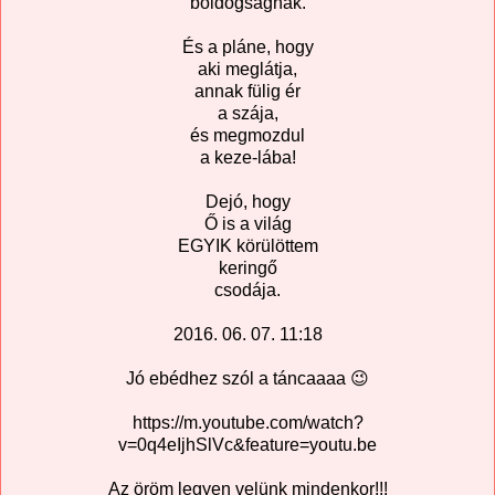
boldogságnak.
És a pláne, hogy
aki meglátja,
annak fülig ér
a szája,
és megmozdul
a keze-lába!
Dejó, hogy
Ő is a világ
EGYIK körülöttem
keringő
csodája.
2016. 06. 07. 11:18
Jó ebédhez szól a táncaaaa 😉
https://m.youtube.com/watch?
v=0q4eIjhSlVc&feature=youtu.be
Az öröm legyen velünk mindenkor!!!