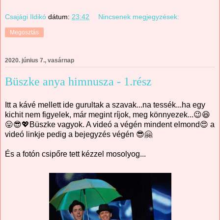
Csajági Ildikó
dátum:
23:42
Nincsenek megjegyzések:
Megosztás
2020. június 7., vasárnap
Büszke anya himnusza - 1.rész
Itt a kávé mellett ide gurultak a szavak...na tessék...ha egy
kichit nem figyelek, már megint ríjok, meg könnyezek...😉😆
😛😎💖Büszke vagyok. A videó a végén mindent elmond😍 a
videó linkje pedig a bejegyzés végén 😎🤗
És a fotón csipőre tett kézzel mosolyog...