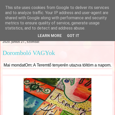
This site uses cookies from Google to deliver its services
Csajági Ildikó - ÖrömKépek
and to analyze traffic. Your IP address and user-agent are
shared with Google along with performance and security
metrics to ensure quality of service, generate usage
statistics, and to detect and address abuse.
▼
LEARN MORE
GOT IT
2020. június 27., szombat
Doromboló VAGYok
Mai mondatOm: A Teremtő tenyerén utazva töltöm a napom.