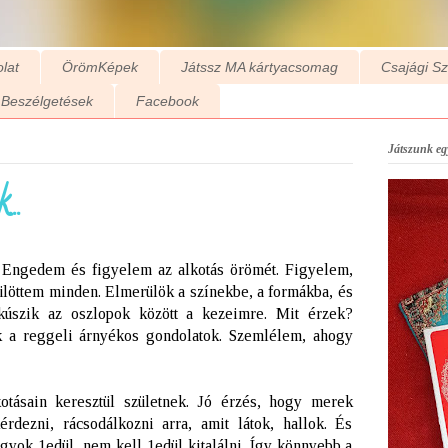
lat
ÖrömKépek
Játssz MA kártyacsomag
Csajági S
Beszélgetések
Facebook
Játszunk egy
..
.
Engedem és figyelem az alkotás örömét. Figyelem,
öttem minden. Elmerülök a színekbe, a formákba, és
úszik az oszlopok között a kezeimre. Mit érzek?
ak a reggeli árnyékos gondolatok. Szemlélem, ahogy
otásain keresztül születnek. Jó érzés, hogy merek
érdezni, rácsodálkozni arra, amit látok, hallok. És
gyok 1edül, nem kell 1edül kitalálni. Így könnyebb a