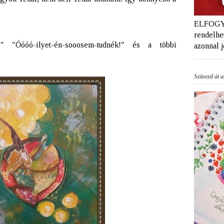
ELFOGYT
rendelhet
k?"
"Óóóó-ilyet-én-sooosem-tudnék!"
és a többi
azonnal 
Színezd át az