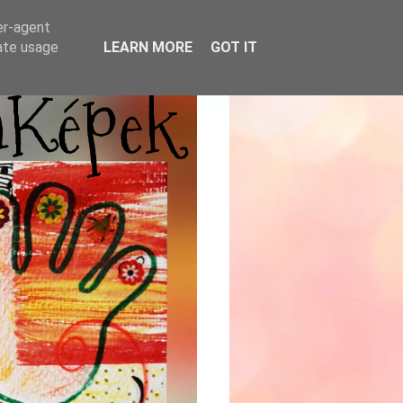
er-agent
rate usage
LEARN MORE
GOT IT
mKépek