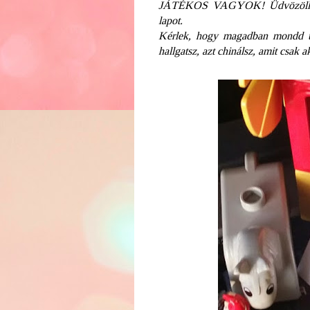
JÁTÉKOS VAGYOK! Üdvözöllek 
lapot.
Kérlek, hogy magadban mondd ut
hallgatsz, azt chinálsz, amit csak a