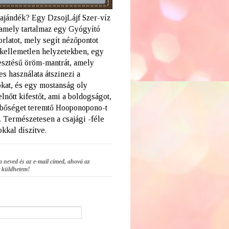
 ajándék? Egy DzsojLájf Szer-víz
amely tartalmaz egy Gyógyító
rlatot, mely segít nézőpontot
a kellemetlen helyzetekben, egy
lesztésű öröm-mantrát, amely
s használata átszinezi a
kat, és egy mostanság oly
elnőtt kifestőt, ami a boldogságot,
 bőséget teremtő Hooponopono-t
. Természetesen a csajági -féle
kkal díszítve.
a neved és az e-mail címed, ahová az
 küldhetem!