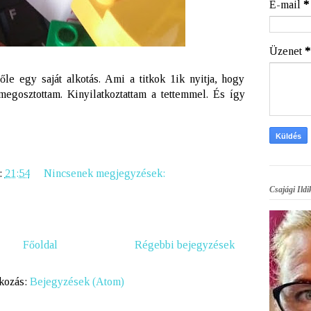
E-mail
*
Üzenet
*
lőle egy saját alkotás. Ami a titkok 1ik nyitja, hogy
egosztottam. Kinyilatkoztattam a tettemmel. És így
:
21:54
Nincsenek megjegyzések:
Csajági Ildi
Főoldal
Régebbi bejegyzések
tkozás:
Bejegyzések (Atom)