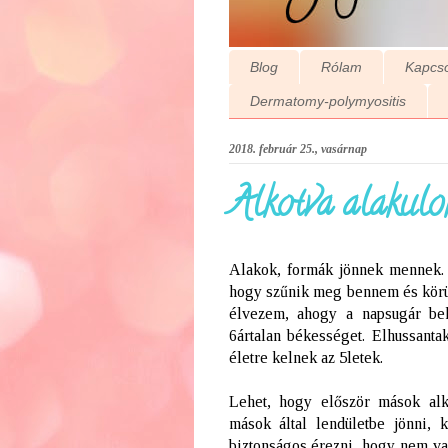
Blog
Rólam
Kapcso
Dermatomy-polymyositis
2018. február 25., vasárnap
Alkotva alakulok.
Alakok, formák jönnek mennek
hogy szűnik meg bennem és körül
élvezem, ahogy a napsugár bek
6ártalan békességet. Elhussant
életre kelnek az 5letek.
Lehet, hogy először mások alk
mások által lendületbe jönni, k
biztonságos érezni, hogy nem va