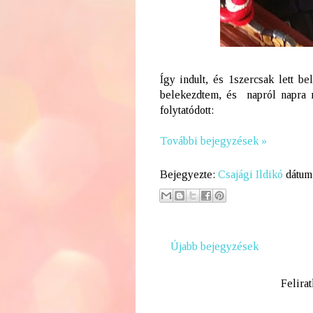
Így indult, és 1szercsak lett be
belekezdtem, és napról napra m
folytatódott:
További bejegyzések »
Bejegyezte:
Csajági Ildikó
dátum
Újabb bejegyzések
Felira