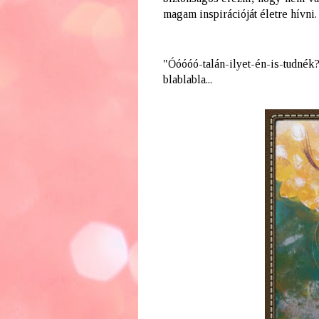
magam inspirációját életre hívni.
"Óóóóó-talán-ilyet-én-is-tud
né
blablabla...