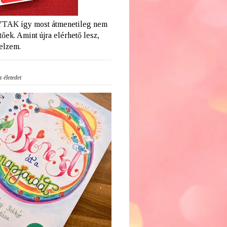
AK így most átmenetileg nem
őek. Amint újra elérhető lesz,
jelzem.
 életedet