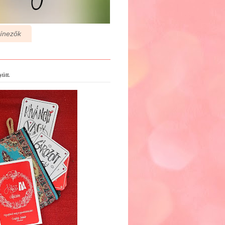
zínezők
ütt.