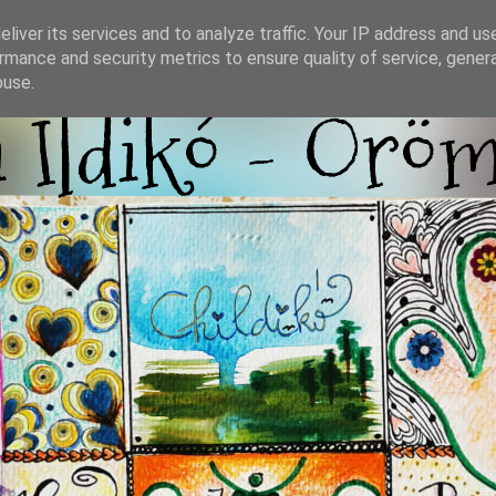
liver its services and to analyze traffic. Your IP address and us
rmance and security metrics to ensure quality of service, gene
buse.
i Ildikó - Örö