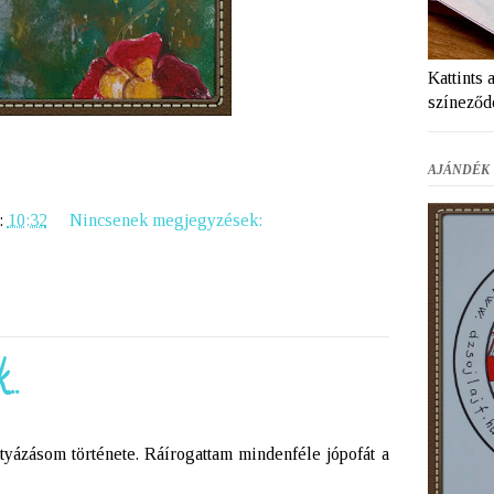
Kattints 
színeződ
AJÁNDÉK 
:
10:32
Nincsenek megjegyzések:
..
tyázásom története. Ráírogattam mindenféle jópofát a