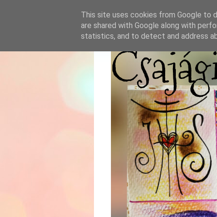
This site uses cookies from Google to de
are shared with Google along with perfo
statistics, and to detect and address a
Csajág