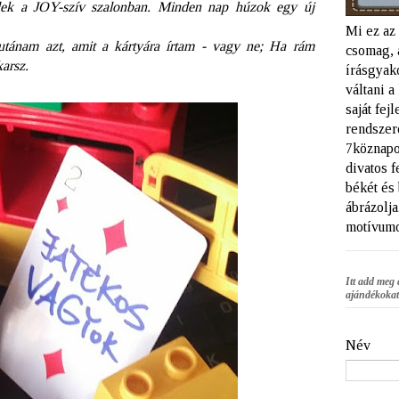
a JOY-szív szalonban. Minden nap húzok egy új
Mi ez az
ánam azt, amit a kártyára írtam - vagy ne; Ha rám
csomag, 
karsz.
írásgyako
váltani 
saját fej
rendszere
7köznapo
divatos f
békét és
ábrázolja
motívumo
Itt add meg 
ajándékokat
Név