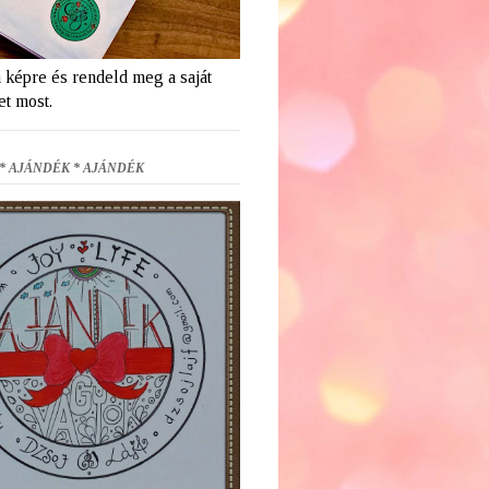
a képre és rendeld meg a saját
et most.
* AJÁNDÉK * AJÁNDÉK