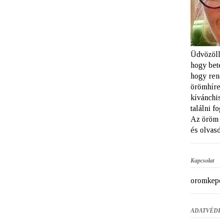
Üdvözöll
hogy bet
hogy ren
örömhíre
kívánchi
találni f
Az öröm 
és olvasd
Kapcsolat
oromkep
ADATVÉD