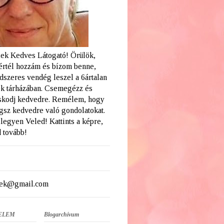
ek Kedves Látogató! Örülök,
értél hozzám és bízom benne,
dszeres vendég leszel a 6ártalan
k tárházában. Csemegézz és
skodj kedvedre. Remélem, hogy
ogsz kedvedre való gondolatokat.
legyen Veled! Kattints a képre,
 tovább!
ek@gmail.com
ELEM
Blogarchívum