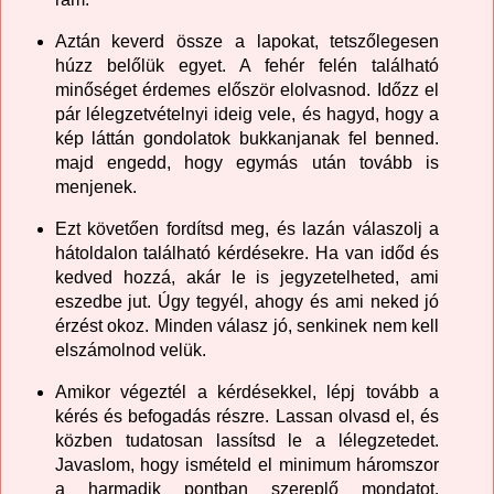
Aztán keverd össze a lapokat, tetszőlegesen
húzz belőlük egyet. A fehér felén található
minőséget érdemes először elolvasnod. Időzz el
pár lélegzetvételnyi ideig vele, és hagyd, hogy a
kép láttán gondolatok bukkanjanak fel benned.
majd engedd, hogy egymás után tovább is
menjenek.
Ezt követően fordítsd meg, és lazán válaszolj a
hátoldalon található kérdésekre. Ha van időd és
kedved hozzá, akár le is jegyzetelheted, ami
eszedbe jut. Úgy tegyél, ahogy és ami neked jó
érzést okoz. Minden válasz jó, senkinek nem kell
elszámolnod velük.
Amikor végeztél a kérdésekkel, lépj tovább a
kérés és befogadás részre. Lassan olvasd el, és
közben tudatosan lassítsd le a lélegzetedet.
Javaslom, hogy ismételd el minimum háromszor
a harmadik pontban szereplő mondatot.