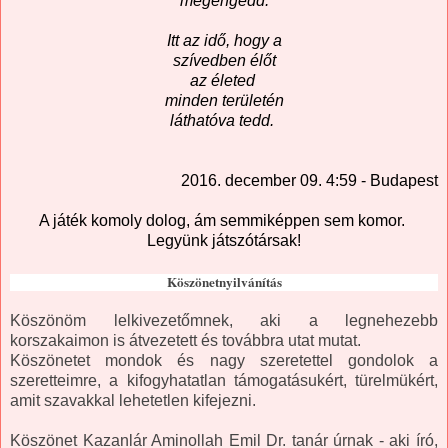
megengedd.
Itt az idő, hogy a
szívedben élőt
az életed
minden területén
láthatóva tedd.
2016. december 09. 4:59 - Budapest
A játék komoly dolog, ám semmiképpen sem komor.
Legyünk játszótársak!
Köszönetnyilvánítás
Köszönöm lelkivezetőmnek, aki a legnehezebb
korszakaimon is átvezetett és továbbra utat mutat.
Köszönetet mondok és nagy szeretettel gondolok a
szeretteimre, a kifogyhatatlan támogatásukért, türelmükért,
amit szavakkal lehetetlen kifejezni.
Köszönet
Kazanlár Aminollah Emil Dr.
tanár úrnak - aki író,