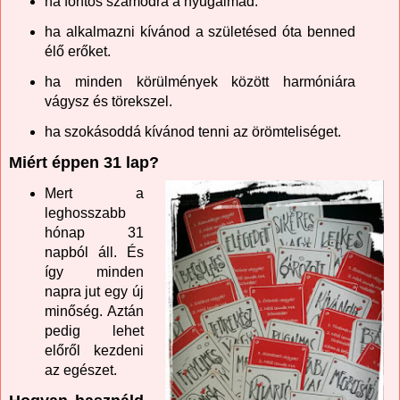
ha fontos számodra a nyugalmad.
ha alkalmazni kívánod a születésed óta benned
élő erőket.
ha minden körülmények között harmóniára
vágysz és törekszel.
ha szokásoddá kívánod tenni az örömteliséget.
Miért éppen 31 lap?
Mert a
leghosszabb
hónap 31
napból áll. És
így minden
napra jut egy új
minőség. Aztán
pedig lehet
előről kezdeni
az egészet.