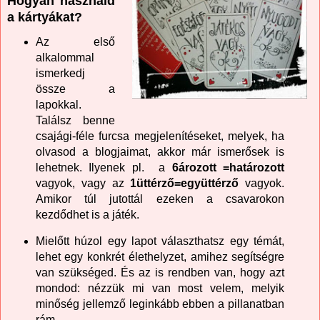
Hogyan használd
a kártyákat?
Az első
alkalommal
ismerkedj
össze a
lapokkal.
Találsz benne
csajági-féle furcsa megjelenítéseket, melyek, ha
olvasod a blogjaimat, akkor már ismerősek is
lehetnek. Ilyenek pl. a
6ározott
=határozott
vagyok, vagy az
1üttérző=együttérző
vagyok.
Amikor túl jutottál ezeken a csavarokon
kezdődhet is a játék.
Mielőtt húzol egy lapot választhatsz egy témát,
lehet egy konkrét élethelyzet, amihez segítségre
van szükséged. És az is rendben van, hogy azt
mondod: nézzük mi van most velem, melyik
minőség jellemző leginkább ebben a pillanatban
rám.