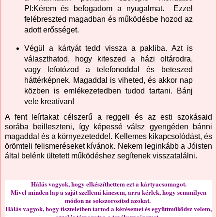
Pl:Kérem és befogadom a nyugalmat. Ezzel
felébreszted magadban és működésbe hozod az
adott erősséget.
Végül a kártyát tedd vissza a pakliba. Azt is
választhatod, hogy kiteszed a házi oltárodra,
vagy lefotózod a telefonoddal és beteszed
háttérképnek. Magaddal is viheted, és akkor nap
közben is emlékezetedben tudod tartani. Bánj
vele kreatívan!
A fent leírtakat célszerű a reggeli és az esti szokásaid
sorába beilleszteni, így képessé válsz gyengéden bánni
magaddal és a környezeteddel. Kellemes kikapcsolódást, és
örömteli felismeréseket kívánok. Nekem leginkább a Jóisten
által belénk ültetett működéshez segítenek visszatalálni.
Hálás vagyok, hogy elkészíthettem ezt a kártyacsomagot.
Mivel minden lap a saját szellemi kincsem, arra kérlek, hogy semmilyen
módon ne sokszorosítsd azokat.
Hálás vagyok, hogy tiszteletben tartod a kérésemet és együttműködsz velem,