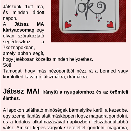
Játszunk 1ütt ma,
és minden áldott
napon.
A
Játssz MA
kártyacsomag
egy
olyan szórakoztató
segédeszköz a
7köznapokban,
amely abban segít,
hogy játékosan közelíts minden helyzethez.
Sőt!
Támogat, hogy más nézőpontból nézz rá a benned vagy
körülötted kavargó játszmákra, drámákra.
Játssz MA!
Iránytű a nyugalomhoz és az örömteli
élethez.
A lapokon található minőségek bármelyike kerül a kezedbe,
egy szempillantás alatt másképpen fogsz magadra gondolni,
és a tudatos alkalmazásával napközben felszabadultabbá
válsz. Amikor képes vagyok szeretettel gondolni magamra,