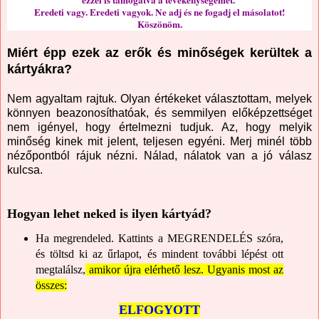
ezzel is támogatva a tevékenységemet.
Eredeti vagy. Eredeti vagyok. Ne adj és ne fogadj el másolatot!
Köszönöm.
Miért épp ezek az erők és minőségek kerültek a
kártyákra?
Nem agyaltam rajtuk. Olyan értékeket választottam, melyek
könnyen beazonosíthatóak, és semmilyen előképzettséget
nem igényel, hogy értelmezni tudjuk. Az, hogy melyik
minőség kinek mit jelent, teljesen egyéni. Merj minél több
nézőpontból rájuk nézni. Nálad, nálatok van a jó válasz
kulcsa.
Hogyan lehet neked is ilyen kártyád?
Ha megrendeled. Kattints a MEGRENDELÉS szóra,
és töltsd ki az űrlapot, és mindent további lépést ott
megtalálsz,
amikor újra elérhető lesz. Ugyanis most az
összes:
ELFOGYOTT