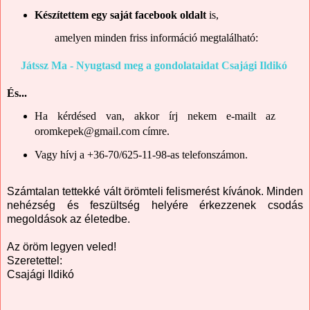
Készítettem egy saját facebook oldalt
is,
amelyen minden friss információ megtalálható:
Játssz Ma - Nyugtasd meg a gondolataidat Csajági Ildikó
És...
Ha kérdésed van, akkor írj nekem e-mailt az
oromkepek@gmail.com címre.
Vagy hívj a +36-70/625-11-98-as telefonszámon.
Számtalan tettekké vált örömteli felismerést kívánok. Minden
nehézség és feszültség helyére érkezzenek csodás
megoldások az életedbe.
Az öröm legyen veled!
Szeretettel:
Csajági Ildikó