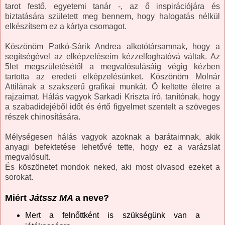
tarot festő, egyetemi tanár -, az ő inspirációjára és
biztatására született meg bennem, hogy halogatás nélkül
elkészítsem ez a kártya csomagot.
Köszönöm Patkó-
Sárik Andrea
alkotótársamnak, hogy a
segítségével az elképzeléseim kézzelfoghatóvá váltak. Az
5let megszületésétől a megvalósulásáig végig kézben
tartotta az eredeti elképzelésünket. Köszönöm
Molnár
Attilának
a szakszerű grafikai munkát. Ő keltette életre a
rajzaimat. Hálás vagyok
Sarkadi Kriszta
író, tanítónak, hogy
a szabadidejéből időt és értő figyelmet szentelt a szöveges
részek chinosítására.
Mélységesen hálás vagyok azoknak a barátaimnak, akik
anyagi befektetése lehetővé tette, hogy ez a varázslat
megvalósult.
És köszönetet mondok neked, aki most olvasod ezeket a
sorokat.
Miért
Játssz MA
a neve?
Mert a felnőttként is szükségünk van a