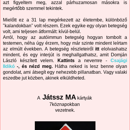
azt figyeltem meg, azzal párhuzamosan másokra is
megértőbb szemmel tekintek.
Mielőtt ez a 31 lap megérkezett az életembe, különböző
"kalandokban" volt részem. Ezek egyike egy olyan betegség
volt, ami teljesen átformált: kívül-belül.
Arról, hogy az autóimmun betegség hogyan tombolt a
testemen, néha úgy érzem, hogy már szinte mindent leírtam
az elmúlt években. A betegség részleteiről
itt
elolvashatsz
mindent, és egy interjút is meghallgathatsz, amit Domján
László készített velem.
Kattints
a nevemre -
Csajági
Ildikó
-, és nézd meg.
Hátha neked is lesz benne olyan
gondolat, ami átsegít egy nehezebb pillanatban. Vagy valaki
eszedbe jut közben, akinek elküldheted.
Játssz MA
A
kártyák
7köznapokban
vezetnek.