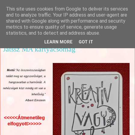
This site uses cookies from Google to deliver its services
Csajági Ildikó - ÖrömKépek
and to analyze traffic. Your IP address and user-agent are
shared with Google along with performance and security
metrics to ensure quality of service, generate usage
statistics, and to detect and address abuse.
▼
LEARN MORE
GOT IT
Játssz MA kártyacsomag
Mottó
:"Az összevisszaságban
találd meg az egyszerűséget, a
hangzavarban a harmóniát. A
nehézségek közt mindig ott van a
lehetőség."
Albert Einstein
<<<<<Átmenetileg
elfogyott>>>>>