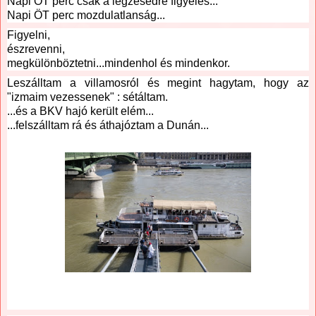
Napi ÖT perc csak a légzésedre figyelés...
Napi ÖT perc mozdulatlanság...
Figyelni, 
észrevenni,
megkülönböztetni...mindenhol és mindenkor.
Leszálltam a villamosról és megint hagytam, hogy az 
"izmaim vezessenek" : sétáltam.
...és a BKV hajó került elém...
...felszálltam rá és áthajóztam a Dunán...