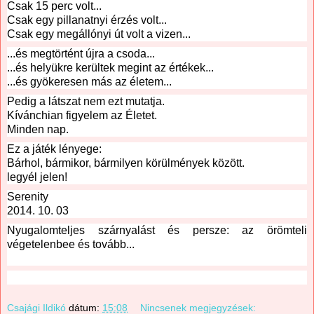
Csak 15 perc volt...
Csak egy pillanatnyi érzés volt...
Csak egy megállónyi út volt a vizen...
...és megtörtént újra a csoda...
...és helyükre kerültek megint az értékek...
...és gyökeresen más az életem...
Pedig a látszat nem ezt mutatja.
Kívánchian figyelem az Életet.
Minden nap.
Ez a játék lényege:
Bárhol, bármikor, bármilyen körülmények között.
legyél jelen!
Serenity
2014. 10. 03
Nyugalomteljes szárnyalást és persze: az örömteli 
végetelenbee és tovább...
Csajági Ildikó
dátum:
15:08
Nincsenek megjegyzések: