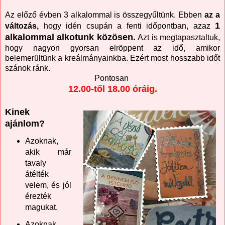
Az előző évben 3 alkalommal is összegyűltünk. Ebben
az a
1
változás,
hogy idén csupán a fenti időpontban, azaz
alkalommal alkotunk közösen.
Azt is megtapasztaltuk,
hogy nagyon gyorsan elröppent az idő, amikor
belemerültünk a kreálmányainkba. Ezért most hosszabb időt
szánok ránk.
Pontosan
12.00-től 18.00 óráig.
Kinek
ajánlom?
Azoknak,
akik már
tavaly
átélték
velem, és jól
érezték
magukat.
Azoknak,