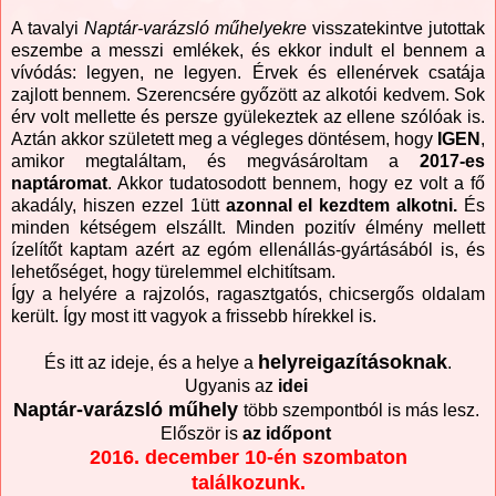
A tavalyi
Naptár-varázsló műhelyekre
visszatekintve jutottak
eszembe a messzi emlékek, és ekkor indult el bennem a
vívódás: legyen, ne legyen. Érvek és ellenérvek csatája
zajlott bennem. Szerencsére győzött az alkotói kedvem. Sok
érv volt mellette és persze gyülekeztek az ellene szólóak is.
Aztán akkor született meg a végleges döntésem, hogy
IGEN
,
amikor megtaláltam, és megvásároltam a
2017-es
naptáromat
. Akkor tudatosodott bennem, hogy ez volt a fő
akadály, hiszen ezzel 1ütt
azonnal el kezdtem alkotni.
És
minden kétségem elszállt. Minden pozitív élmény mellett
ízelítőt kaptam azért az egóm ellenállás-gyártásából is, és
lehetőséget, hogy türelemmel elchitítsam.
Így a helyére a rajzolós, ragasztgatós, chicsergős oldalam
került. Így most itt vagyok a frissebb hírekkel is.
helyreigazításoknak
És itt az ideje, és a helye a
.
Ugyanis az
idei
Naptár-varázsló műhely
több szempontból is más lesz.
Először is
az időpont
2016. december 10-én szombaton
találkozunk.