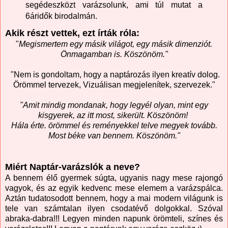
segédeszközt varázsolunk, ami túl mutat a
6áridők birodalmán.
Akik részt vettek, ezt írták róla:
"
Megismertem egy másik világot, egy másik dimenziót.
Önmagamban is. Köszönöm."
"Nem is gondoltam, hogy a naptározás ilyen kreatív dolog.
Örömmel tervezek, Vizuálisan megjelenítek, szervezek."
"Amit mindig mondanak, hogy legyél olyan, mint egy
kisgyerek, az itt most, sikerült. Köszönöm!
Hála érte. örömmel és reményekkel telve megyek tovább.
Most béke van bennem. Köszönöm."
Miért Naptár-varázslók a neve?
A bennem élő gyermek súgta, ugyanis nagy mese rajongó
vagyok, és az egyik kedvenc mese elemem a varázspálca.
Aztán tudatosodott bennem, hogy a mai modern világunk is
tele van számtalan ilyen csodatévő dolgokkal. Szóval
abraka-dabra!!! Legyen minden napunk örömteli, színes és