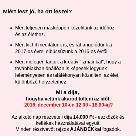
Miért lesz jó, ha ott leszel?
Mert teljesen másképpen közelítünk az időhöz,
és az élethez.
Mert kichit meditálunk is, és ráhangolódunk a
2017-os évre, elbúcsúzunk a 2016-os évtől.
Mert melegen tartjuk a kreatív "izmainkat", hogy a
továbbiakban önállóan is képesek legyünk
leleményesen és találékonyan közelíteni az élet
különböző helyzeteihez.
Mi a díja,
hogyha velünk akarod tölteni az időt,
2016. december 10-én 12.00 - 18.00-ig?
Az alkotó nap részvételi díja
14.000 Ft
- eszközök és
kellékek használatával együtt.
Minden résztvevőt rajzos
AJÁNDÉKkal
fogadok.