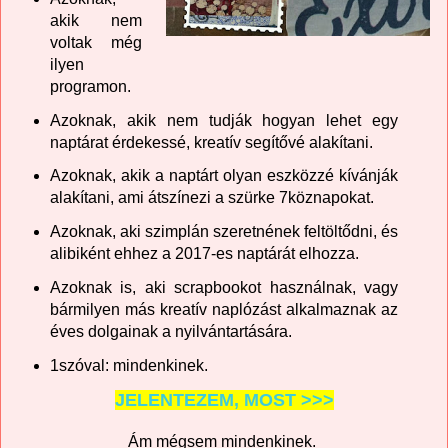
akik nem
voltak még
ilyen
programon.
Azoknak, akik nem tudják hogyan lehet egy
naptárat érdekessé, kreatív segítővé alakítani.
Azoknak, akik a naptárt olyan eszközzé kívánják
alakítani, ami átszínezi a szürke 7köznapokat.
Azoknak, aki szimplán szeretnének feltöltődni, és
alibiként ehhez a 2017-es naptárát elhozza.
Azoknak is, aki scrapbookot használnak, vagy
bármilyen más kreatív naplózást alkalmaznak az
éves dolgainak a nyilvántartására.
1szóval: mindenkinek.
JELENTEZEM, MOST >>>
Ám mégsem mindenkinek.