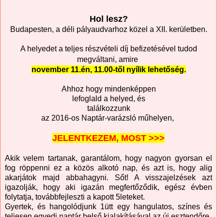
Hol lesz?
Budapesten, a déli pályaudvarhoz közel a XII. kerületben.
A helyedet a teljes részvételi díj befizetésével tudod
megváltani, amire
november 11.én, 11.00-től nyílik lehetőség.
Ahhoz hogy mindenképpen
lefoglald a helyed, és
találkozzunk
az 2016-os Naptár-varázsló műhelyen,
JELENTKEZEM, MOST >>>
Akik velem tartanak, garantálom, hogy nagyon gyorsan el
fog röppenni ez a közös alkotó nap, és azt is, hogy alig
akarjátok majd abbahagyni. Sőt! A visszajelzések azt
igazolják, hogy aki igazán megfertőződik, egész évben
folytatja, továbbfejleszti a kapott 5leteket.
Gyertek, és hangolódjunk 1ütt egy hangulatos, színes és
teljesen egyedi naptár belső kialakításával az új esztendőre.