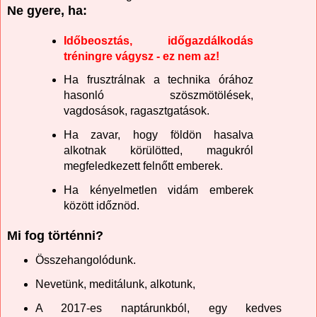
Ne gyere, ha:
Időbeosztás, időgazdálkodás
tréningre vágysz - ez nem az!
Ha frusztrálnak a technika órához
hasonló szöszmötölések,
vagdosások, ragasztgatások.
Ha zavar, hogy földön hasalva
alkotnak körülötted, magukról
megfeledkezett felnőtt emberek.
Ha kényelmetlen vidám emberek
között időznöd.
Mi fog történni?
Összehangolódunk.
Nevetünk, meditálunk, alkotunk,
A 2017-es naptárunkból, egy kedves