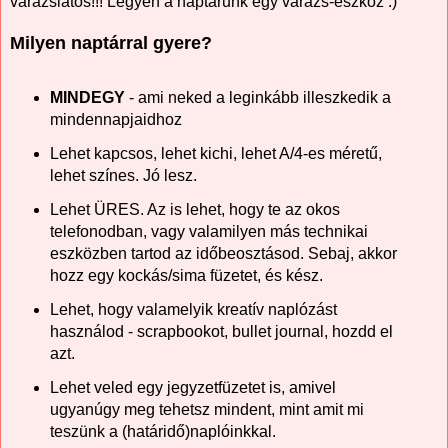
varázslatos!!! Legyen a naptárunk egy varázs-eszköz :)
Milyen naptárral gyere?
MINDEGY
- ami neked a leginkább illeszkedik a
mindennapjaidhoz
Lehet kapcsos, lehet kichi, lehet A/4-es méretű,
lehet színes. Jó lesz.
Lehet ÜRES. Az is lehet, hogy te az okos
telefonodban, vagy valamilyen más technikai
eszközben tartod az időbeosztásod. Sebaj, akkor
hozz egy kockás/sima füzetet, és kész.
Lehet, hogy valamelyik kreatív naplózást
használod - scrapbookot, bullet journal, hozdd el
azt.
Lehet veled egy jegyzetfüzetet is, amivel
ugyanúgy meg tehetsz mindent, mint amit mi
teszünk a (határidő)naplóinkkal.