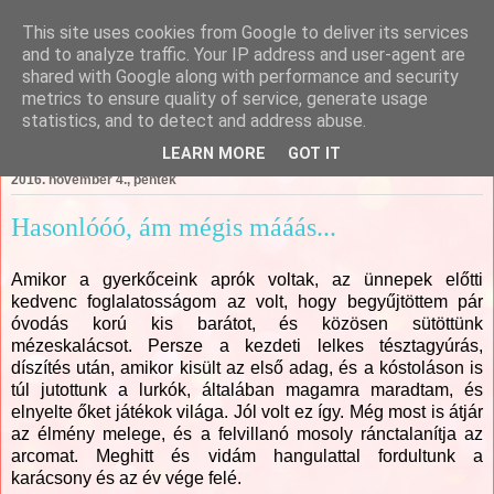
This site uses cookies from Google to deliver its services
Csajági Ildikó - ÖrömKépek
and to analyze traffic. Your IP address and user-agent are
shared with Google along with performance and security
metrics to ensure quality of service, generate usage
statistics, and to detect and address abuse.
▼
LEARN MORE
GOT IT
2016. november 4., péntek
Hasonlóóó, ám mégis mááás...
Amikor a gyerkőceink aprók voltak, az ünnepek előtti
kedvenc foglalatosságom az volt, hogy begyűjtöttem pár
óvodás korú kis barátot, és közösen sütöttünk
mézeskalácsot. Persze a kezdeti lelkes tésztagyúrás,
díszítés után, amikor kisült az első adag, és a kóstoláson is
túl jutottunk a lurkók, általában magamra maradtam, és
elnyelte őket játékok világa. Jól volt ez így. Még most is átjár
az élmény melege, és a felvillanó mosoly ránctalanítja az
arcomat. Meghitt és vidám hangulattal fordultunk a
karácsony és az év vége felé.