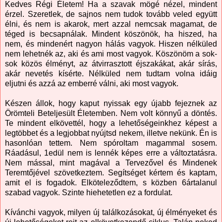
Kedves Régi Életem! Ha a szavak mögé nézel, mindent
érzel. Szeretlek, de sajnos nem tudok tovább veled együtt
élni, és nem is akarok, mert azzal nemcsak magamat, de
téged is becsapnálak. Mindent köszönök, ha hiszed, ha
nem, és mindenért nagyon hálás vagyok. Hiszen nélküled
nem lehetnék az, aki és ami most vagyok. Köszönöm a sok-
sok közös élményt, az átvirrasztott éjszakákat, akár sírás,
akár nevetés kísérte. Nélküled nem tudtam volna idáig
eljutni és azzá az emberré válni, aki most vagyok.
Készen állok, hogy kaput nyissak egy újabb fejeznek az
Örömteli Beteljesült Életemben. Nem volt könnyű a döntés.
Te mindent elkövettél, hogy a lehetőségeinkhez képest a
legtöbbet és a legjobbat nyújtsd nekem, illetve nekünk. Én is
hasonlóan tettem. Nem spóroltam magammal sosem.
Ráadásul, 1edül nem is lennék képes erre a változtatásra.
Nem mással, mint magával a Tervezővel és Mindenek
Teremtőjével szövetkeztem. Segítséget kértem és kaptam,
amit el is fogadok. Elköteleződtem, s közben 6ártalanul
szabad vagyok. Szinte hiehetetlen ez a fordulat.
Kívánchi vagyok, milyen új találkozásokat, új élményeket és