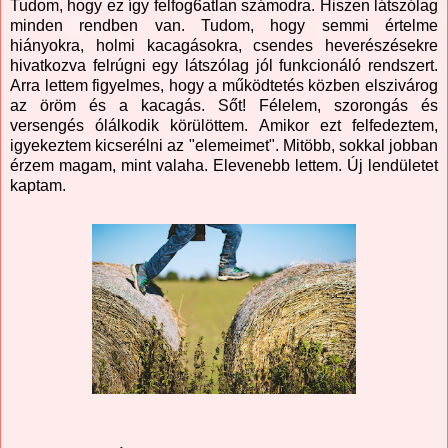
Tudom, hogy ez így felfog6atlan számodra. Hiszen látszólag
minden rendben van. Tudom, hogy semmi értelme
hiányokra, holmi kacagásokra, csendes heverészésekre
hivatkozva felrúgni egy látszólag jól funkcionáló rendszert.
Arra lettem figyelmes, hogy a működtetés közben elszivárog
az öröm és a kacagás. Sőt! Félelem, szorongás és
versengés ólálkodik körülöttem. Amikor ezt felfedeztem,
igyekeztem kicserélni az "elemeimet". Mitöbb, sokkal jobban
érzem magam, mint valaha. Elevenebb lettem. Új lendületet
kaptam.