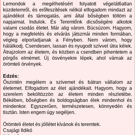
Lemondok a megélhetésért folyatott végelát6atlan
küzdelemről, és erőfeszítések nélkül elfogadom mindazt az
ajándékot és támogatás, ami által bőségben töltöm a
napjaimat. Indulok. És Teremtőnk dicsőségére alkotok
valami csodás életet. Már alig várom. Búcsúzom. Hagyom,
hogy a megfelelés és elvárás játszmái minden formában,
végleg elporladjanak a Fényben. Nem várom, hogy
hálálkodj. Csendesen, lassan és nyugodt szívvel útra kélek.
Átrajzolom az életem, és közben a csendben pihentetem a
pörgős elmémet. Új ösvényekre lépek, ahol várnak az
örömteli örvények.
Edzés:
Őszintén megélem a szívemet és bátran vállalom az
életemet. Elfogadom az élet ajándékait. Hagyom, hogy a
szerelem beköltözzön az életem minden részletébe.
Békében, bőségben és boldogságban élek mindenhol és
mindenkor. Egyszerűen, természetesen, könnyedén és
tisztán. Isten engem úgy segéljen.
Örömteli életet és jóllétet kívánok és teremtek.
Csajági Ildikó