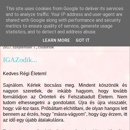
This site uses cookies from Google to deliver its services
Csajági Ildikó - ÖrömKépek
and to analyze traffic. Your IP address and user-agent are
shared with Google along with performance and security
metrics to ensure quality of service, generate usage
statistics, and to detect and address abuse.
▼
LEARN MORE
GOT IT
2017. szeptember 7., csütörtök
IGAZodik...
Kedves Régi Életem!
Sajnálom. Kérlek bocsáss meg. Mindent köszönök és
nagyon szeretlek, de inkább hagyom, hogy tovább
formálódjon az Örömteli és Felszabadult Életem. Nem
tudom elhessegetni a gondolatot. Újra és újra visszatér,
hogy: vál-toz-tass. Próbáltam elchitítani, de olyan hangos lett
bennem az érzés, hogy "másra-vágyom", hogy úgy érzem, itt
az idő egy újabb átalakulásra.