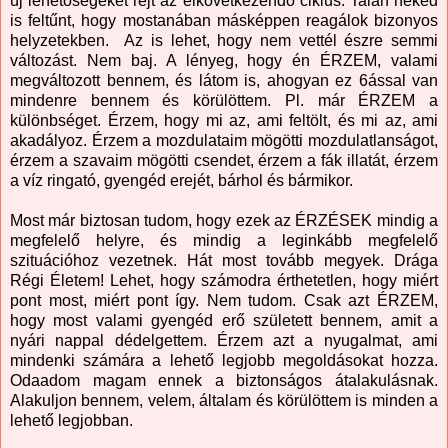
új lehetőségeket rejt az elkövetkezendő ciklus. Talán neked
is feltűnt, hogy mostanában másképpen reagálok bizonyos
helyzetekben. Az is lehet, hogy nem vettél észre semmi
változást. Nem baj. A lényeg, hogy én ÉRZEM, valami
megváltozott bennem, és látom is, ahogyan ez 6ással van
mindenre bennem és körülöttem. Pl. már ÉRZEM a
különbséget. Érzem, hogy mi az, ami feltölt, és mi az, ami
akadályoz. Érzem a mozdulataim mögötti mozdulatlanságot,
érzem a szavaim mögötti csendet, érzem a fák illatát, érzem
a víz ringató, gyengéd erejét, bárhol és bármikor.
Most már biztosan tudom, hogy ezek az ÉRZÉSEK mindig a
megfelelő helyre, és mindig a leginkább megfelelő
szituációhoz vezetnek. Hát most tovább megyek. Drága
Régi Életem! Lehet, hogy számodra érthetetlen, hogy miért
pont most, miért pont így. Nem tudom. Csak azt ÉRZEM,
hogy most valami gyengéd erő született bennem, amit a
nyári nappal dédelgettem. Érzem azt a nyugalmat, ami
mindenki számára a lehető legjobb megoldásokat hozza.
Odaadom magam ennek a biztonságos átalakulásnak.
Alakuljon bennem, velem, általam és körülöttem is minden a
lehető legjobban.