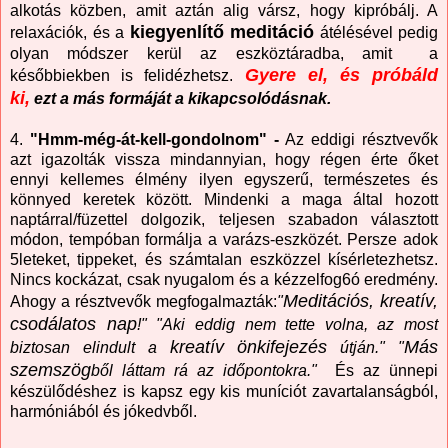
alkotás közben, amit aztán alig vársz, hogy kipróbálj. A
kiegyenlítő meditáció
relaxációk, és a
átélésével pedig
olyan módszer kerül az eszköztáradba, amit a
Gyere el, és
próbáld
későbbiekben is felidézhetsz.
ki,
ezt a más formáját a kikapcsolódásnak.
4.
"Hmm-még-át-kell-gondolnom" -
Az eddigi résztvevők
azt igazolták vissza mindannyian, hogy régen érte őket
ennyi kellemes élmény ilyen egyszerű, természetes és
könnyed keretek között. Mindenki
a maga által hozott
naptárral/füzettel dolgozik,
teljesen szabadon választott
módon, tempóban formálja a varázs-eszközét. Persze adok
5leteket, tippeket, és számtalan eszközzel kísérletezhetsz.
Nincs kockázat, csak nyugalom és a kézzelfog6ó eredmény.
Meditációs, kreatív,
Ahogy a résztvevők megfogalmazták:
"
csodálatos nap
!" "Aki eddig nem tette volna, az most
kreatív önkifejezés
Más
biztosan elindult a
útján." "
szemszög
ből láttam rá az időpontokra."
És az ünnepi
készülődéshez is kapsz egy kis muníciót zavartalanságból,
harmóniából és jókedvből.