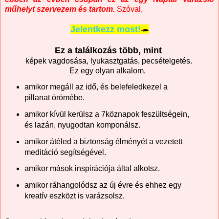
műhelyt szervezem és tartom.
Szóval,
Jelentkezz most!
↠
Ez a találkozás több, mint
képek vagdosása, lyukasztgatás, pecsételgetés.
Ez egy olyan alkalom,
amikor megáll az idő, és belefeledkezel a
pillanat örömébe.
amikor kívül kerülsz a 7köznapok feszültségein,
és lazán, nyugodtan komponálsz.
amikor átéled a biztonság élményét a vezetett
meditáció segítségével.
amikor mások inspirációja által alkotsz.
amikor ráhangolódsz az új évre és ehhez egy
kreatív eszközt is varázsolsz.