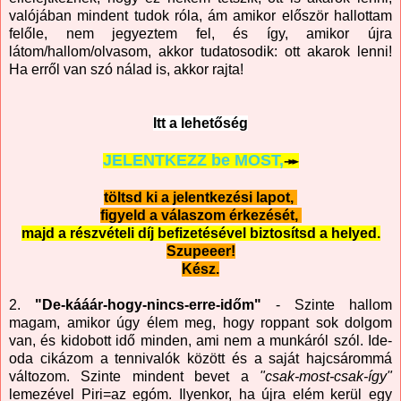
valójában mindent tudok róla, ám amikor először hallottam
felőle, nem jegyeztem fel, és így, amikor újra
látom/hallom/olvasom, akkor tudatosodik: ott akarok lenni!
Ha erről van szó nálad is, akkor rajta!
Itt a lehetőség
JELENTKEZZ be MOST,
↠
töltsd ki a jelentkezési lapot,
figyeld a válaszom érkezését,
majd a részvételi díj befizetésével
biztosítsd a helyed.
Szupeeer!
Kész.
2.
"De-kááár-hogy-nincs-erre-időm"
- Szinte hallom
magam, amikor úgy élem meg, hogy roppant sok dolgom
van, és kidobott idő minden, ami nem a munkáról szól. Ide-
oda cikázom a tennivalók között és a saját hajcsárommá
változom. Szinte mindent bevet a
"csak-most-csak-így"
lemezével Piri=az egóm. Ilyenkor, ha újra elém kerül egy