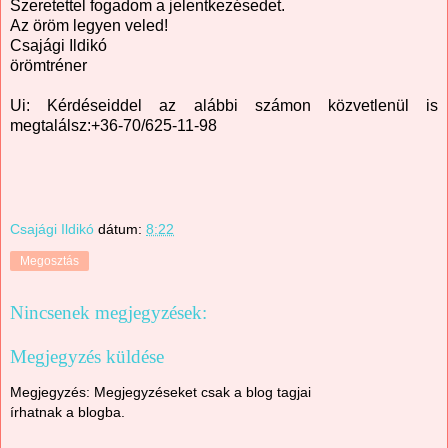
Szeretettel fogadom a jelentkezésedet.
Az öröm legyen veled!
Csajági Ildikó
örömtréner
Ui: Kérdéseiddel az alábbi számon közvetlenül is
megtalálsz:+36-70/625-11-98
Csajági Ildikó
dátum:
8:22
Megosztás
Nincsenek megjegyzések:
Megjegyzés küldése
Megjegyzés: Megjegyzéseket csak a blog tagjai
írhatnak a blogba.