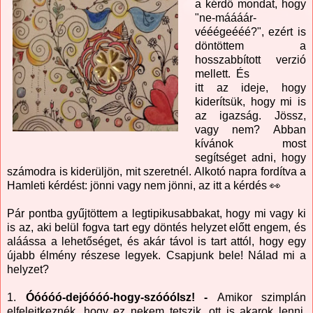
a kérdő mondat, hogy
"ne-máááár-
vééégeééé?", ezért is
döntöttem a
hosszabbított verzió
mellett. És
itt az ideje, hogy
kiderítsük, hogy mi is
az igazság. Jössz,
vagy nem? Abban
kívánok most
segítséget adni, hogy
számodra is kiderüljön, mit szeretnél. Alkotó napra fordítva a
Hamleti kérdést: jönni vagy nem jönni, az itt a kérdés 👀
Pár pontba gyűjtöttem a legtipikusabbakat, hogy mi vagy ki
is az, aki belül fogva tart egy döntés helyzet előtt engem, és
aláássa a lehetőséget, és akár távol is tart attól, hogy egy
újabb élmény részese legyek. Csapjunk bele! Nálad mi a
helyzet?
1.
Óóóóó-dejóóóó-hogy-szóóólsz! -
Amikor szimplán
elfelejtkeznék, hogy ez nekem tetszik, ott is akarok lenni,