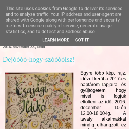
This site uses cookies from Google to deliver its services
Csajági Ildikó - ÖrömKépek
and to analyze traffic. Your IP address and user-agent are
shared with Google along with performance and security
metrics to ensure quality of service, generate usage
statistics, and to detect and address abuse.
▼
LEARN MORE
GOT IT
2016. november 22., kedd
Dejóóóó-hogy-szóóóólsz!
Egyre több kép, rajz,
idézet kerül a 2017-es
naptárom lapjaira, és
gyűjtögetem, hogy
mivel is fogjuk
eltölteni az időt 2016.
december 10-én
12.00-18.00-ig. A
tavalyi alkalmakkal
mindig elhangzott ez