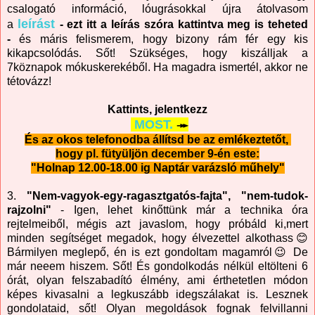
csalogató információ, lóugrásokkal újra átolvasom
leírást
a
- ezt itt a leírás szóra kattintva meg is teheted
-
és máris felismerem, hogy bizony rám fér egy kis
kikapcsolódás. Sőt! Szükséges, hogy kiszálljak a
7köznapok mókuskerekéből. Ha magadra ismertél, akkor ne
tétovázz!
Kattints, jelentkezz
MOST.
↠
És az okos telefonodba állítsd be az emlékeztetőt,
hogy pl. fütyüljön december 9-én este:
"Holnap 12.00-18.00 ig Naptár varázsló műhely"
3.
"Nem-vagyok-egy-ragasztgatós-fajta", "nem-tudok-
rajzolni"
- Igen, lehet kinőttünk már a technika óra
rejtelmeiből, mégis azt javaslom, hogy próbáld ki,mert
minden segítséget megadok, hogy élvezettel alkothass😊
Bármilyen meglepő, én is ezt gondoltam magamról😉 De
már neeem hiszem. Sőt! És gondolkodás nélkül eltölteni 6
órát, olyan felszabadító élmény, ami érthetetlen módon
képes kivasalni a legkuszább idegszálakat is. Lesznek
gondolataid, sőt! Olyan megoldások fognak felvillanni