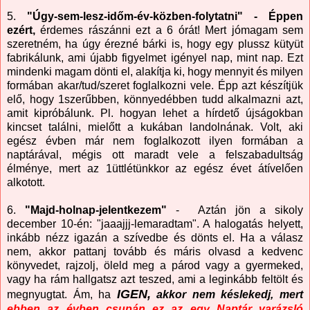
5.
"Úgy-sem-lesz-időm-év-közben-folytatni" - Éppen
ezért,
érdemes rászánni ezt a 6 órát! Mert jómagam sem
szeretném, ha úgy érezné bárki is, hogy egy plussz kütyüt
fabrikálunk, ami újabb figyelmet igényel nap, mint nap. Ezt
mindenki magam dönti el, alakítja ki, hogy mennyit és milyen
formában akar/tud/szeret foglalkozni vele. Épp azt készítjük
elő, hogy 1szerűbben, könnyedébben tudd alkalmazni azt,
amit kipróbálunk. Pl. hogyan lehet a hírdető újságokban
kincset találni, mielőtt a kukában landolnának. Volt, aki
egész évben már nem foglalkozott ilyen formában a
naptárával, mégis ott maradt vele a felszabadultság
élménye, mert az 1üttlétünkkor az egész évet átívelően
alkotott.
6.
"Majd-holnap-jelentkezem"
- Aztán jön a sikoly
december 10-én: "jaaajjj-lemaradtam". A halogatás helyett,
inkább nézz igazán a szívedbe és dönts el. Ha a válasz
nem, akkor pattanj tovább és máris olvasd a kedvenc
könyvedet, rajzolj, öleld meg a párod vagy a gyermeked,
vagy ha rám hallgatsz azt teszed, ami a leginkább feltölt és
IGEN,
megnyugtat. Ám, ha
akkor nem késlekedj, mert
ebben az évben csupán ez az egy N
aptár varázsló