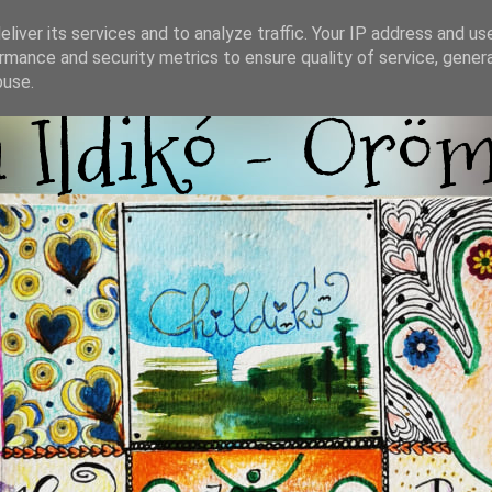
liver its services and to analyze traffic. Your IP address and us
rmance and security metrics to ensure quality of service, gene
buse.
i Ildikó - Örö