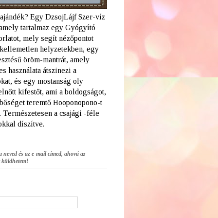
 ajándék? Egy DzsojLájf Szer-víz
amely tartalmaz egy Gyógyító
rlatot, mely segít nézőpontot
a kellemetlen helyzetekben, egy
lesztésű öröm-mantrát, amely
s használata átszinezi a
kat, és egy mostanság oly
elnőtt kifestőt, ami a boldogságot,
 bőséget teremtő Hooponopono-t
. Természetesen a csajági -féle
kkal díszítve.
a neved és az e-mail címed, ahová az
 küldhetem!