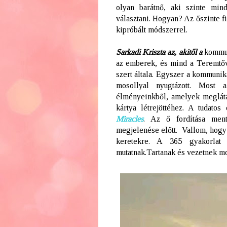
olyan barátnő, aki szinte min
választani. Hogyan? Az őszinte fi
kipróbált módszerrel.
Sarkadi Kriszta az, akitől a
kommuni
az emberek, és mind a Teremtőve
szert általa.
Egyszer a kommuniká
mosollyal nyugtázott. Most
élményeinkből, amelyek meglátá
kártya létrejöttéhez. A tudato
Miracles
.
Az ő fordítása men
megjelenése előtt.
Vallom, hogy
keretekre. A 365 gyakorlat 
mutatnak.Tartanak és vezetnek mo