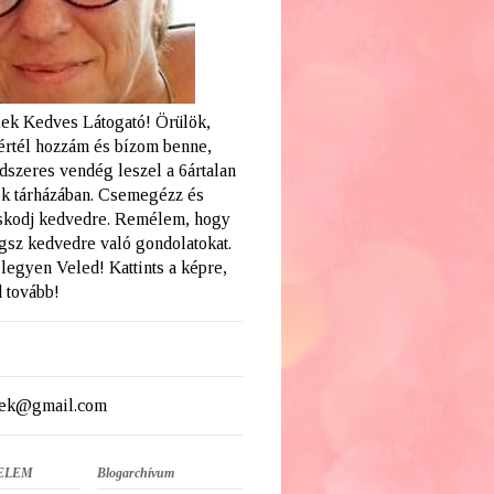
ek Kedves Látogató! Örülök,
értél hozzám és bízom benne,
dszeres vendég leszel a 6ártalan
k tárházában. Csemegézz és
skodj kedvedre. Remélem, hogy
ogsz kedvedre való gondolatokat.
legyen Veled! Kattints a képre,
 tovább!
ek@gmail.com
ELEM
Blogarchívum