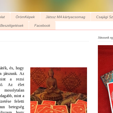
lat
ÖrömKépek
Játssz MA kártyacsomag
Csajági S
Beszélgetések
Facebook
Játszunk egy
áték, és, hogy
n játszunk. Az
mint a rezsi
idő. Az élet
 mosolytalan
zdagabb, mint a
zetése feletti
un betegség
 Hiszem, hogy