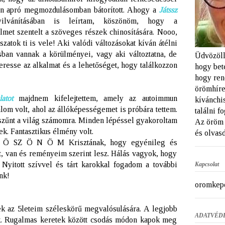
nden apró megmozdulásomban bátorított. Ahogy a
Játssz
nyilvánításában is leírtam, köszönöm, hogy a
elmet szentelt a szöveges részek chinosítására. Nooo,
szatok ti is vele! Aki valódi változásokat kíván átélni
sban vannak a körülményei, vagy aki változtatna, de
Üdvözöll
eresse az alkalmat és a lehetőséget, hogy találkozzon
hogy bet
hogy ren
örömhíre
atot
majdnem kifelejtettem, amely az autoimmun
kívánchi
lom volt, ahol az állóképességemet is próbára tettem.
találni f
zűnt a világ számomra. Minden lépéssel gyakoroltam
Az öröm 
ek. Fantasztikus élmény volt.
és olvasd
K Ö SZ Ö N Ö M Krisztának, hogy egyénileg és
t, van és reményeim szerint lesz. Hálás vagyok, hogy
Nyitott szívvel és tárt karokkal fogadom a további
Kapcsolat
nk!
oromkep
tek az 5leteim széleskörű megvalósulására. A legjobb
ADATVÉD
ok. Rugalmas keretek között csodás módon kapok meg