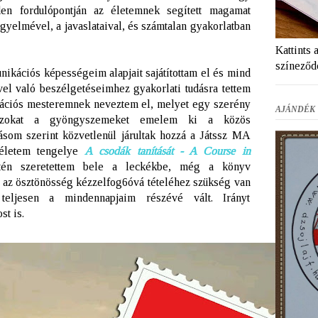
den fordulópontján az életemnek segített magamat
gyelmével, a javaslataival, és számtalan gyakorlatban
Kattints 
színeződ
kációs képességeim alapjait sajátítottam el és mind
l való beszélgetéseimhez gyakorlati tudásra tettem
ciós mesteremnek neveztem el, melyet egy szerény
AJÁNDÉK 
 azokat a gyöngyszemeket emelem ki a közös
som szerint közvetlenül járultak hozzá a Játssz MA
s életem tengelye
A csodák tanítását - A Course in
tén szeretettem bele a leckékbe,
még a könyv
 az ösztönösség kézzelfog6óvá tételéhez szükség van
teljesen a mindennapjaim részévé vált. Irányt
st is.