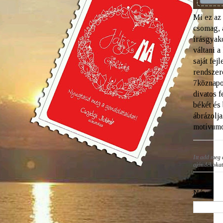
Mi ez az
csomag, 
írásgyako
váltani 
saját fej
rendszere
7köznapo
divatos f
békét és
ábrázolja
motívumo
Itt add meg 
ajándékokat
Név