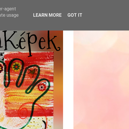
er-agent
rate usage
LEARN MORE
GOT IT
mKépek