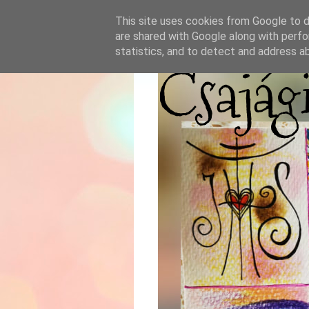
This site uses cookies from Google to de
are shared with Google along with perfo
statistics, and to detect and address a
Csajág