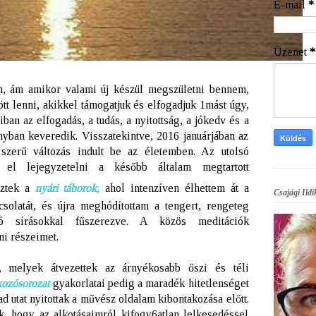
E-mail
*
Üzenet
*
, ám amikor valami új készül megszületni bennem,
t lenni, akikkel támogatjuk és elfogadjuk 1mást úgy,
ban az elfogadás, a tudás, a nyitottság, a jókedv és a
nyban keveredik. Visszatekintve, 2016 januárjában az
 szerű változás indult be az életemben. Az utolsó
 el lejegyzetelni a később általam megtartott
eztek a
nyári táborok,
ahol intenzíven élhettem át a
Csajági Ildi
solatát, és újra meghódítottam a tengert, rengeteg
 sírásokkal fűszerezve. A közös meditációk
ni részeimet.
, melyek átvezettek az árnyékosabb őszi és téli
lkozósorozat
gyakorlatai pedig a maradék hitetlenséget
ad utat nyitottak a művész oldalam kibontakozása előtt.
k, hogy az alkotásaimról kifogy6atlan lelkesedéssel