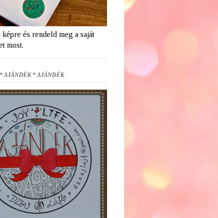
a képre és rendeld meg a saját
et most.
* AJÁNDÉK * AJÁNDÉK