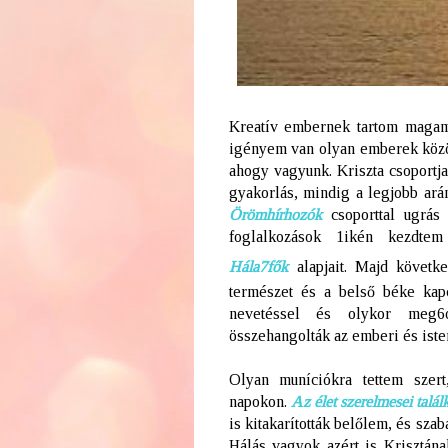
Kreatív embernek tartom magam
igényem van olyan emberek közöt
ahogy vagyunk. Kriszta csoportjai
gyakorlás, mindig a legjobb ará
Örömhírhozók
csoporttal ugrás
foglalkozások 1ikén kezdtem
Hála7fők
alapjait. Majd követk
természet és a belső béke kapc
nevetéssel és olykor meg6ó
összehangolták az emberi és iste
Olyan muníciókra tettem szert
napokon.
Az élet szerelmesei talá
is kitakarították belőlem, és szab
Hálás vagyok azért is Krisztána