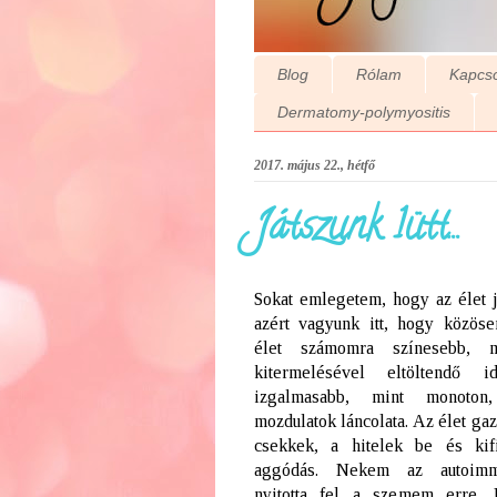
Blog
Rólam
Kapcso
Dermatomy-polymyositis
2017. május 22., hétfő
Játszunk 1ütt...
Sokat emlegetem, hogy az élet j
azért vagyunk itt, hogy közöse
élet számomra színesebb, 
kitermelésével eltöltendő 
izgalmasabb, mint monoton,
mozdulatok láncolata. Az élet ga
csekkek, a hitelek be és kifi
aggódás. Nekem az autoimm
nyitotta fel a szemem erre.