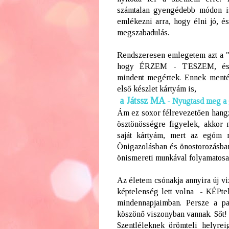
számtalan gyengédebb módon is
emlékezni arra, hogy élni jó, é
megszabadulás.
Rendszeresen emlegetem azt a 
hogy ÉRZEM - TESZEM, és 
mindent megértek. Ennek mentén
első készlet kártyám is,
a Játssz MA
- Nyugtasd meg a g
Ám ez soxor félrevezetően hang
ösztönösségre figyelek, akkor 
saját kártyám, mert az egóm r
Önigazolásban és önostorozásba
önismereti munkával folyamatosa
Az életem csónakja annyira új vi
képtelenség lett volna - KÉPtel
mindennapjaimban. Persze a pa
köszönő viszonyban vannak. Sőt! 
Szentléleknek örömteli helyre