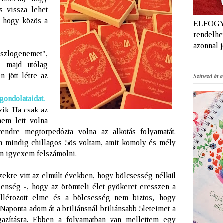
 vissza lehet
s hogy közös a
ELFOGYT
rendelhet
azonnal 
"szlogenemet",
majd utólag
 jött létre az
Színezd át az
ondolataidat.
zik.
Ha csak az
nem lett volna
endre megtorpedózta volna az alkotás folyamatát.
n mindig chillagos 5ös voltam, amit komoly és mély
n igyexem felszámolni.
zekre vitt az elmúlt években, hogy bölcsesség nélkül
enség -, hogy az örömteli élet gyökeret eresszen a
llérozott elme és a bölcsesség nem biztos, hogy
Naponta adom át a briliánsnál briliánsabb 5leteimet a
igazításra. Ebben a folyamatban van mellettem egy