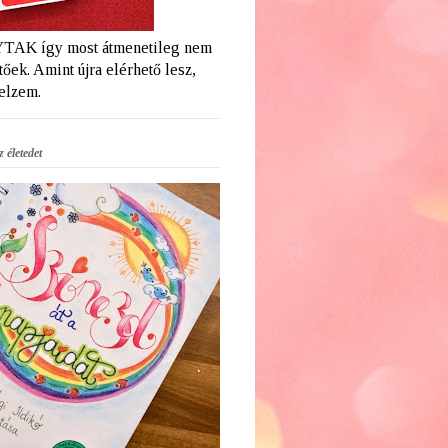
AK így most átmenetileg nem
őek. Amint újra elérhető lesz,
jelzem.
 életedet