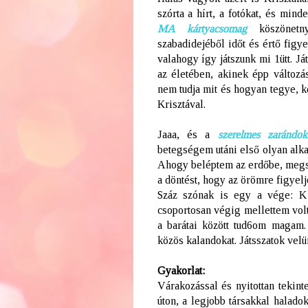
szórta a hírt, a fotókat, és mi
MA kártyacsomag
köszönet
szabadidejéből időt és értő figy
valahogy így játszunk mi 1ütt. Ját
az életében, akinek épp változá
nem tudja mit és hogyan tegye, k
Krisztával.
Jaaa, és a
szerelmes zarándokl
betegségem utáni első olyan alka
Ahogy beléptem az erdőbe, megs
a döntést, hogy az örömre figyelj
Száz szónak is egy a vége: 
csoportosan végig mellettem vol
a barátai között tud6om magam. 
közös kalandokat. Játsszatok velü
Gyakorlat:
Várakozással és nyitottan tekin
úton, a legjobb társakkal halad