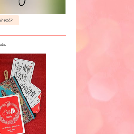
zínezők
ütt.