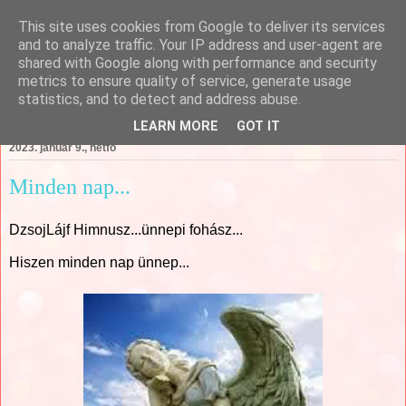
This site uses cookies from Google to deliver its services
Csajági Ildikó - ÖrömKépek
and to analyze traffic. Your IP address and user-agent are
shared with Google along with performance and security
metrics to ensure quality of service, generate usage
statistics, and to detect and address abuse.
▼
LEARN MORE
GOT IT
2023. január 9., hétfő
Minden nap...
DzsojLájf Himnusz...ünnepi fohász...
Hiszen minden nap ünnep...