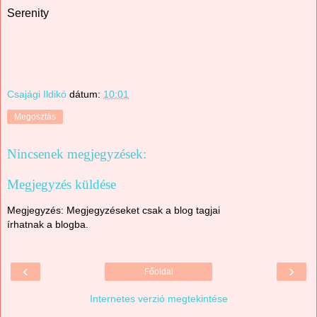
Serenity
Csajági Ildikó
dátum:
10:01
Megosztás
Nincsenek megjegyzések:
Megjegyzés küldése
Megjegyzés: Megjegyzéseket csak a blog tagjai
írhatnak a blogba.
‹
›
Főoldal
Internetes verzió megtekintése