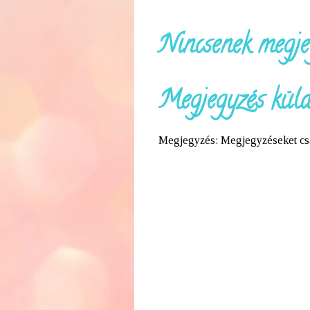
Nincsenek megje
Megjegyzés küld
Megjegyzés: Megjegyzéseket csak 