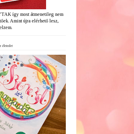
AK így most átmenetileg nem
őek. Amint újra elérhető lesz,
jelzem.
 életedet