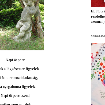
ELFOGYT
rendelhet
azonnal 
Színezd át az
Napi öt perc,
ak a légzésemre figyelek.
 öt perc mozdulatlanság,
 a nyugalomra figyelek.
Napi öt perc csend,
amikor nem agyalok,