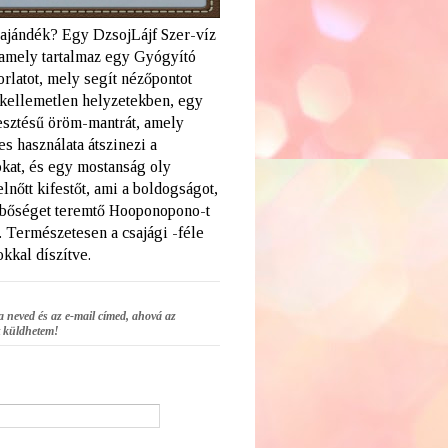
 ajándék? Egy DzsojLájf Szer-víz
amely tartalmaz egy Gyógyító
rlatot, mely segít nézőpontot
a kellemetlen helyzetekben, egy
lesztésű öröm-mantrát, amely
s használata átszinezi a
kat, és egy mostanság oly
elnőtt kifestőt, ami a boldogságot,
 bőséget teremtő Hooponopono-t
. Természetesen a csajági -féle
kkal díszítve.
a neved és az e-mail címed, ahová az
 küldhetem!