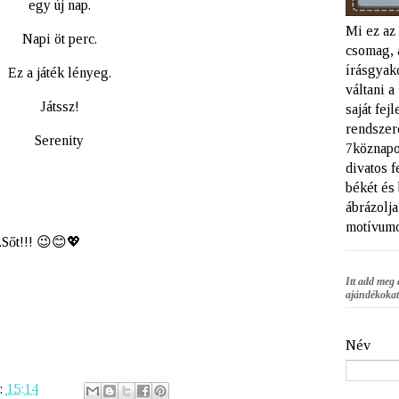
egy új nap.
Mi ez az
Napi öt perc.
csomag, 
írásgyako
Ez a játék lényeg.
váltani 
Játssz!
saját fej
rendszere
Serenity
7köznapo
divatos f
békét és
ábrázolja
motívumo
..Sőt!!! 😉😊💖
Itt add meg 
ajándékokat
Név
:
15:14