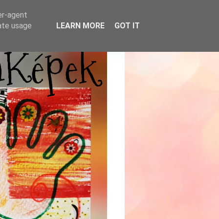
er-agent
rate usage
LEARN MORE
GOT IT
mKépek