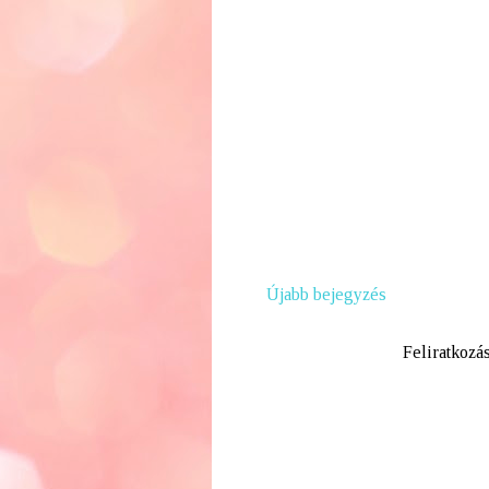
Újabb bejegyzés
Feliratkozá