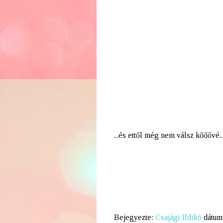
...és ettől még nem válsz kőőővé.
Bejegyezte:
Csajági Ildikó
dátum