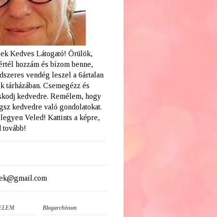
ek Kedves Látogató! Örülök,
értél hozzám és bízom benne,
dszeres vendég leszel a 6ártalan
k tárházában. Csemegézz és
skodj kedvedre. Remélem, hogy
ogsz kedvedre való gondolatokat.
legyen Veled! Kattints a képre,
 tovább!
ek@gmail.com
ELEM
Blogarchívum