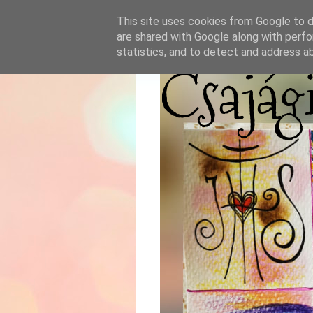
This site uses cookies from Google to de
are shared with Google along with perfo
statistics, and to detect and address a
Csajág