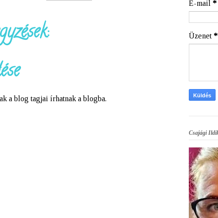
E-mail
*
gyzések:
Üzenet
*
ése
a blog tagjai írhatnak a blogba.
Csajági Ildi