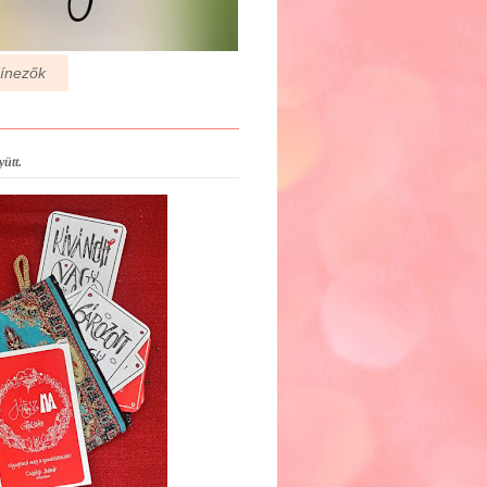
zínezők
ütt.