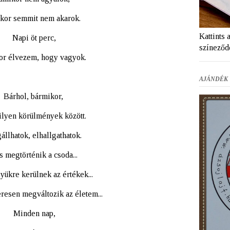
kor semmit nem akarok.
Kattints 
Napi öt perc,
színeződ
or élvezem, hogy vagyok.
AJÁNDÉK 
Bárhol, bármikor,
lyen körülmények között.
állhatok, elhallgathatok.
.és megtörténik a csoda...
elyükre kerülnek az értékek...
eresen megváltozik az életem...
Minden nap,