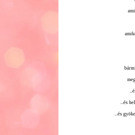
ami
amik
bármi
meg
..
...és h
...és gyök