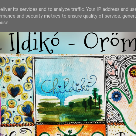
liver its services and to analyze traffic. Your IP address and us
rmance and security metrics to ensure quality of service, gene
buse.
i Ildikó - Örö