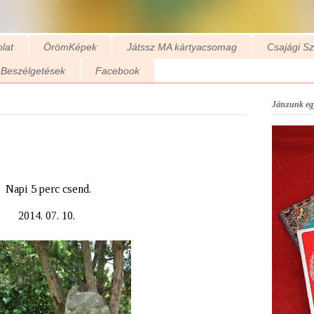
lat
ÖrömKépek
Játssz MA kártyacsomag
Csajági S
Beszélgetések
Facebook
Játszunk egy
Napi 5 perc csend.
2014. 07. 10.