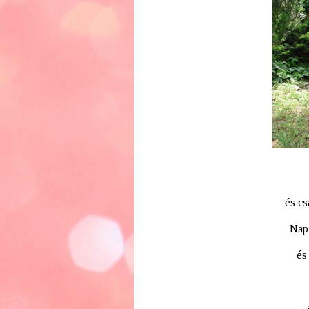
és cs
Napi
és