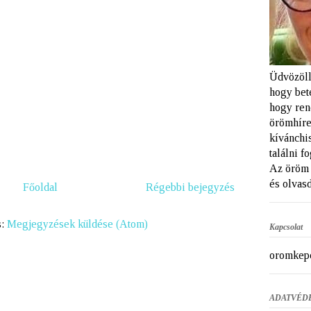
Üdvözöll
hogy bet
hogy ren
örömhíre
kívánchi
találni f
Az öröm 
és olvasd
Főoldal
Régebbi bejegyzés
s:
Megjegyzések küldése (Atom)
Kapcsolat
oromkep
ADATVÉD