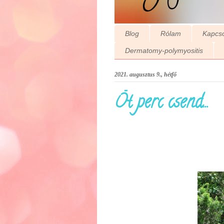
Blog
Rólam
Kapcso
Dermatomy-polymyositis
2021. augusztus 9., hétfő
Öt perc csend...