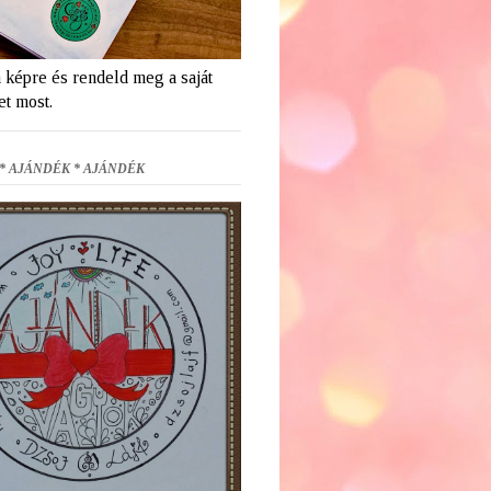
a képre és rendeld meg a saját
et most.
* AJÁNDÉK * AJÁNDÉK