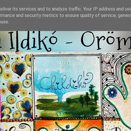
liver its services and to analyze traffic. Your IP address and us
rmance and security metrics to ensure quality of service, gene
buse.
i Ildikó - Örö