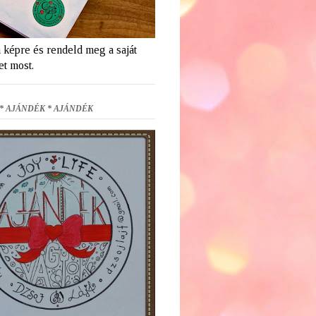
a képre és rendeld meg a saját
et most.
* AJÁNDÉK * AJÁNDÉK