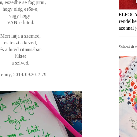
, eszedbe se fog jutni,
hogy elég erős-e,
ELFOGYT
vagy hogy
rendelhet
VAN-e hited.
azonnal 
Mert látja a szemed,
és teszi a kezed,
Színezd át az
és a hited ritmusában
lüktet
a szíved.
enity, 2014. 09.20. 7:79