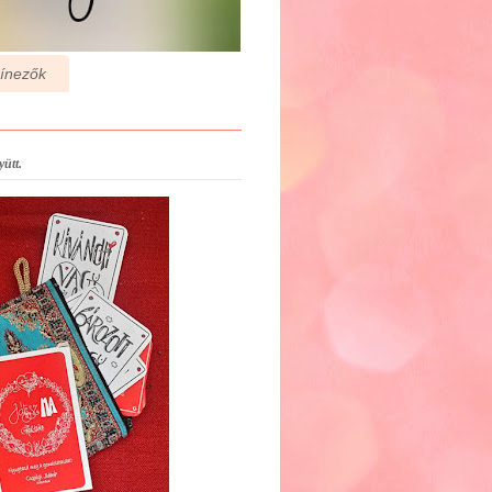
zínezők
ütt.