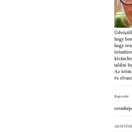
Üdvözöll
hogy bet
hogy ren
örömhíre
kívánchi
találni f
Az öröm 
és olvasd
Kapcsolat
oromkep
ADATVÉD