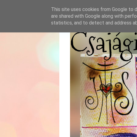
This site uses cookies from Google to de
are shared with Google along with perfo
statistics, and to detect and address a
Csajág