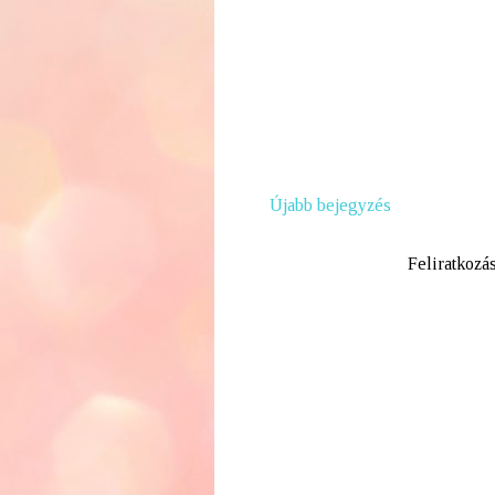
Újabb bejegyzés
Feliratkozá