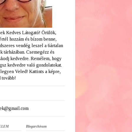
ek Kedves Látogató! Örülök,
értél hozzám és bízom benne,
dszeres vendég leszel a 6ártalan
k tárházában. Csemegézz és
skodj kedvedre. Remélem, hogy
ogsz kedvedre való gondolatokat.
legyen Veled! Kattints a képre,
 tovább!
ek@gmail.com
ELEM
Blogarchívum