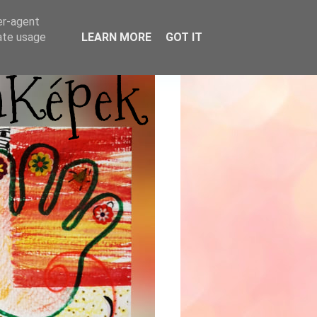
er-agent
rate usage
LEARN MORE
GOT IT
mKépek