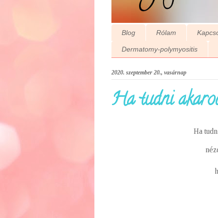
Blog
Rólam
Kapcso
Dermatomy-polymyositis
2020. szeptember 20., vasárnap
Ha tudni akarod.
Ha tudn
néz
h