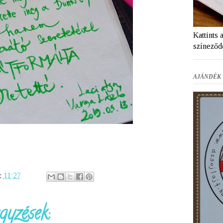
Kattints 
színeződ
AJÁNDÉK 
:
11:27
gyzések: