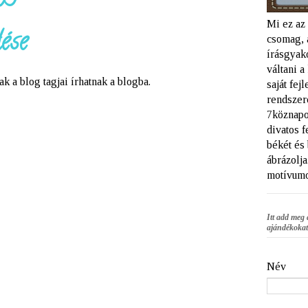
Mi ez az
ése
csomag, 
írásgyako
váltani 
a blog tagjai írhatnak a blogba.
saját fej
rendszere
7köznapo
divatos f
békét és
ábrázolja
motívumo
Itt add meg 
ajándékokat
Név