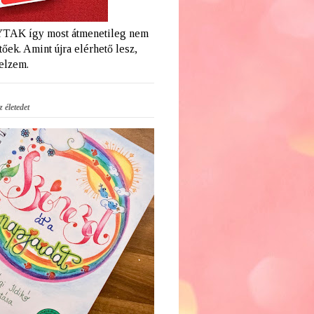
AK így most átmenetileg nem
őek. Amint újra elérhető lesz,
jelzem.
 életedet