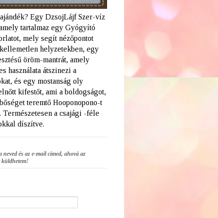
 ajándék? Egy DzsojLájf Szer-víz
amely tartalmaz egy Gyógyító
rlatot, mely segít nézőpontot
a kellemetlen helyzetekben, egy
lesztésű öröm-mantrát, amely
s használata átszinezi a
kat, és egy mostanság oly
elnőtt kifestőt, ami a boldogságot,
 bőséget teremtő Hooponopono-t
. Természetesen a csajági -féle
kkal díszítve.
a neved és az e-mail címed, ahová az
 küldhetem!