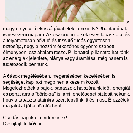
A
magyar nyelv játékosságával élek, amikor KARbantartónak
is nevezem magam. Az ösztöneim, a sok éves tapasztalat és
a folyamatosan bővülő és frissülő tudás együttesen
biztosítja, hogy a hozzám érkezőnek egyénre szabott
élményben lesz általam része. Pillanatról-pillanatra hat ránk
az energiák jelenléte, hiánya vagy áramlása, még hanem is
tudatosodik bennünk.
A 6ások megélésében, megértésében kezelésében is
segítséget kap, aki megpihen a kezeim között.
Megelőzhetőek a bajok, panaszok, ha szánunk időt, energiát
és pénzt arra a “bőrtokra” is, ami lehetőséget biztosít nekünk,
hogy a tapasztalatainkra szert tegyünk itt és most. Érezzétek
magatokat jól a bőrötökben!
Csodás napokat mindenkinek!
Dzsojlájf Ildikó/chili