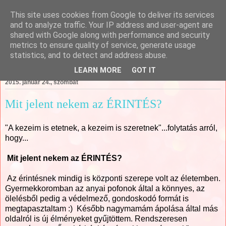
This site uses cookies from Google to deliver its services
Csajági Ildikó - ÖrömKépek
and to analyze traffic. Your IP address and user-agent are
shared with Google along with performance and security
metrics to ensure quality of service, generate usage
statistics, and to detect and address abuse.
▼
LEARN MORE
GOT IT
2015. január 24., szombat
Mit jelent nekem az ÉRINTÉS?
"A kezeim is etetnek, a kezeim is szeretnek"...folytatás arról,
hogy...
Mit jelent nekem az ÉRINTÉS?
Az érintésnek mindig is központi szerepe volt az életemben.
Gyermekkoromban az anyai pofonok által a könnyes, az
ölelésből pedig a védelmező, gondoskodó formát is
megtapasztaltam :) Később nagymamám ápolása által más
oldalról is új élményeket gyűjtöttem. Rendszeresen