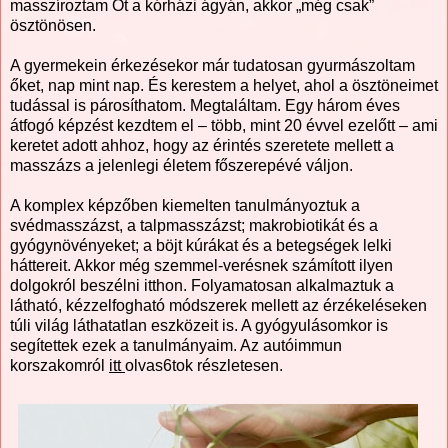
masszíroztam Őt a kórházi ágyán, akkor „még csak”
ösztönösen.
A gyermekein érkezésekor már tudatosan gyurmászoltam
őket, nap mint nap. És kerestem a helyet, ahol a ösztöneimet
tudással is párosíthatom. Megtaláltam. Egy három éves
átfogó képzést kezdtem el – több, mint 20 évvel ezelőtt – ami
keretet adott ahhoz, hogy az érintés szeretete mellett a
masszázs a jelenlegi életem főszerepévé váljon.
A komplex képzőben kiemelten tanulmányoztuk a
svédmasszázst, a talpmasszázst; makrobiotikát és a
gyógynövényeket; a böjt kúrákat és a betegségek lelki
háttereit. Akkor még szemmel-verésnek számított ilyen
dolgokról beszélni itthon. Folyamatosan alkalmaztuk a
látható, kézzelfogható módszerek mellett az érzékeléseken
túli világ láthatatlan eszközeit is. A gyógyulásomkor is
segítettek ezek a tanulmányaim. Az autóimmun
korszakomról
itt
olvas6tok részletesen.