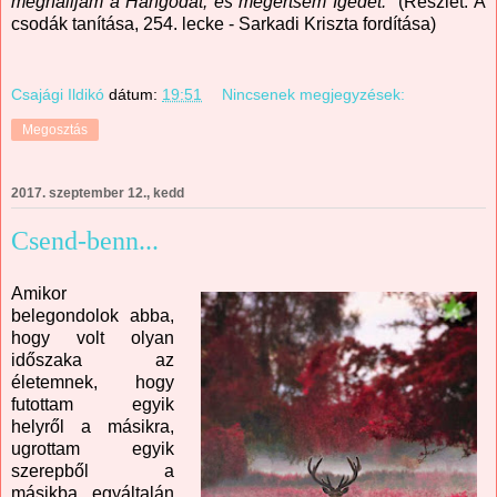
meghalljam a Hangodat, és megértsem Igédet."
(Részlet: A
csodák tanítása, 254. lecke - Sarkadi Kriszta fordítása)
Csajági Ildikó
dátum:
19:51
Nincsenek megjegyzések:
Megosztás
2017. szeptember 12., kedd
Csend-benn...
Amikor
belegondolok abba,
hogy volt olyan
időszaka az
életemnek, hogy
futottam egyik
helyről a másikra,
ugrottam egyik
szerepből a
másikba, egyáltalán