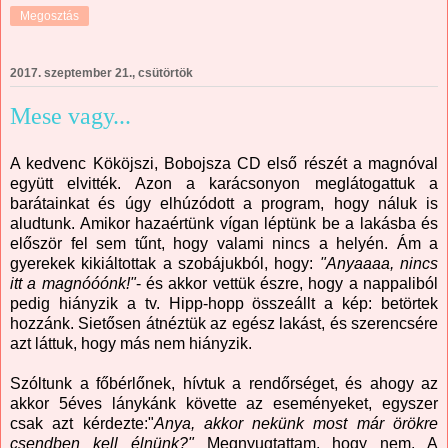
Megosztás
2017. szeptember 21., csütörtök
Mese vagy...
A kedvenc Kököjszi, Bobojsza CD első részét a magnóval
együtt elvitték. Azon a karácsonyon meglátogattuk a
barátainkat és úgy elhúzódott a program, hogy náluk is
aludtunk. Amikor hazaértünk vígan léptünk be a lakásba és
először fel sem tűnt, hogy valami nincs a helyén. Ám a
gyerekek kikiáltottak a szobájukból, hogy:
"Anyaaaa, nincs
itt a magnóóónk!"
- és akkor vettük észre, hogy a nappaliból
pedig hiányzik a tv. Hipp-hopp összeállt a kép: betörtek
hozzánk. Sietősen átnéztük az egész lakást, és szerencsére
azt láttuk, hogy más nem hiányzik.
Szóltunk a főbérlőnek, hívtuk a rendőrséget, és ahogy az
akkor 5éves lánykánk követte az eseményeket, egyszer
csak azt kérdezte:"
Anya, akkor nekünk most már örökre
csendben kell élnünk?"
Megnyugtattam, hogy nem. A