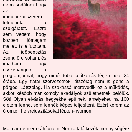
nem csodálom, hogy
az
immunrendszerem
felmondta a
szolgálatot. Észre
sem vettem, hogy
közben jómagam
mellett is elfutottam.
Az időbeosztás
zsonglőre voltam, és
imádtam úgy
összehangolni a
programjaimat, hogy minél több találkozás férjen bele 24
órába. Egy fiatal szervezetnek látszólag nem is gond a
pörgés. Látszólag. Ha szokássá merevedik ez a működés,
akkor később már komoly akadályok születhetnek belőlük.
Sőt! Olyan elvárás hegyekké épülnek, amelyeket, ha 100
életem lenne, sem lennék képes teljesíteni. Ezért kérem az
örömteli helyreigazításokat lépten-nyomon.
Ma már nem erre áhítozom. Nem a találkozók mennyiségére