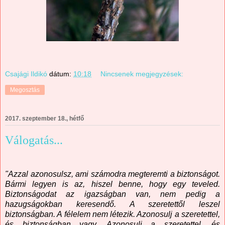
Csajági Ildikó
dátum:
10:18
Nincsenek megjegyzések:
Megosztás
2017. szeptember 18., hétfő
Válogatás...
"Azzal azonosulsz, ami számodra megteremti a biztonságot.
Bármi legyen is az, hiszel benne, hogy egy teveled.
Biztonságodat az igazságban van, nem pedig a
hazugságokban keresendő. A szeretettől leszel
biztonságban. A félelem nem létezik. Azonosulj a szeretettel,
és biztonságban vagy. Azonosulj a szeretettel, és