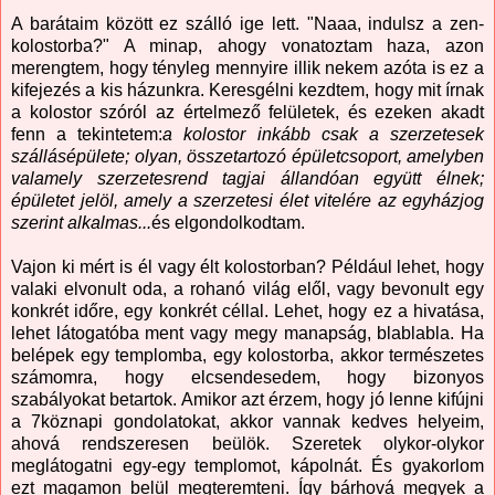
A barátaim között ez szálló ige lett. "Naaa, indulsz a zen-
kolostorba?" A minap, ahogy vonatoztam haza, azon
merengtem, hogy tényleg mennyire illik nekem azóta is ez a
kifejezés a kis házunkra. Keresgélni kezdtem, hogy mit írnak
a kolostor szóról az értelmező felületek, és ezeken akadt
fenn a tekintetem:
a kolostor inkább csak a szerzetesek
szállásépülete; olyan, összetartozó épületcsoport, amelyben
valamely szerzetesrend tagjai állandóan együtt élnek;
épületet jelöl, amely a szerzetesi élet vitelére az egyházjog
szerint alkalmas...
és elgondolkodtam.
Vajon ki mért is él vagy élt kolostorban? Például lehet, hogy
valaki elvonult oda, a rohanó világ elől, vagy bevonult egy
konkrét időre, egy konkrét céllal. Lehet, hogy ez a hivatása,
lehet látogatóba ment vagy megy manapság, blablabla. Ha
belépek egy templomba, egy kolostorba, akkor természetes
számomra, hogy elcsendesedem, hogy bizonyos
szabályokat betartok. Amikor azt érzem, hogy jó lenne kifújni
a 7köznapi gondolatokat, akkor vannak kedves helyeim,
ahová rendszeresen beülök. Szeretek olykor-olykor
meglátogatni egy-egy templomot, kápolnát. És gyakorlom
ezt magamon belül megteremteni. Így bárhová megyek a