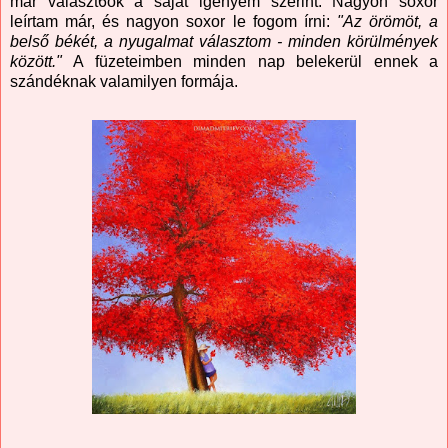
már választ6ok a saját igényem szerint. Nagyon soxor
leírtam már, és nagyon soxor le fogom írni:
"Az örömöt, a
belső békét, a nyugalmat választom - minden körülmények
között."
A füzeteimben minden nap belekerül ennek a
szándéknak valamilyen formája.