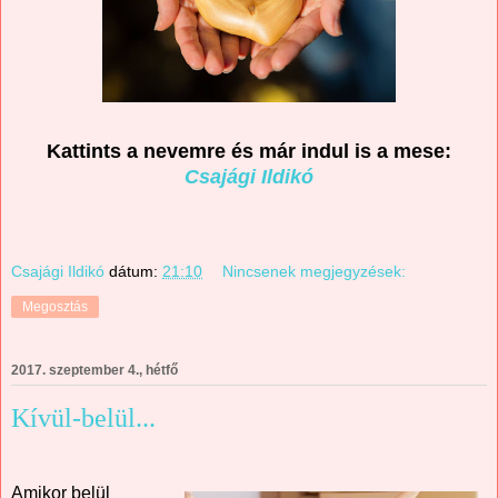
Kattints a nevemre és már indul is a mese:
Csajági Ildikó
Csajági Ildikó
dátum:
21:10
Nincsenek megjegyzések:
Megosztás
2017. szeptember 4., hétfő
Kívül-belül...
Amikor belül