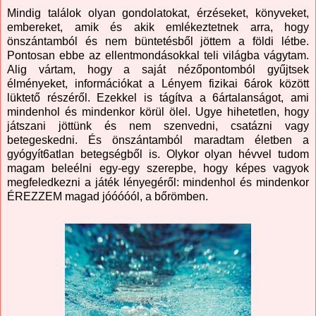
Mindig találok olyan gondolatokat, érzéseket, könyveket,
embereket, amik és akik emlékeztetnek arra, hogy
önszántamból és nem büntetésből jöttem a földi létbe.
Pontosan ebbe az ellentmondásokkal teli világba vágytam.
Alig vártam, hogy a saját nézőpontomból gyűjtsek
élményeket, információkat a Lényem fizikai 6árok között
lüktető részéről. Ezekkel is tágítva a 6ártalanságot, ami
mindenhol és mindenkor körül ölel. Ugye hihetetlen, hogy
játszani jöttünk és nem szenvedni, csatázni vagy
betegeskedni. És önszántamból maradtam életben a
gyógyít6atlan betegségből is. Olykor olyan hévvel tudom
magam beleélni egy-egy szerepbe, hogy képes vagyok
megfeledkezni a játék lényegéről: mindenhol és mindenkor
ÉREZZEM magad jóóóóól, a bőrömben.