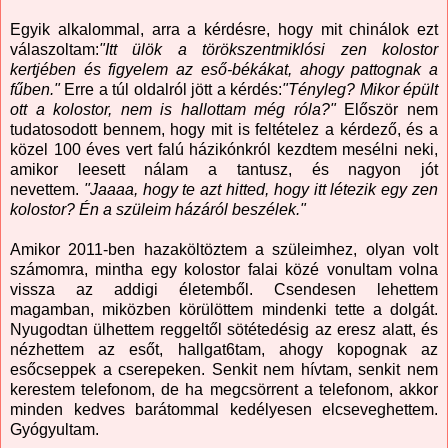
Egyik alkalommal, arra a kérdésre, hogy mit chinálok ezt
válaszoltam:
"Itt ülök a törökszentmiklósi zen kolostor
kertjében és figyelem az eső-békákat, ahogy pattognak a
fűben."
Erre a túl oldalról jött a kérdés:
"Tényleg? Mikor épült
ott a kolostor, nem is hallottam még róla?"
Először nem
tudatosodott bennem, hogy mit is feltételez a kérdező, és a
közel 100 éves vert falú házikónkról kezdtem mesélni neki,
amikor leesett nálam a tantusz, és nagyon jót
nevettem.
"Jaaaa, hogy te azt hitted, hogy itt létezik egy zen
kolostor? Én a szüleim házáról beszélek."
Amikor 2011-ben hazaköltöztem a szüleimhez, olyan volt
számomra, mintha egy kolostor falai közé vonultam volna
vissza az addigi életemből. Csendesen lehettem
magamban, miközben körülöttem mindenki tette a dolgát.
Nyugodtan ülhettem reggeltől sötétedésig az eresz alatt, és
nézhettem az esőt, hallgat6tam, ahogy kopognak az
esőcseppek a cserepeken. Senkit nem hívtam, senkit nem
kerestem telefonom, de ha megcsörrent a telefonom, akkor
minden kedves barátommal kedélyesen elcseveghettem.
Gyógyultam.