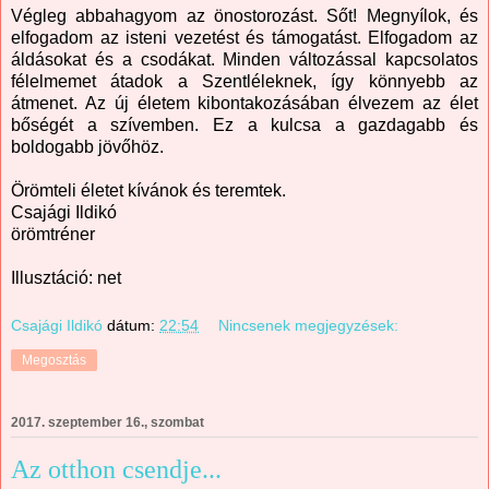
Végleg abbahagyom az önostorozást. Sőt! Megnyílok, és
elfogadom az isteni vezetést és támogatást. Elfogadom az
áldásokat és a csodákat. Minden változással kapcsolatos
félelmemet átadok a Szentléleknek, így könnyebb az
átmenet. Az új életem kibontakozásában élvezem az élet
bőségét a szívemben. Ez a kulcsa a gazdagabb és
boldogabb jövőhöz.
Örömteli életet kívánok és teremtek.
Csajági Ildikó
örömtréner
Illusztáció: net
Csajági Ildikó
dátum:
22:54
Nincsenek megjegyzések:
Megosztás
2017. szeptember 16., szombat
Az otthon csendje...