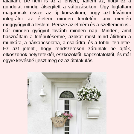
találtam. De nem is az a lényeg, hanem az, hogy ez a
gondolat mindig átsegített a változásokon. Úgy foglaltam
magamnak össze az új korszakom, hogy azt kívánom
integrálni az életem minden területén, ami mentén
meggyógyult a testem. Persze az elmém és a szellemem is -
bár minden gyógyul tovább minden nap. Minden, amit
használtam a felépülésemre, azokat most mind átír6om a
munkára, a párkapcsolatra, a családra, és a többi területre.
Ez azt jelenti, hogy rendszeresen zárulnak be ajtók,
elköszönök helyzetektől, eszközöktől, kapcsolatoktól, és már
egyre kevésbé ijeszt meg ez az átalakulás.