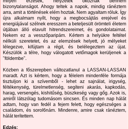
milyen érzések, helyzetek okoznak bennem
bizonytalanságot. Ahogy teltek a napok, mindig ránéztem
arra, amit a történések elém hoztak. Nem agyaltam róluk. Így
újra alkalmam nyílt, hogy a megbocsájtás erejével és
energiájával szélnek eresszem a beteljesült örömteli életem
útjában álló elavult hitrendszereimet, és gondolataimat.
Nekem ez a vesszőparipám. Kértem a helyükre feltétel
nélküli szeretetet, és az elemzések helyett, jó mélyeket
lélegezve, kifújtam a régit, és belélegeztem az újat.
Készülök a télre, hogy válogatott vetőmagok kerüljenek a
"földembe".
Közben a főszerepben változatlanul a LASSAN-LASSAN
maradt. Azt is kértem, hogy a félelem mindenféle formája
tisztuljon ki a szívemből - lehet az sajnálat, irigység,
féltékenység, türelmetlenség, segíteni akarás, kapkodás,
harag, versengés, kishitűség, büszkeség vagy gőg. Azok is,
amiről látszólag tudomásom sincsen. És minden nap hálát
adtam, hogy van fedél a fejem felett, hogy egészséges a
családom, és sorol6nám. Mindenre, amire csak ránéztem,
hálát terítettem.
Edzés: