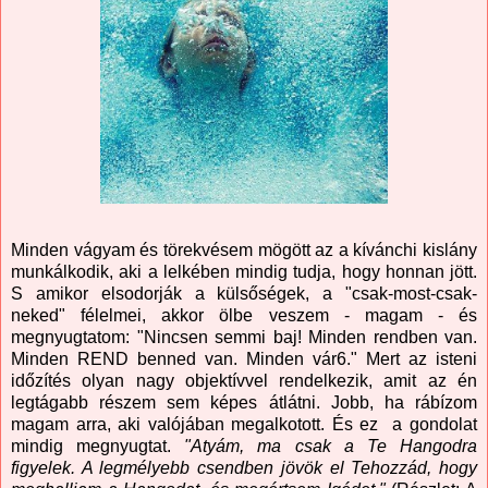
Minden vágyam és törekvésem mögött az a kívánchi kislány
munkálkodik, aki a lelkében mindig tudja, hogy honnan jött.
S amikor elsodorják a külsőségek, a "csak-most-csak-
neked" félelmei, akkor ölbe veszem - magam - és
megnyugtatom: "Nincsen semmi baj! Minden rendben van.
Minden REND benned van. Minden vár6." Mert az isteni
időzítés olyan nagy objektívvel rendelkezik, amit az én
legtágabb részem sem képes átlátni. Jobb, ha rábízom
magam arra, aki valójában megalkotott. És ez a gondolat
mindig megnyugtat.
"Atyám, ma csak a Te Hangodra
figyelek. A legmélyebb csendben jövök el Tehozzád, hogy