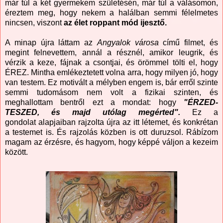
már túl a két gyermekem születésén, már túl a válásomon,
éreztem meg, hogy nekem a halálban semmi félelmetes
nincsen, viszont
az élet roppant mód ijesztő.
A minap újra láttam az
Angyalok városa
című filmet, és
megint felnevettem, annál a résznél, amikor leugrik, és
vérzik a keze, fájnak a csontjai, és örömmel tölti el, hogy
ÉREZ. Mintha emlékeztetett volna arra, hogy milyen jó, hogy
van testem. Ez motivált a mélyben engem is, bár erről szinte
semmi tudomásom nem volt a fizikai szinten, és
meghallottam bentről ezt a mondat: hogy
"ÉRZED-
TESZED, és majd utólag megérted".
Ez a
gondolat alapjaiban rajzolta újra az itt létemet, és konkrétan
a testemet is. És rajzolás közben is ott duruzsol. Rábízom
magam az érzésre, és hagyom, hogy képpé váljon a kezeim
között.