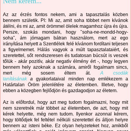
Nem kérem...
Az az érzés fontos nekem, ami a tapasztalás közben
bennem születik. Pl: Mi az, amit soha többet nem kívánok
átélni, és mi az, amit örömmel ölelek magamhoz újra és újra.
Persze, szokás mondani, hogy "soha-ne-mondd-hogy-
soha", ám jómagam bátran használom, mert az ego
irányítása helyett a Szentlélek felé kívánom fordítani teljesen
a figyelmemet. Hálás vagyok a múlt tapasztalataiért, és
szeretettel, sőt rendszeresen és tudatosan búcsút is veszek
tőlük - akár pozitív, akár negatív élmény ért -, hogy legyen
bennem hely azoknak a számára, amiről fogalmam sincs,
mert még sosem éltem át.
A csodák
tanításának
a
gyakorlataival
minden nap emlékezem a
Határtalan Öröm jelenlétére az életemben. Illetve, hogy
ebben a közegben fejlődjön és gazdagodjon az életem.
Az is előfordul, hogy azt meg tudom fogalmazni, hogy mit
nem szeretnék már többet az életemben, de azt, hogy mit
kérek helyette, még nem tudom. Ilyenkor azonnal kérem,
hogy töltődjek fel feltétel nélküli szeretettel és álljon helyre
bennem az isteni béke. Ez olyan helyzeteket hoz, amikből