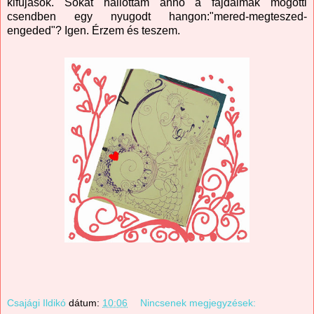
kifújások. Sokat hallottam anno a fájdalmak mögötti
csendben egy nyugodt hangon:"mered-megteszed-
engeded"? Igen. Érzem és teszem.
Csajági Ildikó
dátum:
10:06
Nincsenek megjegyzések: