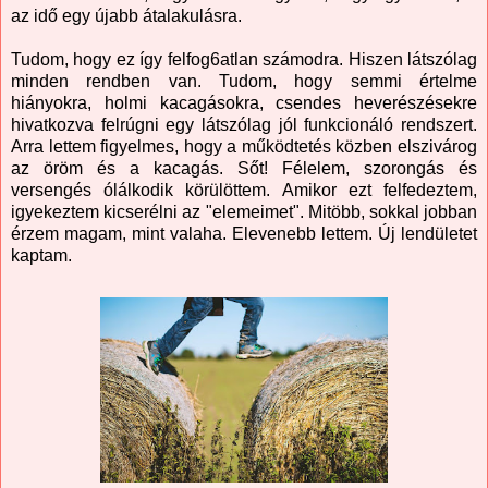
az idő egy újabb átalakulásra.
Tudom, hogy ez így felfog6atlan számodra. Hiszen látszólag
minden rendben van. Tudom, hogy semmi értelme
hiányokra, holmi kacagásokra, csendes heverészésekre
hivatkozva felrúgni egy látszólag jól funkcionáló rendszert.
Arra lettem figyelmes, hogy a működtetés közben elszivárog
az öröm és a kacagás. Sőt! Félelem, szorongás és
versengés ólálkodik körülöttem. Amikor ezt felfedeztem,
igyekeztem kicserélni az "elemeimet". Mitöbb, sokkal jobban
érzem magam, mint valaha. Elevenebb lettem. Új lendületet
kaptam.