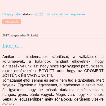
Csajági Ildikó
dátum:
20:27
Nincsenek megjegyzések:
Megosztás
2017. szeptember 5., kedd
Interjú...
Amikor a mindennapok szorításai, a vállalások, a
körülmények, a határidők mindent elkövetnek, hogy
elhitessék velünk, azt, hogy nincs egy nyugodt percünk sem,
akkor emlékezzünk EGYÜTT arra, hogy az ÖRÖMÉRT
JÖTTÜNK ÉS VAGYUNK ITT.
Jómagamat ettől semmi és senki nem tud eltántorítani. Mert
figyelek. Figyelem a légzésemet, a lépésemet, a szavaimat,
és igyexem, hogy ne mások riadalma emlékeztessen:
hangos, gyors, bántó vagyok. Mégis van, hogy kibillenek.
Sebaj! A leg1szerűbben mély sóhajokkal derűsebb vizekre
evezek.