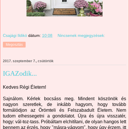
Csajági Ildikó
dátum:
10:08
Nincsenek megjegyzések:
Megosztás
2017. szeptember 7., csütörtök
IGAZodik...
Kedves Régi Életem!
Sajnálom. Kérlek bocsáss meg. Mindent köszönök és
nagyon szeretlek, de inkább hagyom, hogy tovább
formálódjon az Örömteli és Felszabadult Életem. Nem
tudom elhessegetni a gondolatot. Újra és újra visszatér,
hogy: vál-toz-tass. Próbáltam elchitítani, de olyan hangos lett
bennem az érzés, hogy "másra-vágyom", hogy úgy érzem, itt