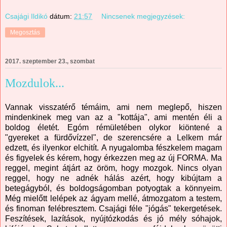
Csajági Ildikó
dátum:
21:57
Nincsenek megjegyzések:
Megosztás
2017. szeptember 23., szombat
Mozdulok...
Vannak visszatérő témáim, ami nem meglepő, hiszen
mindenkinek meg van az a "kottája", ami mentén éli a
boldog életét. Egóm rémületében olykor kiöntené a
"gyereket a fürdővízzel", de szerencsére a Lelkem már
edzett, és ilyenkor elchitít. A nyugalomba fészkelem magam
és figyelek és kérem, hogy érkezzen meg az új FORMA. Ma
reggel, megint átjárt az öröm, hogy mozgok. Nincs olyan
reggel, hogy ne adnék hálás azért, hogy kibújtam a
betegágyból, és boldogságomban potyogtak a könnyeim.
Még mielőtt lelépek az ágyam mellé, átmozgatom a testem,
és finoman felébresztem. Csajági féle "jógás" tekergetések.
Feszítések, lazítások, nyújtózkodás és jó mély sóhajok,