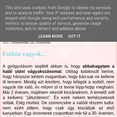
This site uses cookies from Google to deliver its services
Csajági Ildikó - ÖrömKépek
and to analyze traffic. Your IP address and user-agent are
shared with Google along with performance and security
metrics to ensure quality of service, generate usage
statistics, and to detect and address abuse.
▼
LEARN MORE
GOT IT
2017. szeptember 28., csütörtök
Eszköz vagyok...
A gyógyulásom segített abban is, hogy
abbahagytam a
halál utáni vágyakozásomat
. Utólag tudatosult benne,
hogy hányszor kértem magamban, hogy bárcsak ne kellene
itt lennem. Mindig azt éreztem, hogy kilógok a sorból, nem
vagyok ide való, és milyen jó is lenne hipp-hopp meghalni.
Már 2 évesen, majdnem sikerült kiszáradnom. A temető volt
a kedvenc "játszóterem". És ezek nekem természetesek
voltak. Elég morbid. De szerencsére a valódi részem tudta:
nem ezért jöttem, hogy csak úgy kiszálljak az első
kanyarban. Egy önismereti csoportban már túl a 30. évemen,