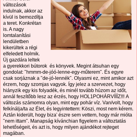
változások
indulnak, akkor az
kívül is bemozdítja
a teret. Konkrétan
is. A nagy
lomtalanítási
lendületben
kikerültek a régi
elfeledett holmik.
Új gazdára leltek
a gyerekkori bútorok és könyvek. Megint átsuhan egy
gondolat: "hmmm-de-jóó-lenne-egy-műterem". És egyre
csak sorjáznak a "de-jó-lennék". Olyasmi ez, mint amikor azt
érzem, hogy szomjas vagyok. Így jelez a szervezet, hogy
hiányzik egy kis folyadék, és minél tovább húzom az időt,
annál feszítőbb lesz az érzés, hogy HOL1POHÁRVÍÍÍZ!!!
A
változás számomra olyan, mint egy pohár víz. Van/volt, hogy
felkínálja/ta az Élet, és legyintettem: Köszi, most nem kérem.
Aztán kiderült, hogy biza' észre sem vettem, hogy már mióta
"nem ittam". Manapság kívánchian figyelem a változtatás
lehetőségeit, és azt is, hogy milyen ajándékot rejteget
magában.