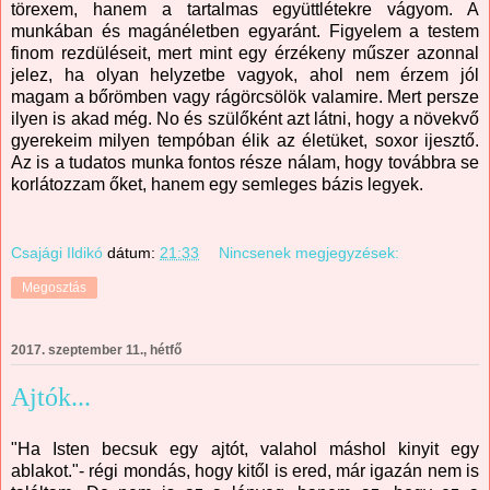
törexem, hanem a tartalmas együttlétekre vágyom. A
munkában és magánéletben egyaránt. Figyelem a testem
finom rezdüléseit, mert mint egy érzékeny műszer azonnal
jelez, ha olyan helyzetbe vagyok, ahol nem érzem jól
magam a bőrömben vagy rágörcsölök valamire. Mert persze
ilyen is akad még. No és szülőként azt látni, hogy a növekvő
gyerekeim milyen tempóban élik az életüket, soxor ijesztő.
Az is a tudatos munka fontos része nálam, hogy továbbra se
korlátozzam őket, hanem egy semleges bázis legyek.
Csajági Ildikó
dátum:
21:33
Nincsenek megjegyzések:
Megosztás
2017. szeptember 11., hétfő
Ajtók...
"Ha Isten becsuk egy ajtót, valahol máshol kinyit egy
ablakot."- régi mondás, hogy kitől is ered, már igazán nem is