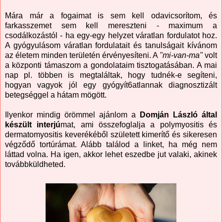
Mára már a fogaimat is sem kell odavicsorítom, és
farkasszemet sem kell mereszteni - maximum a
csodálkozástól - ha egy-egy helyzet váratlan fordulatot hoz.
A gyógyulásom váratlan fordulatait és tanulságait kívánom
az életem minden területén érvényesíteni. A
"mi-van-ma"
volt
a központi támaszom a gondolataim tisztogatásában. A mai
nap pl. többen is megtaláltak, hogy tudnék-e segíteni,
hogyan vagyok jól egy gyógyít6atlannak diagnosztizált
betegséggel a hátam mögött.
Ilyenkor mindig örömmel ajánlom a
Domján László által
készült interjú
mat, ami összefoglalja a polymyositis és
dermatomyositis keverékéből született kimerítő és sikeresen
végződő tortúrámat. Alább találod a linket, ha még nem
láttad volna. Ha igen, akkor lehet eszedbe jut valaki, akinek
továbbküldheted.