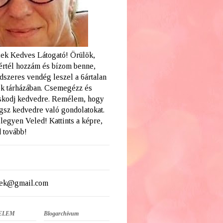
ek Kedves Látogató! Örülök,
értél hozzám és bízom benne,
dszeres vendég leszel a 6ártalan
k tárházában. Csemegézz és
skodj kedvedre. Remélem, hogy
ogsz kedvedre való gondolatokat.
legyen Veled! Kattints a képre,
 tovább!
ek@gmail.com
ELEM
Blogarchívum