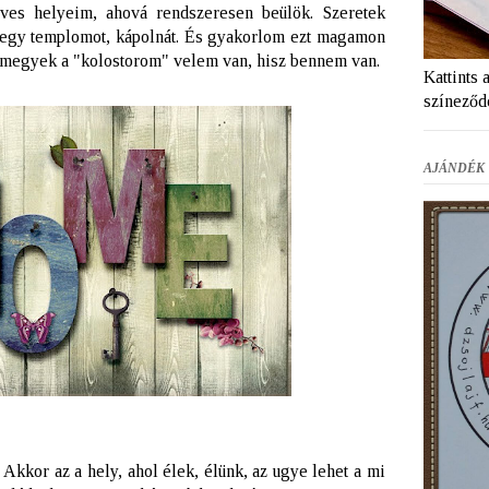
dves helyeim, ahová rendszeresen beülök. Szeretek
-egy templomot, kápolnát. És gyakorlom ezt magamon
 megyek a "kolostorom" velem van, hisz bennem van.
Kattints 
színeződ
AJÁNDÉK 
Akkor az a hely, ahol élek, élünk, az ugye lehet a mi