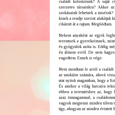
családi kolostorunk? A saját 
szerzetes társainkra? Akkor a
szokásaink lehetnek a miséink?
kinek a rendje szerint alakítjuk 
cikázott át a rajtam. Meg6ódtam.
Nekem anyaként az egyik leghő
teremtsek a gyerekeimnek, mint,
és gyógyulok azóta is. Eddig mé
én álmom erről. De nem hagyom,
engedtem. Ennek is vége.
Nem mondtam le arról a családi 
az unokáim számára, ahová vissz
utat nyitok magamban, hogy a fiz
És amikor a világ harcaira teki
ebben a teremtésben az, hogy 
azaz önmagammal, a családomma
vagyok megtenni minden tőlem te
úgy, ahogyan az minden érintett f