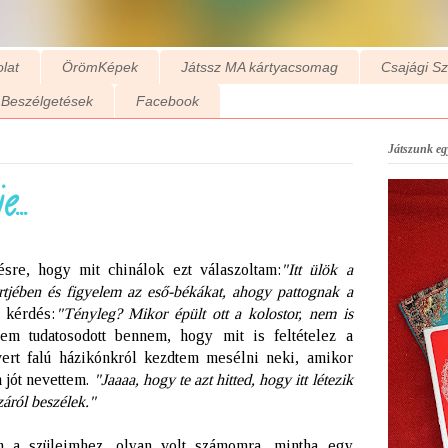
lat
ÖrömKépek
Játssz MA kártyacsomag
Csajági S
Beszélgetések
Facebook
Játszunk egy
...
sre, hogy mit chinálok ezt válaszoltam:
"Itt ülök a
rtjében és figyelem az eső-békákat, ahogy pattognak a
a kérdés:
"Tényleg? Mikor épült ott a kolostor, nem is
m tudatosodott bennem, hogy mit is feltételez a
ert falú házikónkról kezdtem mesélni neki, amikor
n jót nevettem.
"Jaaaa, hogy te azt hitted, hogy itt létezik
áról beszélek."
m a szüleimhez, olyan volt számomra, mintha egy