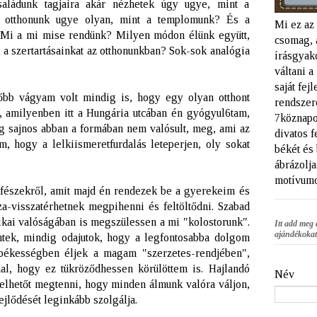
családunk tagjaira akár nézhetek úgy ugye, mint a
z otthonunk ugye olyan, mint a templomunk? És a
Mi ez az
 Mi a mi mise rendünk? Milyen módon élünk együtt,
csomag, 
ki a szertartásainkat az otthonunkban? Sok-sok analógia
írásgyako
váltani 
saját fej
bb vágyam volt mindig is, hogy egy olyan otthont
rendszere
 amilyenben itt a Hungária utcában én gyógyul6tam,
7köznapo
g sajnos abban a formában nem valósult, meg, ami az
divatos f
 hogy a lelkiismeretfurdalás leteperjen, oly sokat
békét és
ábrázolja
motívumo
fészekről, amit majd én rendezek be a gyerekeim és
a-visszatérhetnek megpihenni és feltöltődni. Szabad
ikai valóságában is megszülessen a mi "kolostorunk".
Itt add meg 
ajándékokat
ntek, mindig odajutok, hogy a legfontosabba dolgom
békességben éljek a magam "szerzetes-rendjében",
l, hogy ez tükröződhessen körülöttem is. Hajlandó
Név
lhetőt megtenni, hogy minden álmunk valóra váljon,
ejlődését leginkább szolgálja.