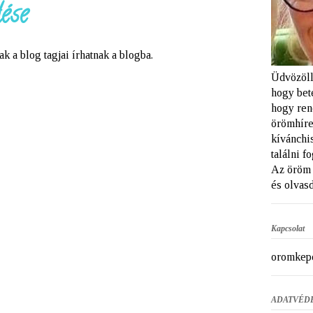
ése
a blog tagjai írhatnak a blogba.
Üdvözöll
hogy bet
hogy ren
örömhíre
kívánchi
találni f
Az öröm 
és olvasd
Kapcsolat
oromkep
ADATVÉD