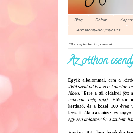
Blog
Rólam
Kapcso
Dermatomy-polymyositis
2017. szeptember 16., szombat
Az otthon csendje
Egyik alkalommal, arra a kérdé
törökszentmiklósi zen kolostor ke
fűben."
Erre a túl oldalról jött 
hallottam még róla?"
Először ne
kérdező, és a közel 100 éves v
leesett nálam a tantusz, és nagyo
egy zen kolostor? Én a szüleim ház
Amikor 2011-ben hazaköltözte