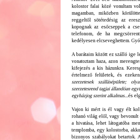
kolostor falai közé vonultam vo
magamban, miközben körülötte
reggeltől sötétedésig az eres
kopognak az esőcseppek a cse
telefonom, de ha megcsörren
kedélyesen elcseveghettem. Gyó
A barátaim között ez szálló ige l
vonatoztam haza, azon merengte
kifejezés a kis házunkra. Keres
értelmező felületek, és ezeken
szerzetesek szállásépülete; ol
szerzetesrend tagjai állandóan együt
egyházjog szerint alkalmas...
és el
Vajon ki mért is él vagy élt kol
rohanó világ elől, vagy bevonult 
a hivatása, lehet látogatóba m
templomba, egy kolostorba, akk
bizonyos szabályokat betartok. 