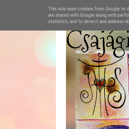
This site uses cookies from Google to de
are shared with Google along with perfo
statistics, and to detect and address a
Csajág