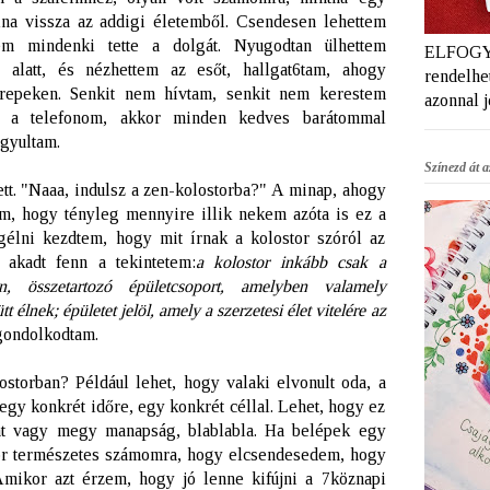
lna vissza az addigi életemből. Csendesen lehettem
m mindenki tette a dolgát. Nyugodtan ülhettem
ELFOGYT
z alatt, és nézhettem az esőt, hallgat6tam, ahogy
rendelhet
repeken. Senkit nem hívtam, senkit nem kerestem
azonnal 
t a telefonom, akkor minden kedves barátommal
gyultam.
Színezd át az
ett. "Naaa, indulsz a zen-kolostorba?" A minap, ahogy
m, hogy tényleg mennyire illik nekem azóta is ez a
gélni kezdtem, hogy mit írnak a kolostor szóról az
 akadt fenn a tekintetem:
a kolostor inkább csak a
yan, összetartozó épületcsoport, amelyben valamely
t élnek; épületet jelöl, amely a szerzetesi élet vitelére az
gondolkodtam.
ostorban? Például lehet, hogy valaki elvonult oda, a
egy konkrét időre, egy konkrét céllal. Lehet, hogy ez
ent vagy megy manapság, blablabla. Ha belépek egy
or természetes számomra, hogy elcsendesedem, hogy
Amikor azt érzem, hogy jó lenne kifújni a 7köznapi