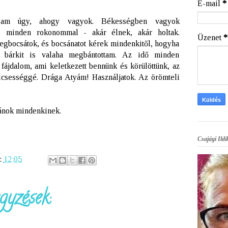
E-mail
*
gam úgy, ahogy vagyok. Békességben vagyok
 minden rokonommal - akár élnek, akár holtak.
Üzenet
*
gbocsátok, és bocsánatot kérek mindenkitől, hogyha
n bárkit is valaha megbántottam. Az idő minden
fájdalom, ami keletkezett bennünk és körülöttünk, az
lcsességgé. Drága Atyám! Használjatok. Az örömteli
vánok mindenkinek.
Csajági Ildi
:
12:05
gyzések: