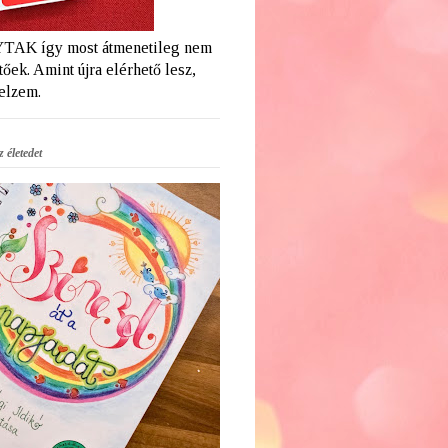
AK így most átmenetileg nem
őek. Amint újra elérhető lesz,
jelzem.
 életedet