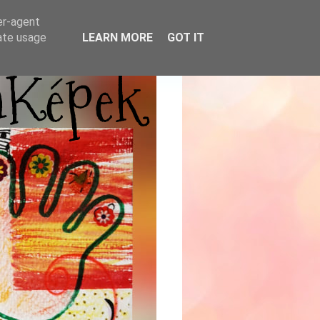
er-agent
rate usage
LEARN MORE
GOT IT
mKépek