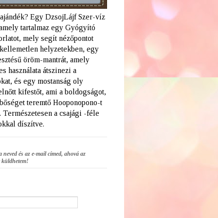
 ajándék? Egy DzsojLájf Szer-víz
amely tartalmaz egy Gyógyító
rlatot, mely segít nézőpontot
a kellemetlen helyzetekben, egy
lesztésű öröm-mantrát, amely
s használata átszinezi a
kat, és egy mostanság oly
elnőtt kifestőt, ami a boldogságot,
 bőséget teremtő Hooponopono-t
. Természetesen a csajági -féle
kkal díszítve.
a neved és az e-mail címed, ahová az
 küldhetem!