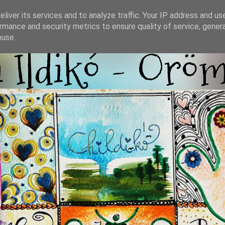
liver its services and to analyze traffic. Your IP address and us
rmance and security metrics to ensure quality of service, gene
buse.
i Ildikó - Örö