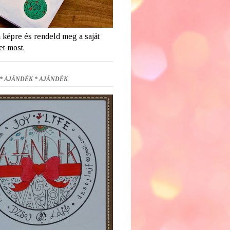
a képre és rendeld meg a saját
et most.
* AJÁNDÉK * AJÁNDÉK