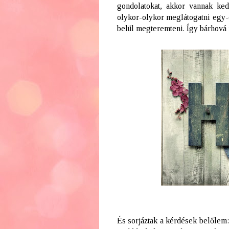
gondolatokat, akkor vannak ke
olykor-olykor meglátogatni egy
belül megteremteni. Így bárhová
És sorjáztak a kérdések belőlem: 