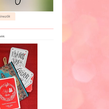
zínezők
ütt.