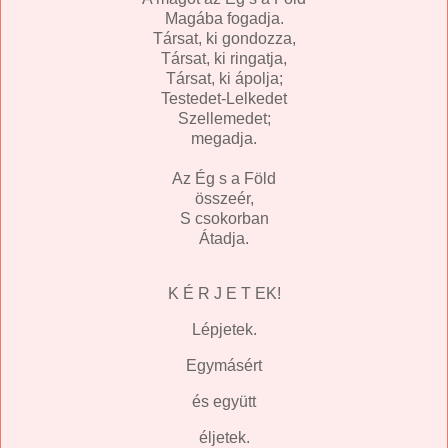
Magába fogadja.
Társat, ki gondozza,
Társat, ki ringatja,
Társat, ki ápolja;
Testedet-Lelkedet
Szellemedet;
megadja.
Az Ég s a Föld
összeér,
S csokorban
Átadja.
K É R J E T EK!
Lépjetek.
Egymásért
és együtt
éljetek.