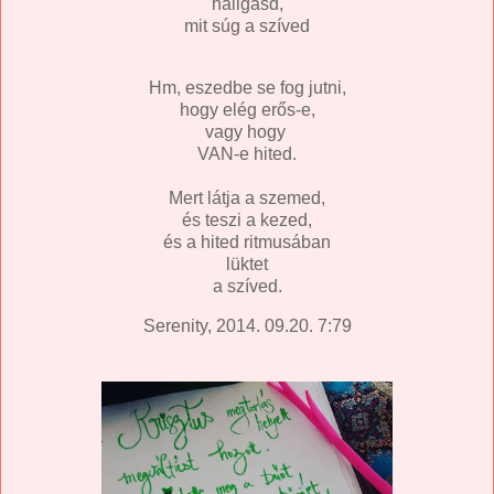
hallgasd,
mit súg a szíved
Hm, eszedbe se fog jutni,
hogy elég erős-e,
vagy hogy
VAN-e hited.
Mert látja a szemed,
és teszi a kezed,
és a hited ritmusában
lüktet
a szíved.
Serenity, 2014. 09.20. 7:79