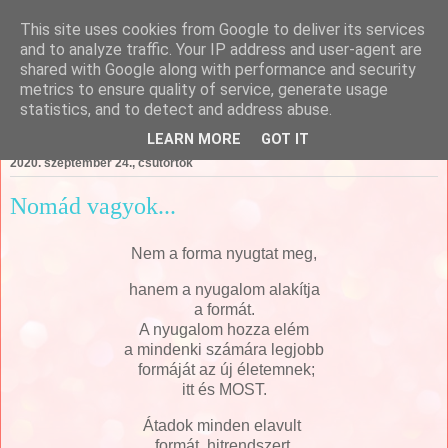
This site uses cookies from Google to deliver its services
Csajági Ildikó - ÖrömKépek
and to analyze traffic. Your IP address and user-agent are
shared with Google along with performance and security
metrics to ensure quality of service, generate usage
statistics, and to detect and address abuse.
▼
LEARN MORE
GOT IT
2020. szeptember 24., csütörtök
Nomád vagyok...
Nem a forma nyugtat meg,
hanem a nyugalom alakítja
a formát.
A nyugalom hozza elém
a mindenki számára legjobb
formáját az új életemnek;
itt és MOST.
Átadok minden elavult
formát, hitrendszert,