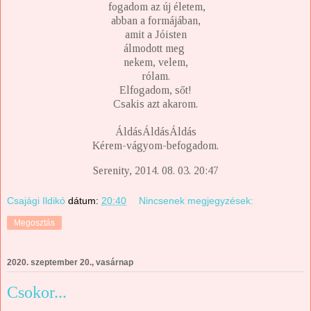
fogadom az új életem,
abban a formájában,
amit a Jóisten
álmodott meg
nekem, velem,
rólam.
Elfogadom, sőt!
Csakis azt akarom.
ÁldásÁldásÁldás
Kérem-vágyom-befogadom.
Serenity, 2014. 08. 03. 20:47
Csajági Ildikó
dátum:
20:40
Nincsenek megjegyzések:
Megosztás
2020. szeptember 20., vasárnap
Csokor...