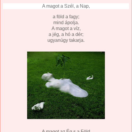
A magot a Szél, a Nap,
a föld a fagy;
mind ápolja.
A magot a víz,
a jég, a hó a dér;
ugyanúgy takarja.
A magot az Ég s a Föld