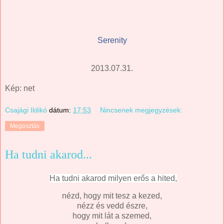
Serenity
2013.07.31.
Kép: net
Csajági Ildikó
dátum:
17:53
Nincsenek megjegyzések:
Megosztás
Ha tudni akarod...
Ha tudni akarod milyen erős a hited,
nézd, hogy mit tesz a kezed,
nézz és vedd észre,
hogy mit lát a szemed,