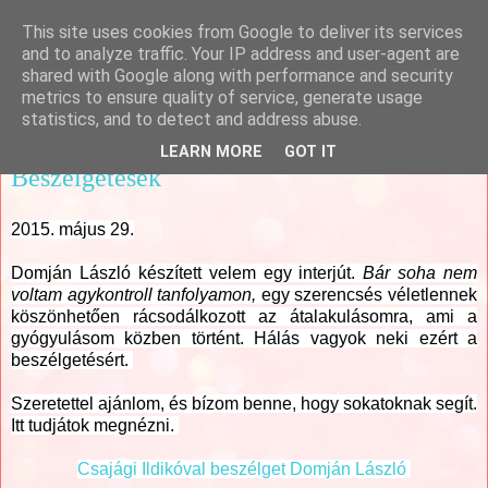
This site uses cookies from Google to deliver its services
Csajági Ildikó - ÖrömKépek
and to analyze traffic. Your IP address and user-agent are
shared with Google along with performance and security
metrics to ensure quality of service, generate usage
statistics, and to detect and address abuse.
▼
LEARN MORE
GOT IT
Beszélgetések
2015. május 29.
Domján László készített velem egy interjút.
Bár soha nem
voltam agykontroll tanfolyamon,
egy szerencsés véletlennek
köszönhetően rácsodálkozott az átalakulásomra, ami a
gyógyulásom közben történt. Hálás vagyok neki ezért a
beszélgetésért.
Szeretettel ajánlom, és bízom benne, hogy sokatoknak segít.
Itt tudjátok megnézni.
Csajági Ildikóval beszélget Domján László