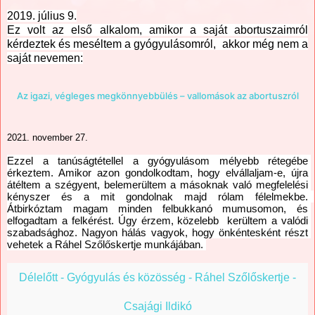
2019. július 9.
Ez volt az első alkalom, amikor a saját abortuszaimról
kérdeztek és meséltem a gyógyulásomról,
akkor még nem a
saját nevemen:
Az igazi, végleges megkönnyebbülés – vallomások az abortuszról
2021. november 27.
Ezzel a tanúságtétellel a gyógyulásom mélyebb rétegébe 
érkeztem. Amikor azon gondolkodtam, hogy elvállaljam-e, újra 
átéltem a szégyent, belemerültem a másoknak való megfelelési 
kényszer és a mit gondolnak majd rólam félelmekbe.  
Átbirkóztam magam minden felbukkanó mumusomon, és 
elfogadtam a felkérést. Úgy érzem, közelebb  kerültem a valódi 
szabadsághoz. Nagyon hálás vagyok, hogy önkéntesként részt 
vehetek a Ráhel Szőlőskertje munkájában. 
Délelőtt - Gyógyulás és közösség - Ráhel Szőlőskertje -
Csajági Ildikó