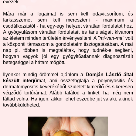
evezek.
Mára már a fogaimat is sem kell odavicsorítom, és
farkasszemet sem kell mereszteni - maximum a
csodálkozástól - ha egy-egy helyzet váratlan fordulatot hoz.
A gyógyulásom váratlan fordulatait és tanulságait kívánom
az életem minden területén érvényesíteni. A
"mi-van-ma"
volt
a központi támaszom a gondolataim tisztogatásában. A mai
nap pl. többen is megtaláltak, hogy tudnék-e segíteni,
hogyan vagyok jól egy gyógyít6atlannak diagnosztizált
betegséggel a hátam mögött.
Ilyenkor mindig örömmel ajánlom a
Domján László által
készült interjú
mat, ami összefoglalja a polymyositis és
dermatomyositis keverékéből született kimerítő és sikeresen
végződő tortúrámat. Alább találod a linket, ha még nem
láttad volna. Ha igen, akkor lehet eszedbe jut valaki, akinek
továbbküldheted.