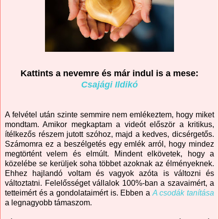
Kattints a nevemre és már indul is a mese:
Csajági Ildikó
A felvétel után szinte semmire nem emlékeztem, hogy miket
mondtam. Amikor megkaptam a videót először a kritikus,
ítélkezős részem jutott szóhoz, majd a kedves, dicsérgetős.
Számomra ez a beszélgetés egy emlék arról, hogy mindez
megtörtént velem és elmúlt. Mindent elkövetek, hogy a
közelébe se kerüljek soha többet azoknak az élményeknek.
Ehhez hajlandó voltam és vagyok azóta is változni és
változtatni. Felelősséget vállalok 100%-ban a szavaimért, a
tetteimért és a gondolataimért is. Ebben a
A csodák tanítása
a legnagyobb támaszom.