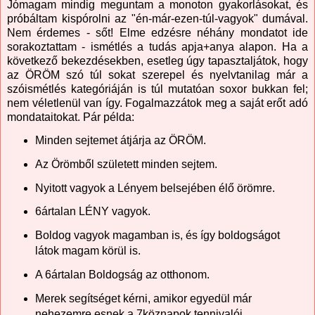
Jómagam mindig meguntam a monoton gyakorlásokat, és
próbáltam kispórolni az "én-már-ezen-túl-vagyok" dumával.
Nem érdemes - sőt! Elme edzésre néhány mondatot ide
sorakoztattam - ismétlés a tudás apja+anya alapon. Ha a
következő bekezdésekben, esetleg úgy tapasztaljátok, hogy
az ÖRÖM szó túl sokat szerepel és nyelvtanilag már a
szóismétlés kategóriáján is túl mutatóan soxor bukkan fel;
nem véletlenül van így. Fogalmazzátok meg a saját erőt adó
mondataitokat. Pár példa:
Minden sejtemet átjárja az ÖRÖM.
Az Örömből született minden sejtem.
Nyitott vagyok a Lényem belsejében élő örömre.
6ártalan LÉNY vagyok.
Boldog vagyok magamban is, és így boldogságot
látok magam körül is.
A 6ártalan Boldogság az otthonom.
Merek segítséget kérni, amikor egyedül már
nehezemre esnek a 7köznapok tennivalói.