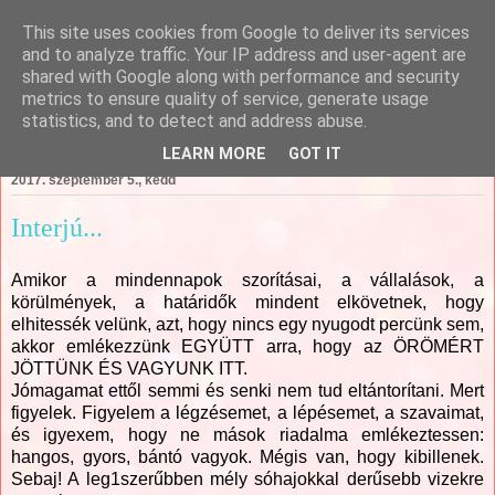
This site uses cookies from Google to deliver its services
Csajági Ildikó - ÖrömKépek
and to analyze traffic. Your IP address and user-agent are
shared with Google along with performance and security
metrics to ensure quality of service, generate usage
statistics, and to detect and address abuse.
▼
LEARN MORE
GOT IT
2017. szeptember 5., kedd
Interjú...
Amikor a mindennapok szorításai, a vállalások, a
körülmények, a határidők mindent elkövetnek, hogy
elhitessék velünk, azt, hogy nincs egy nyugodt percünk sem,
akkor emlékezzünk EGYÜTT arra, hogy az ÖRÖMÉRT
JÖTTÜNK ÉS VAGYUNK ITT.
Jómagamat ettől semmi és senki nem tud eltántorítani. Mert
figyelek. Figyelem a légzésemet, a lépésemet, a szavaimat,
és igyexem, hogy ne mások riadalma emlékeztessen:
hangos, gyors, bántó vagyok. Mégis van, hogy kibillenek.
Sebaj! A leg1szerűbben mély sóhajokkal derűsebb vizekre