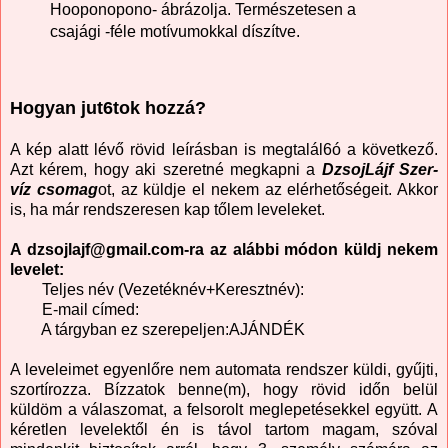
Hooponopono- ábrázolja. Természetesen a
csajági -féle motívumokkal díszítve.
Hogyan jut6tok hozzá?
A kép alatt lévő rövid leírásban is megtalál6ó a következő.
Azt kérem, hogy aki szeretné megkapni a
DzsojLájf Szer-
víz csomag
ot, az küldje el nekem az elérhetőségeit. Akkor
is, ha már rendszeresen kap tőlem leveleket.
A dzsojlajf@gmail.com-ra az alábbi módon küldj nekem
levelet:
Teljes név (Vezetéknév+Keresztnév):
E-mail címed:
A tárgyban ez szerepeljen:AJÁNDÉK
A leveleimet egyenlőre nem automata rendszer küldi, gyűjti,
szortírozza. Bízzatok benne(m), hogy rövid időn belül
küldöm a válaszomat, a felsorolt meglepetésekkel együtt. A
kéretlen levelektől én is távol tartom magam, szóval