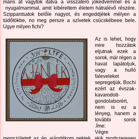
máris át vagytok itatva a visszatérő jókedvemmel és a
nyugalmammal, amit kibéreltem életem hátralévő részére.
Szippantsatok belőle nagyot, és engeddjétek mélyen a
tüdőtökbe, no meg persze a szívetek csücskébeee bele.
Ugye milyen fichi?
Az is lehet, hogy
mire hozzátok
eljutnak ezek a
sorok, már régen a
havat lapátoljuk,
vagy a hulló
faleveleket
sepregetjük. Bochi
ezért az évszak-
kavarodott-
gondolatsorért,
nem is ez a
lényeg, hanem a
további sorok
.Íme:
Végre
megszületett az én ajándékom nektek, akik rendszeresen