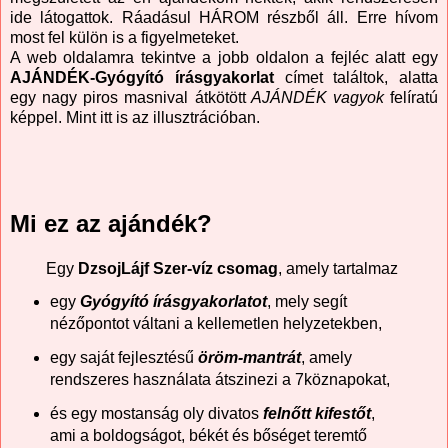
ide látogattok. Ráadásul HÁROM részből áll. Erre hívom
most fel külön is a figyelmeteket.
A web oldalamra tekintve a jobb oldalon a fejléc alatt egy
AJÁNDÉK-Gyógyító írásgyakorlat
címet találtok, alatta
egy nagy piros masnival átkötött
AJÁNDÉK vagyok
felíratú
képpel. Mint itt is az illusztrációban.
Mi ez az ajándék?
Egy
DzsojLájf Szer-víz csomag
, amely tartalmaz
egy
Gyógyító írásgyakorlatot
, mely segít
nézőpontot váltani a kellemetlen helyzetekben,
egy saját fejlesztésű
öröm-mantrát
, amely
rendszeres használata átszinezi a 7köznapokat,
és egy mostanság oly divatos
felnőtt kifestőt
,
ami a boldogságot, békét és bőséget teremtő