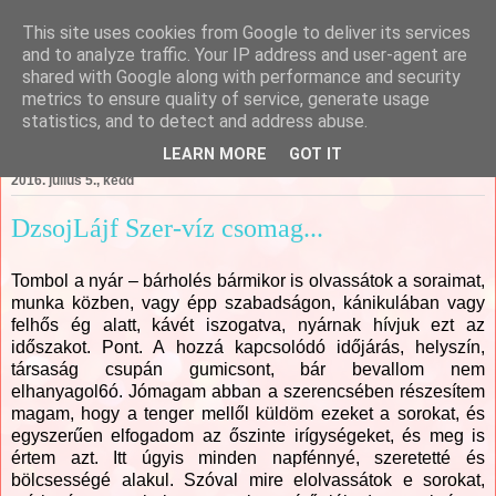
This site uses cookies from Google to deliver its services
Csajági Ildikó - ÖrömKépek
and to analyze traffic. Your IP address and user-agent are
shared with Google along with performance and security
metrics to ensure quality of service, generate usage
statistics, and to detect and address abuse.
▼
LEARN MORE
GOT IT
2016. július 5., kedd
DzsojLájf Szer-víz csomag...
Tombol a nyár – bárholés bármikor is olvassátok a soraimat,
munka közben, vagy épp szabadságon, kánikulában vagy
felhős ég alatt, kávét iszogatva, nyárnak hívjuk ezt az
időszakot. Pont. A hozzá kapcsolódó időjárás, helyszín,
társaság csupán gumicsont, bár bevallom nem
elhanyagol6ó. Jómagam abban a szerencsében részesítem
magam, hogy a tenger mellől küldöm ezeket a sorokat, és
egyszerűen elfogadom az őszinte irígységeket, és meg is
értem azt. Itt úgyis minden napfénnyé, szeretetté és
bölcsességé alakul. Szóval mire elolvassátok e sorokat,