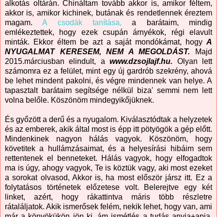
alkotás oltárán. Chináltam tovább akkor is, amikor féltem,
akkor is, amikor kichinek, butának és rendetlennek éreztem
magam.
A csodák tanítása,
a barátaim, mindig
emlékeztettek, hogy ezek csupán árnyékok, régi elavult
minták. Ekkor éltem be azt a saját mondókámat, hogy
A
NYUGALMAT KERESEM, NEM A MEGOLDÁST.
Majd
2015.márciusban elindult, a
www.dzsojlajf.hu.
Olyan lett
számomra ez a felület, mint egy új gardrób szekrény, ahová
be lehet mindent pakolni, és végre mindennek van helye. A
tapasztalt barátaim segítsége nélkül biza' semmi nem lett
volna belőle. Köszönöm mindegyikőjüknek.
És győzött a derű és a nyugalom. Kiválasztódtak a helyzetek
és az emberek, akik által most is épp itt pötyögök a gép előtt.
Mindenkinek nagyon hálás vagyok. Köszönöm, hogy
követitek a hullámzásaimat, és a helyesírási hibáim sem
rettentenek el benneteket. Hálás vagyok, hogy elfogadtok
ma is úgy, ahogy vagyok, Te is köztük vagy, aki most ezeket
a sorokat olvasod, Akkor is, ha most először jársz itt. Ez a
folytatásos történetek előzetese volt. Belerejtve egy két
linket, azért, hogy rákattintva máris több részletre
rátaláljatok. Akik ismerősek felém, nekik lehet, hogy van, ami
már a könyökükön jön ki, ám ismétlés a tudás anyja+apja,