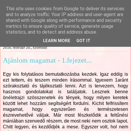
This site uses cookies from Google to deliver its services
Csajági Ildikó - ÖrömKépek
and to analyze traffic. Your IP address and user-agent are
shared with Google along with performance and security
metrics to ensure quality of service, generate usage
statistics, and to detect and address abuse.
▼
LEARN MORE
GOT IT
2016. február 20., szombat
Ajánlom magamat - 1.fejezet...
Egy kis folytatásos bemutatkozásba kezdek. Igaz eddig is
ezt tettem, és teszem minden írásommal. Igyexem 1aránt
szórakoztató és tájékoztató lenni. Azt is tervezem, hogy
hasznos gondolatokat is találjatok. Lesznek benne
önéletrajzi szösszenetek és tények, hogy milyen keretek
között lehet hozzám segítségért fordulni. Kichit felfrissítem
magamat, hogy egyszerűen és természetesen
észrevehetővé váljak. Már most fészkelődik a feltűnési
mániában szenvedő részem, de most neki nem osztok lapot.
Chitt legyen, és kezdődjék a mese. Egyszer volt, hol nem