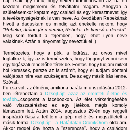
baj, csak úgy tűnik, hogy nekem komfortosabb az, ha én
kezdem megismerni és felvállalni magam. Ahogyan a
születésemkor kaptam egy családi és egy keresztnevet, így
a tevékenységeknek is van neve. Az óvodában Rebekának
hívott a daduskám és mindig azt énekelte nekem, hogy
"Rebeka, dróton jár a dereka, Rebeka, de karcsú a dereka".
Meg sem fordult a fejemben, hogy lehet ilyen neve
valakinek. Aztán a lányomat így neveztük el :)
Természetes, hogy a pék, a fodrász, az orvos mivel
foglalkozik, így az is természetes, hogy függönyt venni sem
egy fogászati rendelőbe térek be. Fontos, hogy tudjam mit/kit
hol keressek, persze az is számít, hogy el tudjam dönteni
valójában mire van szükségem. De az egy másik írás lenne.
Szóval...
Furcsa volt az élmény, amikor a barátaim unszolására 2012-
ben létrehoztam a
DzsojLájf, azaz az örömteli életbe és
tovább.
..csoportot a facebookon. Az élet vérkeringésébe
való visszatéréshez ez egy játékos, mégis komoly
támaszom lett. Aztán 2014. augusztus 29-én egy reggeli
inspiráció 6ására leültem a gép mellé és megszületett a
másik forma:
DzsojLájf - a Határtalan ÖrömkÖröm
oldalam.
Akkor reggel úgy hozta a "szerencse", hogy a családom