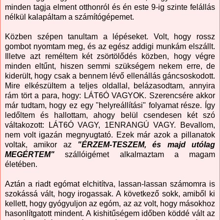
minden tagja elment otthonról és én este 9-ig szinte felállás
nélkül kalapáltam a számítógépemet.
Közben szépen tanultam a lépéseket. Volt, hogy rossz
gombot nyomtam meg, és az egész addigi munkám elszállt.
Illetve azt reméltem két zsörtölődés közben, hogy végre
minden eltűnt, hiszen semmi szükségem nekem erre, de
kiderült, hogy csak a bennem lévő ellenállás gáncsoskodott.
Mire elkészültem a teljes oldallal, belázasodtam, annyira
rám tört a para, hogy: LÁT6Ó VAGYOK. Szerencsére akkor
már tudtam, hogy ez egy "helyreállítási" folyamat része. Így
ledőltem és hallottam, ahogy belül csendesen két szó
váltakozott: LÁT6Ó VAGY, 1ENRANGÚ VAGY. Bevallom,
nem volt igazán megnyugtató. Ezek már azok a pillanatok
voltak, amikor az
"ÉRZEM-TESZEM, és majd utólag
MEGÉRTEM"
szállóigémet alkalmaztam a magam
életében.
Aztán a riadt egómat elchitítva, lassan-lassan számomra is
szokássá vált, hogy irogassak. A következő sokk, amiből ki
kellett, hogy gyógyuljon az egóm, az az volt, hogy másokhoz
hasonlítgatott mindent. A kishitűségem időben köddé vált az