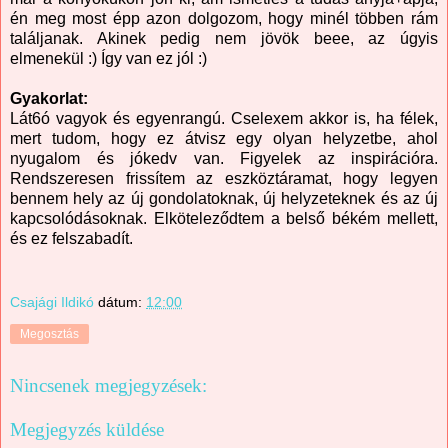
én meg most épp azon dolgozom, hogy minél többen rám
találjanak. Akinek pedig nem jövök beee, az úgyis
elmenekül :) Így van ez jól :)
Gyakorlat:
Lát6ó vagyok és egyenrangú. Cselexem akkor is, ha félek,
mert tudom, hogy ez átvisz egy olyan helyzetbe, ahol
nyugalom és jókedv van. Figyelek az inspirációra.
Rendszeresen frissítem az eszköztáramat, hogy legyen
bennem hely az új gondolatoknak, új helyzeteknek és az új
kapcsolódásoknak. Elköteleződtem a belső békém mellett,
és ez felszabadít.
Csajági Ildikó
dátum:
12:00
Megosztás
Nincsenek megjegyzések:
Megjegyzés küldése