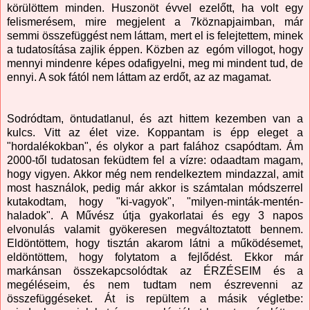
körülöttem minden. Huszonöt évvel ezelőtt, ha volt egy
felismerésem, mire megjelent a 7köznapjaimban, már
semmi összefüggést nem láttam, mert el is felejtettem, minek
a tudatosítása zajlik éppen. Közben az egóm villogot, hogy
mennyi mindenre képes odafigyelni, meg mi mindent tud, de
ennyi. A sok fától nem láttam az erdőt, az az magamat.
Sodródtam, öntudatlanul, és azt hittem kezemben van a
kulcs. Vitt az élet vize. Koppantam is épp eleget a
"hordalékokban", és olykor a part falához csapódtam. Ám
2000-től tudatosan feküdtem fel a vízre: odaadtam magam,
hogy vigyen. Akkor még nem rendelkeztem mindazzal, amit
most használok, pedig már akkor is számtalan módszerrel
kutakodtam, hogy "ki-vagyok", "milyen-minták-mentén-
haladok". A Művész útja gyakorlatai és egy 3 napos
elvonulás valamit gyökeresen megváltoztatott bennem.
Eldöntöttem, hogy tisztán akarom látni a működésemet,
eldöntöttem, hogy folytatom a fejlődést. Ekkor már
markánsan összekapcsolódtak az ÉRZÉSEIM és a
megéléseim, és nem tudtam nem észrevenni az
összefüggéseket. Át is repültem a másik végletbe: