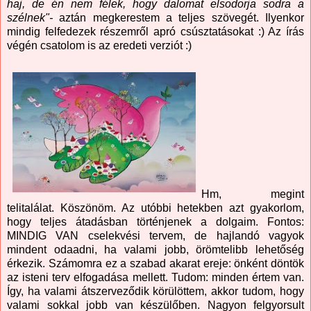
haj, de én nem félek, hogy dalomat elsodorja sodra a
szélnek"-
aztán megkerestem a teljes szövegét. Ilyenkor
mindig felfedezek részemről apró csúsztatásokat :) Az írás
végén csatolom is az eredeti verziót :)
Hm, megint
telitalálat. Köszönöm. Az utóbbi hetekben azt gyakorlom,
hogy teljes átadásban történjenek a dolgaim. Fontos:
MINDIG VAN cselekvési tervem, de hajlandó vagyok
mindent odaadni, ha valami jobb, örömtelibb lehetőség
érkezik. Számomra ez a szabad akarat ereje: önként döntök
az isteni terv elfogadása mellett. Tudom: minden értem van.
Így, ha valami átszerveződik körülöttem, akkor tudom, hogy
valami sokkal jobb van készülőben. Nagyon felgyorsult