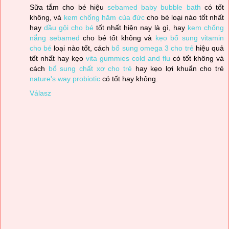
Sữa tắm cho bé hiệu
sebamed baby bubble bath
có tốt
không, và
kem chống hăm của đức
cho bé loại nào tốt nhất
hay
dầu gội cho bé
tốt nhất hiện nay là gì, hay
kem chống
nắng sebamed
cho bé tốt không và
kẹo bổ sung vitamin
cho bé
loại nào tốt, cách
bổ sung omega 3 cho trẻ
hiệu quả
tốt nhất hay kẹo
vita gummies cold and flu
có tốt không và
cách
bổ sung chất xơ cho trẻ
hay kẹo lợi khuẩn cho trẻ
nature's way probiotic
có tốt hay không.
Válasz