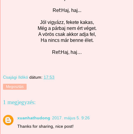
Ref:Haj, haj...
Jól vigyázz, fekete kakas,
Még a párbaj nem ért véget.
A vörös csak akkor adja fel,
Ha nincs már benne élet.
Ref:Haj, haj…
Csajági Ildikó
dátum:
17:53
Megosztás
1 megjegyzés:
xuanhathudong
2017. május 5. 9:26
Thanks for sharing, nice post!