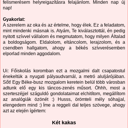
felismerésem helyreigazításra felajánlom. Minden nap új
nap!
Gyakorlat:
A szerelem az oka és az értelme, hogy élek. Ez a feladatom,
mint mindenki másnak is. Atyám, Te kiválasztottál, én pedig
nyitott szívvel vállalom és megmutatom, hogy milyen Általad
a boldogságom. Eldalolom, eltáncolom, lerajzolom, és a
csendben hallgatom, ahogy a békés szívverésemben
elporlad minden aggodalom.
Ui: Főiskolás koromban ezt a mozgalmi dalt csapatostul
énekeltük a nyugati pályaudvarnál, a metró aluljárójában.
Sőt! Egy Béke-busz mozgalom keretein belül több városban
adtunk elő egy kis táncos-zenés műsort. Óhhh, most a
szerteszéjjel száguldó gondolataimat elchitítom, megállítom
az analógiák özönét :) Husss, örömteli mély sóhajjal,
elengedem mind :) Íme a reggeli dal teljes szövege, ahogy
azt az elején ígértem:
Két kakas