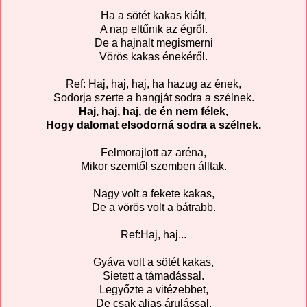
Ha a sötét kakas kiált,
A nap eltűnik az égről.
De a hajnalt megismerni
Vörös kakas énekéről.
Ref: Haj, haj, haj, ha hazug az ének,
Sodorja szerte a hangját sodra a szélnek.
Haj, haj, haj, de én nem félek,
Hogy dalomat elsodorná sodra a szélnek.
Felmorajlott az aréna,
Mikor szemtől szemben álltak.
Nagy volt a fekete kakas,
De a vörös volt a bátrabb.
Ref:Haj, haj...
Gyáva volt a sötét kakas,
Sietett a támadással.
Legyőzte a vitézebbet,
De csak aljas árulással.