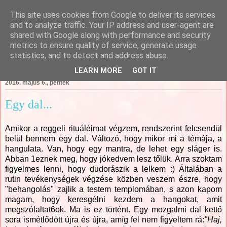
This site uses cookies from Google to deliver its services
Csajági Ildikó - ÖrömKépek
and to analyze traffic. Your IP address and user-agent are
shared with Google along with performance and security
metrics to ensure quality of service, generate usage
statistics, and to detect and address abuse.
▼
LEARN MORE
GOT IT
2016. május 6., péntek
Egy dal...
Amikor a reggeli rituáléimat végzem, rendszerint felcsendül
belül bennem egy dal. Változó, hogy mikor mi a témája, a
hangulata. Van, hogy egy mantra, de lehet egy sláger is.
Abban 1eznek meg, hogy jókedvem lesz tőlük. Arra szoktam
figyelmes lenni, hogy dudorászik a lelkem :) Általában a
rutin tevékenységek végzése közben veszem észre, hogy
"behangolás" zajlik a testem templomában, s azon kapom
magam, hogy keresgélni kezdem a hangokat, amit
megszólaltat6ok. Ma is ez történt. Egy mozgalmi dal kettő
sora ismétlődött újra és újra, amíg fel nem figyeltem rá:
"Haj,