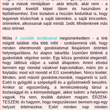
már a mások mintájában - akár tetszik, akár nem - a
magamból kivetült képet látom és használom a
fejlődésemhez. Erre biztatom a hozzám fordulókat is, hogy
legyenek kívánchiak a saját ütemükre, a saját kincseikre,
örömeikre, alkossanak saját mintát. 1edit. Mindenkinek más
okoz örömet.
Mióta
A csodák tanításával
megismerkedtem - a link
mögött találtok róla több infót - szokásommá vált, hogy
minden ellentmondó gondolatomat felajánlom örömteli
helyreigazításra. Az alapos takarítás 1szerűen történik a
gyakorlatok végzése során. Egy kósza gondolat elegendő,
hogy lát6óvá váljon a valódi állapotom. Amint elindul
bennem egy mondat valakivel kapcsolatban, máris jön a
folytatás: most ezt mondd el E/1 személyben. Nincs kivétel.
Minden, amit másról gondolok,mondok, magamról is szól.
Ezért is gyógyító a szépségről és a győzelmekről beszélni.
Amikor az egyszerűség, a természetesség társul a
tisztasággal és a könnyedséggel, akkor tudom: a helyemen
vagyok. Ha nem, tovább dalolom magam. ÉRZEM-
TESZEM, és hagyom, hogy megszülessen bennem egy-egy
helyzet értelmezése. Ezért minden nap minden