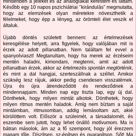
mindenben a jeleket és az analógiákat kerestem és láttam.
Később egy 10 napos pszichiátriai "kirándulás" megmutatta,
hogy az elemzések olyan méretekre növeszthetik a
félelmeket, hogy épp a lényeg, az örömteli élet veszik el
általuk.
Újabb döntés született bennem: az értelmezések
keresgélése helyett, arra figyelek, hogy valójában mit is
érzek az adott pillanatban. Nem találtam fel evvel a
spanyolviaszt! Megtanultam, hogy ha merek az érzéseim
mentén haladni, kimondani, megtenni, amit az adott
pillanatban érzek, akkor az értelmezés
spontán megtörténik
,
és mint a dal hangjai, szerteszállnak a széllel. Amikor
szükség lesz rájuk, akkor pedig csendesen visszatérnek.
Újra és újra átrendeződött és rendeződnek a
mindennapjaim. Minden nap egy tiszta lap, egy új dal.
Dönthetek, hogy milyen mintát alkotok. Dönthetek, hogy
milyen ritmus mentén haladok. Amíg nem bíztam a saját
mintáimban, ritmusomban, addig lemásoltam azt, akié
körülöttem volt. Először a szüleimét, a társadalomét, és
eszembe sem jutott, hogy lehet önálló motívumom. Ma is
bátran másolok, ám az a fő szempont, hogy jól érezzem
magam tőle. Díszítsen, sz-építsen és gyarapítson. Sőt! Ma