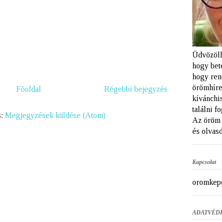
Üdvözöll
hogy bet
hogy ren
örömhíre
Főoldal
Régebbi bejegyzés
kívánchi
találni f
s:
Megjegyzések küldése (Atom)
Az öröm 
és olvasd
Kapcsolat
oromkep
ADATVÉD