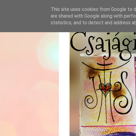
This site uses cookies from Google to de
are shared with Google along with perfo
statistics, and to detect and address a
Csajág