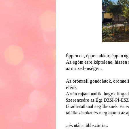
Éppen ott, éppen akkor, éppen úg
Az egóm erre képtelene, hiszen n
az ön-zetlenségem.
Az örömteli gondolatok, örömteli
elénk.
Aztán rajtam múlik, hogy elfo
Szerencsére az Égi DZSÍ-PÍ-ESZ 
fáradhatatlanul segítkeznek. És
találkozásokat és megkapom az a
...és utána többször is...