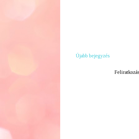
Újabb bejegyzés
Feliratkozá