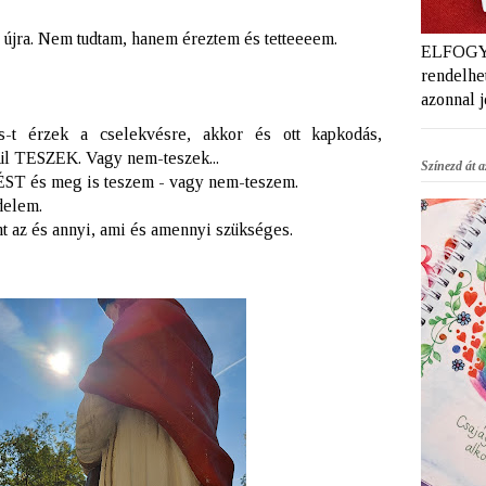
s újra. Nem tudtam, hanem éreztem és tetteeeem.
ELFOGYT
rendelhet
azonnal 
s-t érzek a cselekvésre, akkor és ott kapkodás,
ül TESZEK. Vagy nem-teszek...
Színezd át az
T és meg is teszem - vagy nem-teszem.
edelem.
nt az és annyi, ami és amennyi szükséges.