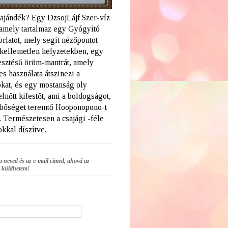
 ajándék? Egy DzsojLájf Szer-víz
amely tartalmaz egy Gyógyító
rlatot, mely segít nézőpontot
a kellemetlen helyzetekben, egy
lesztésű öröm-mantrát, amely
s használata átszinezi a
kat, és egy mostanság oly
elnőtt kifestőt, ami a boldogságot,
 bőséget teremtő Hooponopono-t
. Természetesen a csajági -féle
kkal díszítve.
a neved és az e-mail címed, ahová az
 küldhetem!