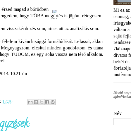
ól érzed magad a bőrödben
Mi ez az
 engedem, hogy TÖBB megértés is jöjjön...rétegesen.
csomag, 
írásgyako
em visszakérdezés sem, nincs ott az analizálás sem.
váltani 
saját fej
 félelem kívánchisággá formálódását. Lelassít, akkor
rendszere
t! Megnyugszom, elcsitul minden gondolatom, és utána
7köznapo
, hogy TUDOM, ez egy soha vissza nem térő alkalom.
divatos f
l...
békét és
ábrázolja
 2014. 10.21-én
motívumo
Itt add meg 
ajándékokat
:
12:30
Név
gyzések: