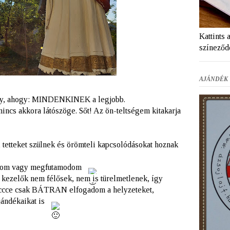
Kattints 
színeződ
AJÁNDÉK 
y, ahogy:
MINDENKINEK a legjobb.
incs akkora látószöge. Sőt! Az ön-teltségem kitakarja
 tetteket szülnek és örömteli kapcsolódásokat hoznak
gadom vagy megfutamodom
kezelők nem félősek, nem is türelmetlenek, így
 eccce csak BÁTRAN elfogadom a helyzeteket,
jándékaikat is