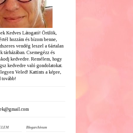
ek Kedves Látogató! Örülök,
értél hozzám és bízom benne,
dszeres vendég leszel a 6ártalan
k tárházában. Csemegézz és
skodj kedvedre. Remélem, hogy
ogsz kedvedre való gondolatokat.
legyen Veled! Kattints a képre,
 tovább!
ek@gmail.com
ELEM
Blogarchívum