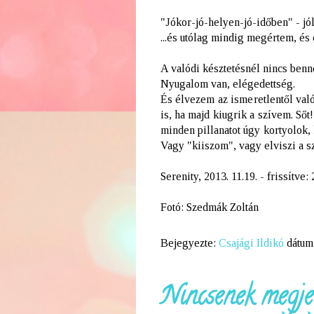
"Jókor-jó-helyen-jó-időben" - j
...és utólag mindig megértem, és
A valódi késztetésnél nincs benn
Nyugalom van, elégedettség.
És élvezem az ismeretlentől való
is, ha majd kiugrik a szívem. Ső
minden pillanatot úgy kortyolok
Vagy "kiiszom", vagy elviszi a szé
Serenity, 2013. 11.19. -
frissítve:
Fotó: Szedmák Zoltán
Bejegyezte:
Csajági Ildikó
dátum
Nincsenek megje