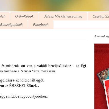
lat
ÖrömKépek
Játssz MA kártyacsomag
Csajági S
Beszélgetések
Facebook
Játszunk egy
és mindenki ott van a valódi beteljesüléshez - az Égi
ak közbeee a "szuper" értelmezéseim.
goldásra-kondicionált egót.
ttem az ÉRZÉKELÉSnek...
éppen időben...pooontjóóókor...