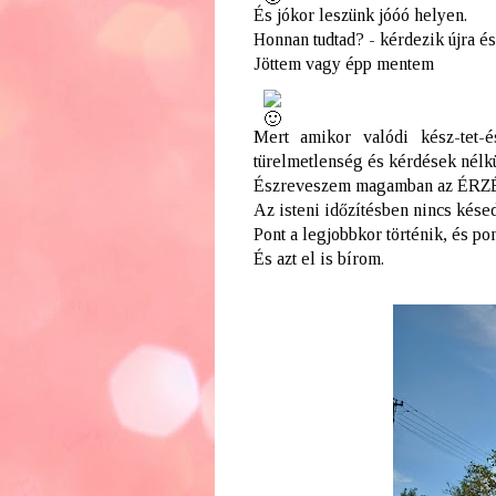
És jókor leszünk jóóó helyen.
Honnan tudtad? - kérdezik újra é
Jöttem vagy épp mentem
Mert amikor valódi kész-tet-é
türelmetlenség és kérdések nélk
Észreveszem magamban az ÉRZÉS
Az isteni időzítésben nincs kés
Pont a legjobbkor történik, és po
És azt el is bírom.