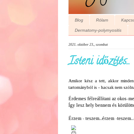
Blog
Rólam
Kapcso
Dermatomy-polymyositis
2021. október 23., szombat
Isteni időzítés...
Amikor kész a tett, akkor minden 
tartományból is - hacsak nem szóln
Érdemes félreállítani az okos-me
Így lesz hely bennem és körülö
Érzem - teszem...érzem -teszem...