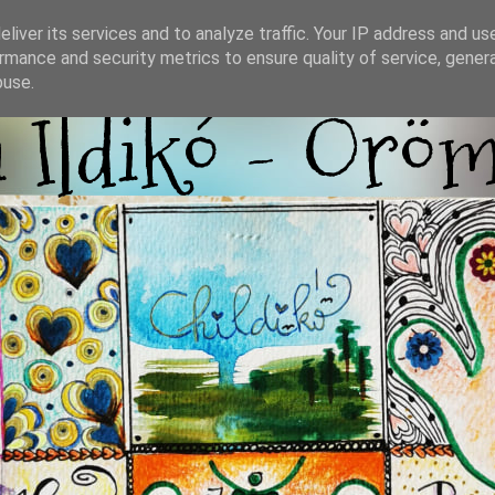
liver its services and to analyze traffic. Your IP address and us
rmance and security metrics to ensure quality of service, gene
buse.
i Ildikó - Örö