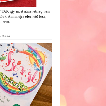
AK így most átmenetileg nem
őek. Amint újra elérhető lesz,
jelzem.
 életedet