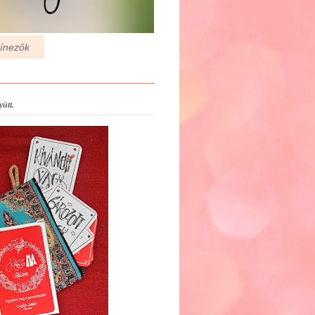
zínezők
ütt.