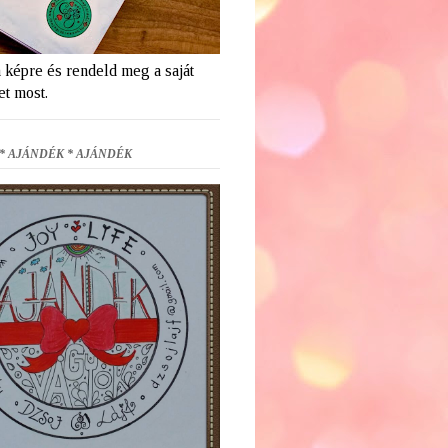
a képre és rendeld meg a saját
et most.
* AJÁNDÉK * AJÁNDÉK