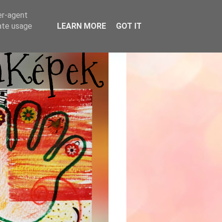
er-agent
rate usage
LEARN MORE
GOT IT
mKépek