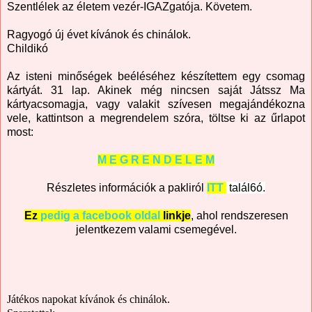
Szentlélek az életem vezér-IGAZgatója. Követem.
Ragyogó új évet kívánok és chinálok.
Childikó
Az isteni minőségek beéléséhez készítettem egy csomag
kártyát. 31 lap. Akinek még nincsen saját Játssz Ma
kártyacsomagja, vagy valakit szívesen megajándékozna
vele, kattintson a megrendelem szóra, töltse ki az űrlapot
most:
M E G R E N D E L E M
Részletes információk a pakliról
ITT
talál6ó.
Ez
pedig a facebook oldal
linkje
, ahol rendszeresen
jelentkezem valami csemegével.
Játékos napokat kívánok és chinálok.