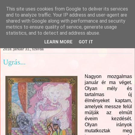
This site uses cookies from Google to deliver its services
Csajági Ildikó - ÖrömKépek
and to analyze traffic. Your IP address and user-agent are
shared with Google along with performance and security
metrics to ensure quality of service, generate usage
statistics, and to detect and address abuse.
▼
LEARN MORE
GOT IT
2018. január 31., szerda
Ugrás...
Nagyon mozgalmas
január ér ma véget.
Olyan mély és
tartalmas új
élményeket kaptam,
amelyek messze felül
múlják az elmúlt
éveim kezdését.
Olyan irányok
mutatkoztak meg