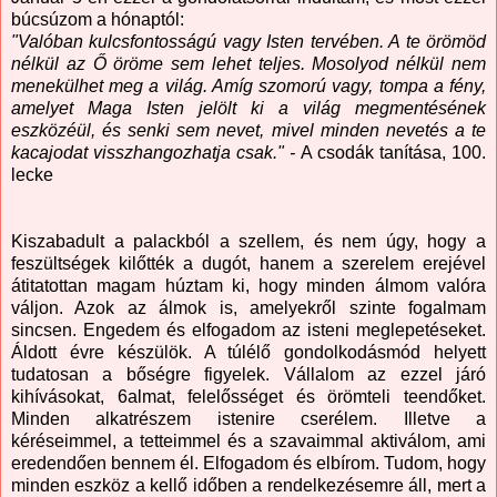
búcsúzom a hónaptól:
"Valóban kulcsfontosságú vagy Isten tervében. A te örömöd
nélkül az Ő öröme sem lehet teljes. Mosolyod nélkül nem
menekülhet meg a világ. Amíg szomorú vagy, tompa a fény,
amelyet Maga Isten jelölt ki a világ megmentésének
eszközéül, és senki sem nevet, mivel minden nevetés a te
kacajodat visszhangozhatja csak." -
A csodák tanítása, 100.
lecke
Kiszabadult a palackból a szellem, és nem úgy, hogy a
feszültségek kilőtték a dugót, hanem a szerelem erejével
átitatottan magam húztam ki, hogy minden álmom valóra
váljon. Azok az álmok is, amelyekről szinte fogalmam
sincsen. Engedem és elfogadom az isteni meglepetéseket.
Áldott évre készülök. A túlélő gondolkodásmód helyett
tudatosan a bőségre figyelek. Vállalom az ezzel járó
kihívásokat, 6almat, felelősséget és örömteli teendőket.
Minden alkatrészem istenire cserélem. Illetve a
kéréseimmel, a tetteimmel és a szavaimmal aktiválom, ami
eredendően bennem él. Elfogadom és elbírom. Tudom, hogy
minden eszköz a kellő időben a rendelkezésemre áll, mert a