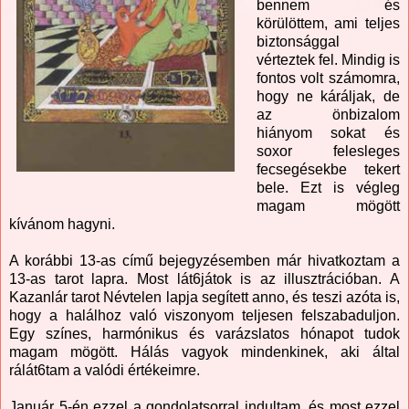
bennem és
körülöttem, ami teljes
biztonsággal
vérteztek fel. Mindig is
fontos volt számomra,
hogy ne káráljak, de
az önbizalom
hiányom sokat és
soxor felesleges
fecsegésekbe tekert
bele. Ezt is végleg
magam mögött
kívánom hagyni.
A korábbi 13-as című bejegyzésemben már hivatkoztam a
13-as tarot lapra. Most lát6játok is az illusztrációban. A
Kazanlár tarot Névtelen lapja segített anno, és teszi azóta is,
hogy a halálhoz való viszonyom teljesen felszabaduljon.
Egy színes, harmónikus és varázslatos hónapot tudok
magam mögött. Hálás vagyok mindenkinek, aki által
rálát6tam a valódi értékeimre.
Január 5-én ezzel a gondolatsorral indultam, és most ezzel