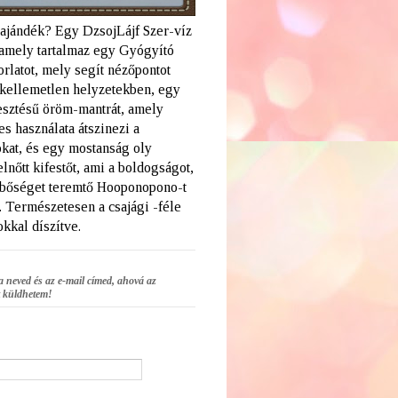
 ajándék? Egy DzsojLájf Szer-víz
amely tartalmaz egy Gyógyító
rlatot, mely segít nézőpontot
a kellemetlen helyzetekben, egy
lesztésű öröm-mantrát, amely
s használata átszinezi a
kat, és egy mostanság oly
elnőtt kifestőt, ami a boldogságot,
 bőséget teremtő Hooponopono-t
. Természetesen a csajági -féle
kkal díszítve.
a neved és az e-mail címed, ahová az
 küldhetem!