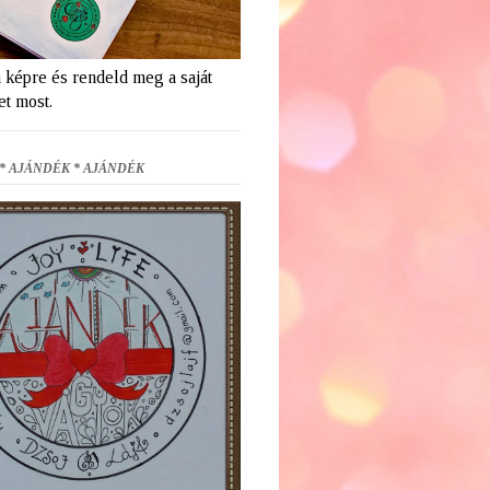
a képre és rendeld meg a saját
et most.
* AJÁNDÉK * AJÁNDÉK