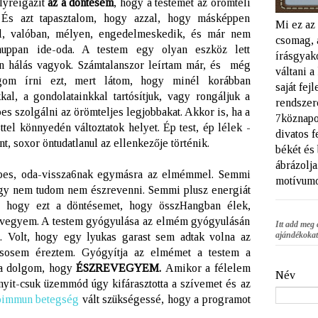
elyreigazít
az a döntésem
, hogy a testemet az örömteli
 És azt tapasztalom, hogy azzal, hogy másképpen
Mi ez az
tel, valóban, mélyen, engedelmeskedik, és már nem
csomag, 
 huppan ide-oda. A testem egy olyan eszköz lett
írásgyako
n hálás vagyok. Számtalanszor leírtam már, és még
váltani 
gom írni ezt, mert látom, hogy minél korábban
saját fej
kal, a gondolatainkkal tartósítjuk, vagy rongáljuk a
rendszere
es szolgálni az örömteljes legjobbakat. Akkor is, ha a
7köznapo
tel könnyedén változtatok helyet. Ép test, ép lélek -
divatos f
, soxor öntudatlanul az ellenkezője történik.
békét és
ábrázolja
pes, oda-vissza6nak egymásra az elmémmel. Semmi
motívumo
ogy nem tudom nem észrevenni. Semmi plusz energiát
, hogy ezt a döntésemet, hogy összHangban élek,
 vegyem. A testem gyógyulása az elmém gyógyulásán
Itt add meg 
ajándékokat
láb. Volt, hogy egy lyukas garast sem adtak volna az
 sosem éreztem. Gyógyítja az elmémet a testem a
 a dolgom, hogy
ÉSZREVEGYEM.
Amikor a félelem
Név
nyit-csuk üzemmód úgy kifárasztotta a szívemet és az
oimmun betegség
vált szükségessé, hogy a programot