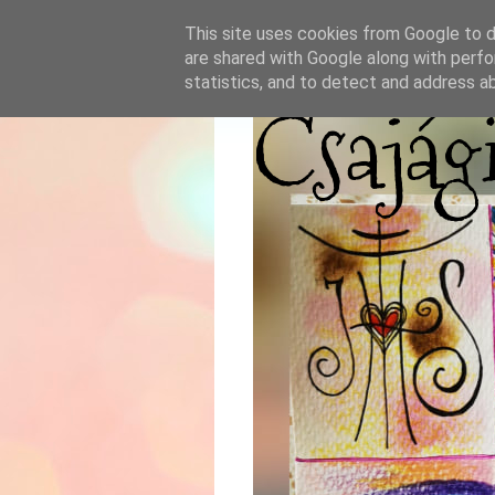
This site uses cookies from Google to de
are shared with Google along with perfo
statistics, and to detect and address a
Csajág