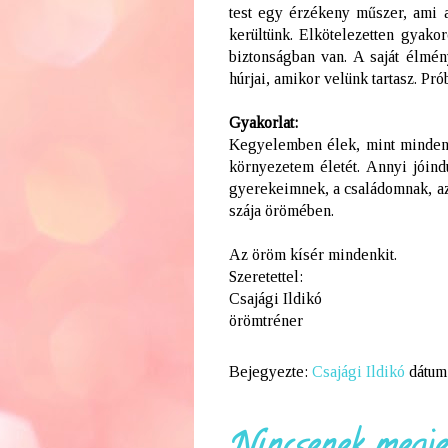
test egy érzékeny műszer, ami az
kerültünk. Elkötelezetten gyakor
biztonságban van. A saját élm
húrjai, amikor velünk tartasz. Prób
Gyakorlat:
Kegyelemben élek, mint minde
környezetem életét. Annyi jóind
gyerekeimnek, a családomnak, az
szája örömében.
Az öröm kísér mindenkit.
Szeretettel:
Csajági Ildikó
örömtréner
Bejegyezte:
Csajági Ildikó
dátum