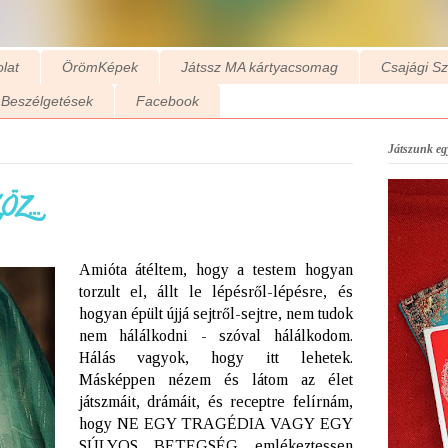
lat
ÖrömKépek
Játssz MA kártyacsomag
Csajági S
Beszélgetések
Facebook
Játszunk egy
z...
Amióta átéltem, hogy a testem hogyan
torzult el, állt le lépésről-lépésre, és
hogyan épült újjá sejtről-sejtre, nem tudok
nem hálálkodni - szóval hálálkodom.
Hálás vagyok, hogy itt lehetek.
Másképpen nézem és látom az élet
játszmáit, drámáit, és receptre felírnám,
hogy NE EGY TRAGÉDIA VAGY EGY
SÚLYOS BETEGSÉG emlékeztessen