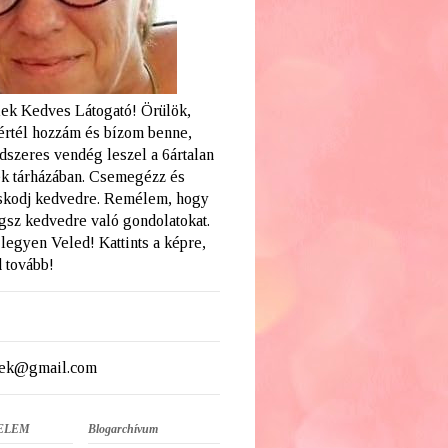
ek Kedves Látogató! Örülök,
értél hozzám és bízom benne,
dszeres vendég leszel a 6ártalan
k tárházában. Csemegézz és
skodj kedvedre. Remélem, hogy
ogsz kedvedre való gondolatokat.
legyen Veled! Kattints a képre,
 tovább!
ek@gmail.com
ELEM
Blogarchívum