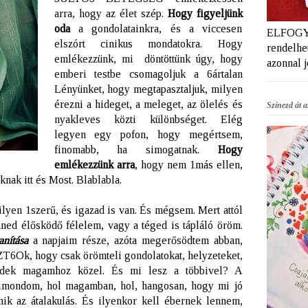
arra, hogy az élet szép.
Hogy figyeljünk
oda
a gondolatainkra, és a viccesen
ELFOGYT
elszórt cinikus mondatokra. Hogy
rendelhet
emlékezzünk, mi döntöttünk úgy, hogy
azonnal 
emberi testbe csomagoljuk a 6ártalan
Lényünket, hogy megtapasztaljuk, milyen
érezni a hideget, a meleget, az ölelés és
Színezd át az
nyakleves közti különbséget. Elég
legyen egy pofon, hogy megértsem,
finomabb, ha simogatnak.
Hogy
emlékezzünk arra
, hogy nem 1más ellen,
nak itt és Most. Blablabla.
lyen 1szerű, és igazad is van. És mégsem. Mert attól
d élősködő félelem, vagy a téged is tápláló öröm.
anítása
a napjaim része, azóta megerősödtem abban,
k, hogy csak örömteli gondolatokat, helyzeteket,
gedek magamhoz közel. És mi lesz a többivel? A
imondom, hol magamban, hol, hangosan, hogy mi jó
k az átalakulás. És ilyenkor kell ébernek lennem,