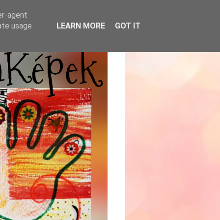
er-agent
rate usage
LEARN MORE
GOT IT
mKépek