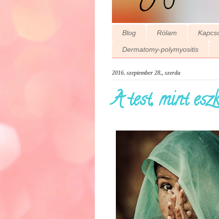
Blog
Rólam
Kapcso
Dermatomy-polymyositis
2016. szeptember 28., szerda
A test, mint eszkö