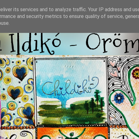
liver its services and to analyze traffic. Your IP address and us
rmance and security metrics to ensure quality of service, gene
buse.
i Ildikó - Örö