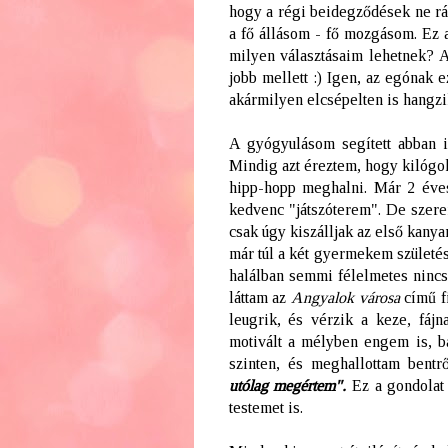
hogy a régi beidegződések ne rá
a fő állásom - fő mozgásom. Ez 
milyen választásaim lehetnek? Ah
jobb mellett :) Igen, az egónak 
akármilyen elcsépelten is hangzi
A gyógyulásom segített abban 
Mindig azt éreztem, hogy kilógok
hipp-hopp meghalni. Már 2 éves
kedvenc "játszóterem". De szere
csak úgy kiszálljak az első kanya
már túl a két gyermekem születé
halálban semmi félelmetes ninc
láttam az
Angyalok városa
című fi
leugrik, és vérzik a keze, fáj
motivált a mélyben engem is, b
szinten, és meghallottam bent
utólag megértem".
Ez a gondolat 
testemet is.