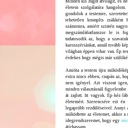
Minden kis zugot átvilágít, és h
életem szolgálatára hangolom.
gondolok a testemre, szeretet
tehetetlen krumplis zsákként
számomra, amiért szintén nagyo
megszámlá6atlanszor le is fo
tudatosodik az, hogy a szavaink
karosszériánkat, annál tovább kép
világban éppen vihar van. Ép test
érdekes hogy mégis már szülőként
Amióta a testem újra működőké
extra nincs ebben, csupán az, h
nem igényel. Azt viszont igen
minden választásnál figyelembe
át zajlott. Itt vagyok. Ép-kéz-
életemért. Szerencsére ezt én
legapróbb rezdüléseivel. Annyi
működtette az életemet, akkor a 
idegrendszeremet, hogy egy
aut
átírhassam.