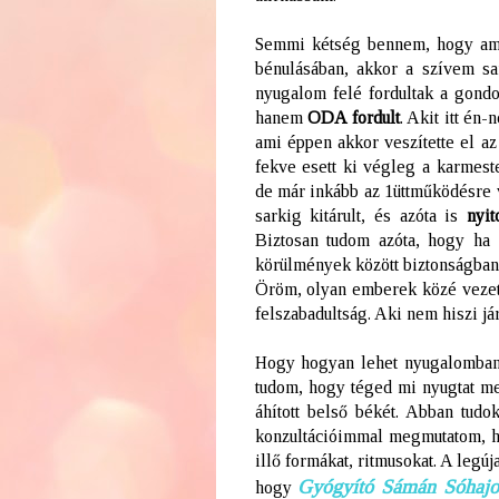
Semmi kétség bennem, hogy ami
bénulásában, akkor a szívem sar
nyugalom felé fordultak a gondo
hanem
ODA fordult
. Akit itt én
ami éppen akkor veszítette el az
fekve esett ki végleg a karmeste
de már inkább az 1üttműködésre v
sarkig kitárult, és azóta is
nyit
Biztosan tudom azóta, hogy ha
körülmények között biztonságban
Öröm, olyan emberek közé vezet,
felszabadultság. Aki nem hiszi já
Hogy hogyan lehet nyugalomban
tudom, hogy téged mi nyugtat m
áhított belső békét. Abban tudo
konzultációimmal megmutatom, h
illő formákat, ritmusokat. A leg
Gyógyító Sámán Sóhajo
hogy