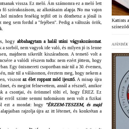
ntsanak vissza. Ez meló. Ám számomra ez a meló lett
a fő szórakozásom, az alkotásaim alapja. No ma vajon
ol minden fenékig tejföl ott is dönthetsz a jónál is
Kattints 
ez meg sem fordul a "fejében". Pedig a változás örök,
színeződ
k.
is, hogy
abbahagytam a halál utáni vágyakozásomat
.
AJÁNDÉK 
 a sorból, nem vagyok ide való, és milyen jó is lenne
en, majdnem sikerült kiszáradnom. A temető volt a
ncsére a valódi részem tudta: nem ezért jöttem, hogy
rban. Egy önismereti csoportban már túl a 30. évemen,
sén, már túl a válásomon, éreztem meg, hogy nekem a
sen, viszont
az élet roppant mód ijesztő.
A minap újra
lmet, és megint felnevettem, annál a résznél, amikor
nak a csontjai, és örömmel tölti el, hogy ÉREZ. Ez
ár erről szinte semmi tudomásom nem volt a fizikai
ről ezt a mondat: hogy
"ÉRZEM-TESZEM, és majd
alapjaiban rajzolja újra az itt létemet, és konkrétan a