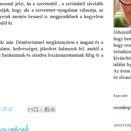
onnal jelzi, ha a szeretettől , a szívünktől távolabb
oljuk, hogy aki a szeretettet=nyugalmat választja, az
ényeink mentén benned is megpendülnek a kegyelem
áld ki.
Üdvözöll
hogy bet
nki más. Döntéseimmel megkönnyítem a magam és a
hogy ren
ulatot, kedvességet, jókedvet halmozok fel, amitől a
örömhíre
 barátaimnak és minden leszármazottamnak fülig ér a
kívánchi
találni f
Az öröm 
és olvasd
Kapcsolat
oromkep
:
18:30
ADATVÉD