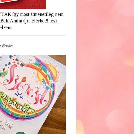
AK így most átmenetileg nem
őek. Amint újra elérhető lesz,
jelzem.
 életedet