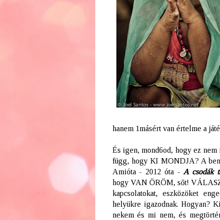
hanem 1másért van értelme a játék
És igen, mond6od, hogy ez nem i
függ, hogy KI MONDJA? A benne
Amióta - 2012 óta -
A csodák
t
hogy VAN ÖRÖM, sőt! VÁLASZT6O
kapcsolatokat, eszközöket en
helyükre igazodnak. Hogyan? K
nekem és mi nem, és megtörténi