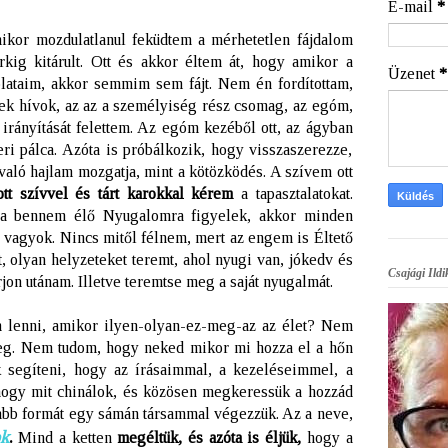
E-mail
*
kor mozdulatlanul feküdtem a mérhetetlen fájdalom
kig kitárult. Ott és akkor éltem át, hogy amikor a
Üzenet
*
lataim, akkor semmim sem fájt. Nem én fordítottam,
-nek hívok, az az a személyiség rész csomag, az egóm,
 irányítását felettem. Az egóm kezéből ott, az ágyban
ri pálca. Azóta is próbálkozik, hogy visszaszerezze,
aló hajlam mozgatja, mint a kötözködés. A szívem ott
ott szívvel és tárt karokkal kérem
a tapasztalatokat.
 a bennem élő Nyugalomra figyelek, akkor minden
 vagyok. Nincs mitől félnem, mert az engem is Éltető
 olyan helyzeteket teremt, ahol nyugi van, jókedv és
Csajági Ildi
rjon utánam. Illetve teremtse meg a saját nyugalmát.
 lenni, amikor ilyen-olyan-ez-meg-az az élet? Nem
eg. Nem tudom, hogy neked mikor mi hozza el a hőn
k segíteni, hogy az írásaimmal, a kezeléseimmel, a
ogy mit chinálok, és közösen megkeressük a hozzád
újabb formát egy sámán társammal végezzük. Az a neve,
k
.
Mind a ketten
megéltük, és azóta is éljük,
hogy a