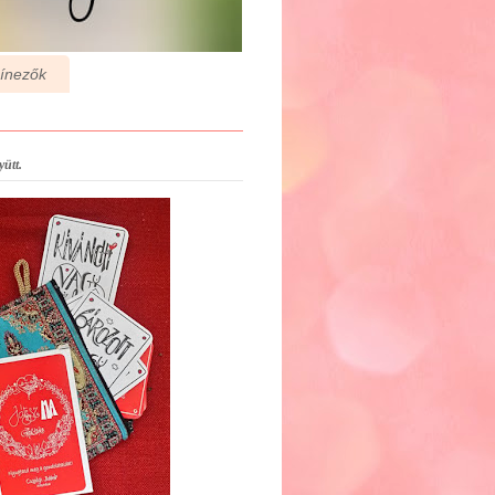
zínezők
ütt.