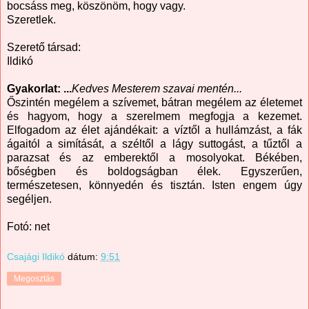
bocsáss meg, köszönöm, hogy vagy.
Szeretlek.
Szerető társad:
Ildikó
Gyakorlat: ...
Kedves Mesterem szavai mentén...
Őszintén megélem a szívemet, bátran megélem az életemet
és hagyom, hogy a szerelmem megfogja a kezemet.
Elfogadom az élet ajándékait: a víztől a hullámzást, a fák
ágaitól a simítását, a széltől a lágy suttogást, a tűztől a
parazsat és az emberektől a mosolyokat. Békében,
bőségben és boldogságban élek. Egyszerűen,
természetesen, könnyedén és tisztán. Isten engem úgy
segéljen.
Fotó: net
Csajági Ildikó
dátum:
9:51
Megosztás