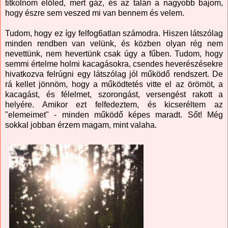
titkolnom előled, mert gáz, és az talán a nagyobb bajom,
hogy észre sem veszed mi van bennem és velem.
Tudom, hogy ez így felfog6atlan számodra. Hiszen látszólag
minden rendben van velünk, és közben olyan rég nem
nevettünk, nem hevertünk csak úgy a fűben. Tudom, hogy
semmi értelme holmi kacagásokra, csendes heverészésekre
hivatkozva felrúgni egy látszólag jól működő rendszert. De
rá kellet jönnöm, hogy a működtetés vitte el az örömöt, a
kacagást, és félelmet, szorongást, versengést rakott a
helyére. Amikor ezt felfedeztem, és kicseréltem az
"elemeimet" - minden működő képes maradt. Sőt! Még
sokkal jobban érzem magam, mint valaha.