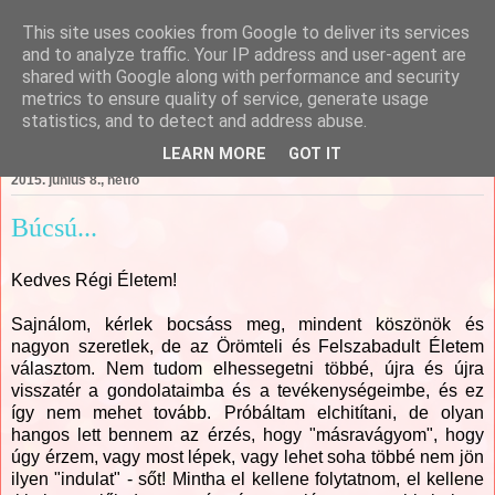
This site uses cookies from Google to deliver its services
Csajági Ildikó - ÖrömKépek
and to analyze traffic. Your IP address and user-agent are
shared with Google along with performance and security
metrics to ensure quality of service, generate usage
statistics, and to detect and address abuse.
▼
LEARN MORE
GOT IT
2015. június 8., hétfő
Búcsú...
Kedves Régi Életem!
Sajnálom, kérlek bocsáss meg, mindent köszönök és
nagyon szeretlek, de az Örömteli és Felszabadult Életem
választom. Nem tudom elhessegetni többé, újra és újra
visszatér a gondolataimba és a tevékenységeimbe, és ez
így nem mehet tovább. Próbáltam elchitítani, de olyan
hangos lett bennem az érzés, hogy "másravágyom", hogy
úgy érzem, vagy most lépek, vagy lehet soha többé nem jön
ilyen "indulat" - sőt! Mintha el kellene folytatnom, el kellene