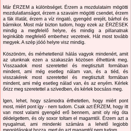
Már ÉRZEM a különbséget. Érzem a mozdulataim mögötti
mozdulatlanságot, érzem a szavaim mögötti csendet, érzem
a fák illatát, érzem a víz ringató, gyengéd erejét, bárhol és
bármikor. Most már bizton tudom, hogy ezek az ÉRZÉSEK
mindig a megfelelő helyre, és mindig a pillanatnak
leginkább megfelelő emberhez vezetnek. Hát most tovább
megyek. A szép jóóó helyre visz mindig.
Köszönöm, és mérhetetlenül hálás vagyok mindenért, amit
az utunknak ezen a szakaszán közösen élhettünk meg.
Visszaadok most szeretettel és megtisztult formában
mindent, ami még esetleg nálam van, és a tiéd, és
visszakérek most szeretettel és megtisztult formában
mindent, ami még esetleg nálad van, és az enyém. Kérlek
őrizz meg szeretettel a szívedben, és kérlek bocsáss meg.
Igen, lehet, hogy számodra érthetetlen, hogy miért pont
most, miért pont így - nem tudom. Csak azt ÉRZEM, hogy itt
van most valami gyengéd erő bennem, amit oly rég óta
dédelgettem, és oly soxor toltam el magamtól. Érzem azt a
nyugalmat, ami mindenki számára a lehető legjobb
megoldásokat hozza, mert én azt magamtól nem tudom.