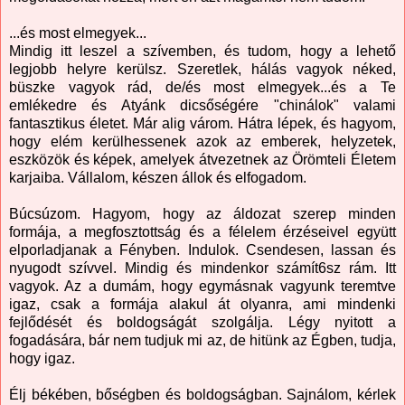
...és most elmegyek...
Mindig itt leszel a szívemben, és tudom, hogy a lehető
legjobb helyre kerülsz. Szeretlek, hálás vagyok néked,
büszke vagyok rád, de/és most elmegyek...és a Te
emlékedre és Atyánk dicsőségére "chinálok" valami
fantasztikus életet. Már alig várom. Hátra lépek, és hagyom,
hogy elém kerülhessenek azok az emberek, helyzetek,
eszközök és képek, amelyek átvezetnek az Örömteli Életem
karjaiba. Vállalom, készen állok és elfogadom.
Búcsúzom. Hagyom, hogy az áldozat szerep minden
formája, a megfosztottság és a félelem érzéseivel együtt
elporladjanak a Fényben. Indulok. Csendesen, lassan és
nyugodt szívvel. Mindig és mindenkor számít6sz rám. Itt
vagyok. Az a dumám, hogy egymásnak vagyunk teremtve
igaz, csak a formája alakul át olyanra, ami mindenki
fejlődését és boldogságát szolgálja. Légy nyitott a
fogadására, bár nem tudjuk mi az, de hitünk az Égben, tudja,
hogy igaz.
Élj békében, bőségben és boldogságban. Sajnálom, kérlek