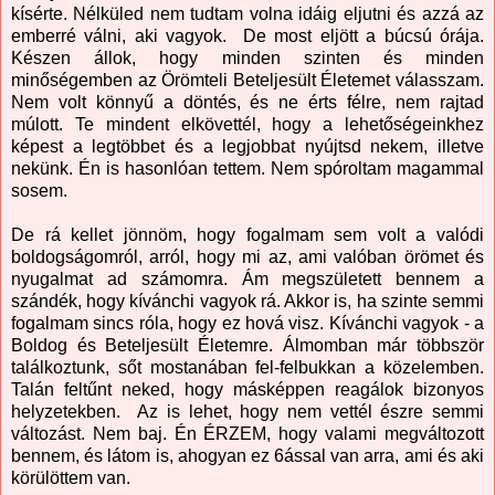
kísérte. Nélküled nem tudtam volna idáig eljutni és azzá az
emberré válni, aki vagyok. De most eljött a búcsú órája.
Készen állok, hogy minden szinten és minden
minőségemben az Örömteli Beteljesült Életemet válasszam.
Nem volt könnyű a döntés, és ne érts félre, nem rajtad
múlott. Te mindent elkövettél, hogy a lehetőségeinkhez
képest a legtöbbet és a legjobbat nyújtsd nekem, illetve
nekünk. Én is hasonlóan tettem. Nem spóroltam magammal
sosem.
De rá kellet jönnöm, hogy fogalmam sem volt a valódi
boldogságomról, arról, hogy mi az, ami valóban örömet és
nyugalmat ad számomra. Ám megszületett bennem a
szándék, hogy kívánchi vagyok rá. Akkor is, ha szinte semmi
fogalmam sincs róla, hogy ez hová visz. Kívánchi vagyok - a
Boldog és Beteljesült Életemre. Álmomban már többször
találkoztunk, sőt mostanában fel-felbukkan a közelemben.
Talán feltűnt neked, hogy másképpen reagálok bizonyos
helyzetekben. Az is lehet, hogy nem vettél észre semmi
változást. Nem baj. Én ÉRZEM, hogy valami megváltozott
bennem, és látom is, ahogyan ez 6ással van arra, ami és aki
körülöttem van.