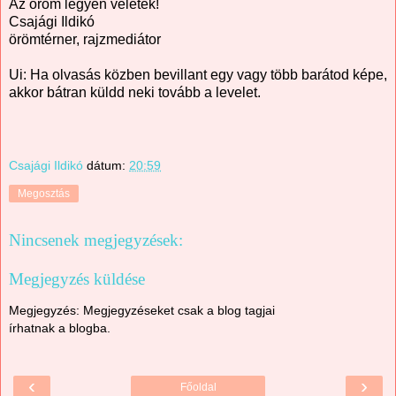
Az öröm legyen veletek!
Csajági Ildikó
örömtérner, rajzmediátor
Ui: Ha olvasás közben bevillant egy vagy több barátod képe,
akkor bátran küldd neki tovább a levelet.
Csajági Ildikó
dátum:
20:59
Megosztás
Nincsenek megjegyzések:
Megjegyzés küldése
Megjegyzés: Megjegyzéseket csak a blog tagjai
írhatnak a blogba.
‹
›
Főoldal