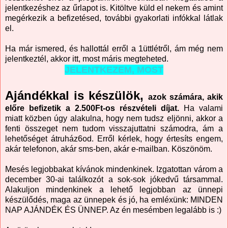
jelentkezéshez az űrlapot is. Kitöltve küld el nekem és amint
megérkezik a befizetésed, további gyakorlati infókkal látlak
el.
Ha már ismered, és hallottál erről a 1üttlétről, ám még nem
jelentkeztél, akkor itt, most máris megteheted.
JELENTKEZEM, MOST
Ajándékkal is készülök,
azok számára, akik
előre befizetik a 2.500Ft-os részvételi díjat.
Ha valami
miatt közben úgy alakulna, hogy nem tudsz eljönni, akkor a
fenti összeget nem tudom visszajuttatni számodra, ám a
lehetőséget átruház6od. Erről kérlek, hogy értesíts engem,
akár telefonon, akár sms-ben, akár e-mailban. Köszönöm.
Mesés legjobbakat kívánok mindenkinek. Izgatottan várom a
december 30-ai találkozót a sok-sok jókedvű társammal.
Alakuljon mindenkinek a lehető legjobban az ünnepi
készülődés, maga az ünnepek és jó, ha emléxünk: MINDEN
NAP AJÁNDÉK ÉS ÜNNEP. Az én mesémben legalább is :)