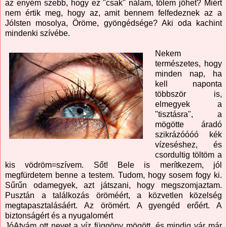
az enyém szebb, hogy ez "csak" nálam, tőlem jöhet? Miért
nem értik meg, hogy az, amit bennem felfedeznek az a
JóIsten mosolya, Öröme, gyöngédsége? Aki oda kachint
mindenki szívébe.
Nekem
természetes, hogy
minden nap, ha
kell naponta
többször is,
elmegyek a
"tisztásra", a
mögötte áradó
szikrázóóóó kék
vízeséshez, és
csordultig töltöm a
kis vödröm=szívem. Sőt! Bele is merítkezem, jól
megfürdetem benne a testem. Tudom, hogy sosem fogy ki.
Sűrűn odamegyek, azt játszani, hogy megszomjaztam.
Pusztán a találkozás öröméért, a közvetlen közelség
megtapasztalásáért. Az örömért. A gyengéd erőért. A
biztonságért és a nyugalomért
JóAtyám ott nevet a víz függöny mögött, és mindig vár már