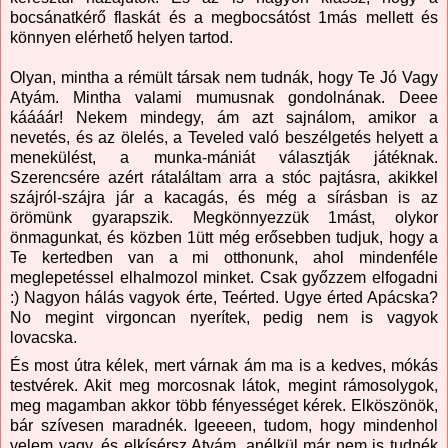
bocsánatkérő flaskát és a megbocsátóst 1más mellett és
könnyen elérhető helyen tartod.
Olyan, mintha a rémült társak nem tudnák, hogy Te Jó Vagy
Atyám. Mintha valami mumusnak gondolnának. Deee
káááár! Nekem mindegy, ám azt sajnálom, amikor a
nevetés, és az ölelés, a Teveled való beszélgetés helyett a
menekülést, a munka-mániát választják játéknak.
Szerencsére azért rátaláltam arra a stóc pajtásra, akikkel
szájról-szájra jár a kacagás, és még a sírásban is az
örömünk gyarapszik. Megkönnyezzük 1mást, olykor
önmagunkat, és közben 1ütt még erősebben tudjuk, hogy a
Te kertedben van a mi otthonunk, ahol mindenféle
meglepetéssel elhalmozol minket. Csak győzzem elfogadni
:) Nagyon hálás vagyok érte, Teérted. Ugye érted Apácska?
No megint virgoncan nyerítek, pedig nem is vagyok
lovacska.
És most útra kélek, mert várnak ám ma is a kedves, mókás
testvérek. Akit meg morcosnak látok, megint rámosolygok,
meg magamban akkor több fényességet kérek. Elköszönök,
bár szívesen maradnék. Igeeeen, tudom, hogy mindenhol
velem vagy, és elkísérsz Atyám, anélkül már nem is tudnék