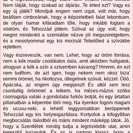
Nem látják, hogy szabad az átjárás. Te érted ezt? Vagy ez
egy új játék? Mondjuk engem nem izgat, volt már, hogy
beálltam cimborának, hogy a képzeletbeli falat lebontsam,
de olyan hamar kifáradtam tőle, hogy inkább fogtam a
vödröm, és Tehozzád jöttem. Szóval az úgy volt, hogy
megint mindenkit a szemükbe nézve jól megszeretgettem,
és a mosolyommal egy kis morzsát Tebelőled a szívükbe
rejtettem.
Vagy észreveszik, van nem. Lehet, hogy az öröm forrása,
nem a kék madár csodálatos dala, amit aközben hallgatok,
ahogyan a kék a szín a szívemben kavarog? Hmmm, én ezt
nem tud6om, de azt igen, hogy nekem nem okoz biza'
semmi örömet, ha rikoltozva, ütlegelnek szóval, kézzel. Óóó,
Apácska, az engem úgy megijeszt! És attól sem lesz
csordultig örömmel a lelkem, ha mézes-mázos szóba
csomagolja valaki a gondolatai furkós botját, és egy ártatlan
pillanatban a képembe törli meg. Na ilyenkor fogom magam
és ucuuu-neki, a lehető leggyorsabban beröppenek
Tehozzád egy kis helyreigazításra. Kortyolok a kifogy6tlan
megbocsátás italodból és máris mindent másképp látok. Jó,
hogy a Szentlélek mindig tudja a legrövidebb utat, amin
keresztül hazajutok. És az is nagyon klassz, hogy a