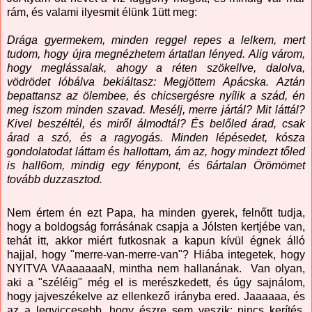
rám, és valami ilyesmit élünk 1ütt meg:
Drága gyermekem, minden reggel repes a lelkem, mert
tudom, hogy újra megnézhetem ártatlan lényed. Alig várom,
hogy meglássalak, ahogy a réten szökellve, dalolva,
vödrödet lóbálva bekiáltasz: Megjöttem Apácska. Aztán
bepattansz az ölembee, és chicsergésre nyílik a szád, én
meg iszom minden szavad. Mesélj, merre jártál? Mit láttál?
Kivel beszéltél, és miről álmodtál? És belőled árad, csak
árad a szó, és a ragyogás. Minden lépésedet, kósza
gondolatodat láttam és hallottam, ám az, hogy mindezt tőled
is hall6om, mindig egy fénypont, és 6ártalan Örömömet
tovább duzzasztod.
Nem értem én ezt Papa, ha minden gyerek, felnőtt tudja,
hogy a boldogság forrásának csapja a JóIsten kertjébe van,
tehát itt, akkor miért futkosnak a kapun kívül égnek álló
hajjal, hogy "merre-van-merre-van"? Hiába integetek, hogy
NYITVA VAaaaaaaN, mintha nem hallanának. Van olyan,
aki a "széléig" még el is merészkedett, és úgy sajnálom,
hogy jajveszékelve az ellenkező irányba ered. Jaaaaaa, és
az a legviccesebb, hogy észre sem veszik: nincs kerítés.