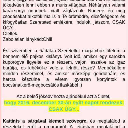
jókedvűen lenni ebben a muris világban. Néhányan valami
karácsonyi ünnepek miatt vágtáznak. Nodeee én meg
csodásakat alkotok ma is a Te örömödre, dicsőségedre és
kifogy6atlan Szereteted emlékére. Indulok, játszom, CSAK
ÚGY...
Ölellek.
Zabolátlan lánykád:Chili
És szívemben a 6ártalan Szeretettel magamhoz ölelem a
bennem élő pajkos kislányt. Volt idő, amikor egy sarokba
kuporogva figyelte ez a részem, vajon leszek-e az igaz
barátja, és kibékül-e vele a felnőtt része? Megbékéltem
minden részemmel, és amikor másképp gondolnám, és
harcra készülne a vérem, gyorsan kortyintok a
bocsánatkérő-megbocsátós flaskából :)
Az a belső jókedv hozta ajándékul azt a 5letet,
hogy 2016. december 30-án nyílt napot rendezek:
CSAK ÚGY...
Kattints a sárgával kiemelt szövegre,
és megtalálod a
részeteket erről a programról. A leírásban megtalálod a