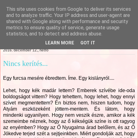
This site uses cookies from Google to deliver its services
Csajági Ildikó - ÖrömKépek
and to analyze traffic. Your IP address and user-agent are
shared with Google along with performance and security
metrics to ensure quality of service, generate usage
statistics, and to detect and address abuse.
▼
LEARN MORE
GOT IT
2016. december 12., hétfő
Nincs kerítés...
Egy furcsa mesére ébredtem. Íme. Egy kislányról....
Lehet, hogy kék madár lettem? Emberek szívébe ide-oda
boldogságot vittem? Hogy tehettem, hogy lehet, hogy ennyi
szívet megmentettem? Én biztos nem, hiszen tudom, hogy
Atyám eszközeként jöttem-mentem. És látom, hogy
mindenki ugyanilyen. Hogy nem veszik észre, amikor a kék
szemeimbe néznek, hogy az ő kékségük színe is ott ragyog
az enyémben? Hogy az Ő Nyugalma árad belőlem, és az Ő
Jókedve terjed szét a sejtjeinkben. Miért gondolják azt, hogy