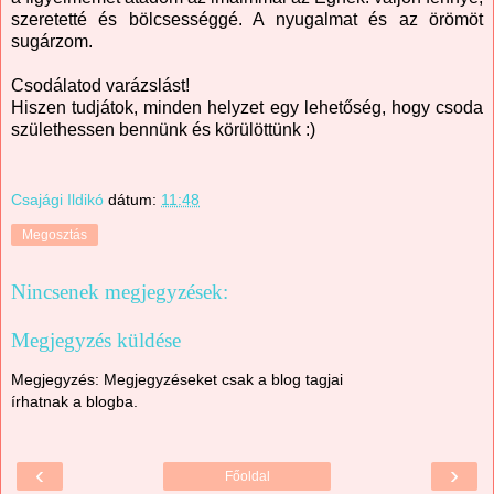
szeretetté és bölcsességgé. A nyugalmat és az örömöt
sugárzom.
Csodálatod varázslást!
Hiszen tudjátok, minden helyzet egy lehetőség, hogy csoda
születhessen bennünk és körülöttünk :)
Csajági Ildikó
dátum:
11:48
Megosztás
Nincsenek megjegyzések:
Megjegyzés küldése
Megjegyzés: Megjegyzéseket csak a blog tagjai
írhatnak a blogba.
‹
›
Főoldal