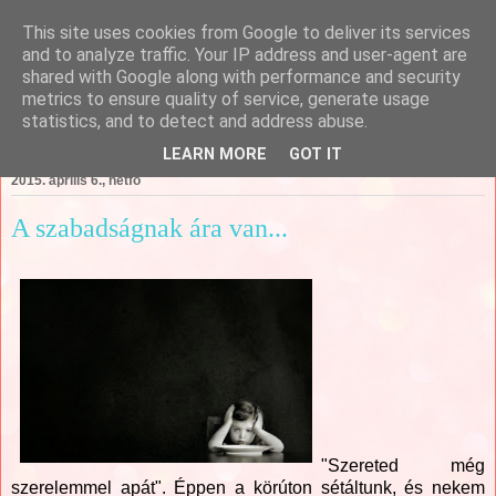
This site uses cookies from Google to deliver its services
Csajági Ildikó - ÖrömKépek
and to analyze traffic. Your IP address and user-agent are
shared with Google along with performance and security
metrics to ensure quality of service, generate usage
statistics, and to detect and address abuse.
▼
LEARN MORE
GOT IT
2015. április 6., hétfő
A szabadságnak ára van...
"Szereted még
szerelemmel apát". Éppen a körúton sétáltunk, és nekem