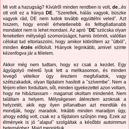
Mi volt a hazugság? Kívülről minden rendben is volt,
de
...és
ott volt ez a fránya
DE
. "Szeretlek, hálás vagyok, büszke
vagyok rád, DE nem tudok tovább együttélni veled". Azt
hiszem, hogy ennél érhetetlenebb és felfog6atlanabb
mondatot nem is lehet mondani. Az apró "
DE
"szócska olyan
feneketlen mélységű szomorúságot, hamis örömöt, valótlan
célokat tud eltorlaszolni, hogy amikor kitöröltem az "útból",
minden
érzés
előtolult. Hiányok leginkább, amivel szinte
kézenfogva jár a félelem.
Akkor még nem tudtam, hogy ez csak a kezdet. Egy
ágyúgolyó méretű lyuk lett a mellkasomon, és minden
levegő vételkor úgy éreztem megfulladok, vagy
szétszakadok, olyan fájdalom hasított a "szívembe". Nem a
férjem ellen fordultam, sőt, minden igyekezettel azon voltam,
hogy ne hibáztassam - magamat okoltam mindenért. Nem
találtam a helyem. Mélységesen átéreztem azoknak a
helyzetét, akik egy ilyen pillanatban azt mondták és
mondják, hogy: maradok. Inkább minden maradjon úgy,
ahogy eddig volt, csak ez a fájdalom szűnjön meg. Ezek az
élmények is jó "alapul" szolgáltak a későbbi autoimmun
betegséghez. Majd megoldjuk.