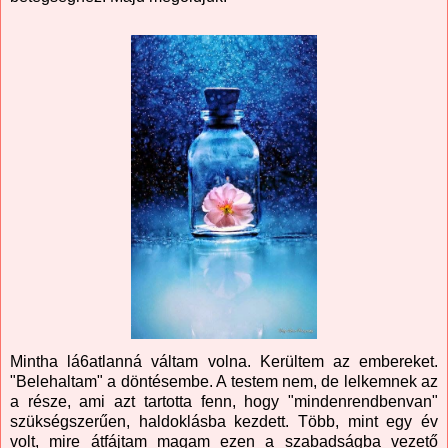
Mintha lá6atlanná váltam volna. Kerültem az embereket.
"Belehaltam" a döntésembe. A testem nem, de lelkemnek az
a része, ami azt tartotta fenn, hogy "mindenrendbenvan"
szükségszerűen, haldoklásba kezdett. Több, mint egy év
volt, mire átfájtam magam ezen a szabadságba vezető