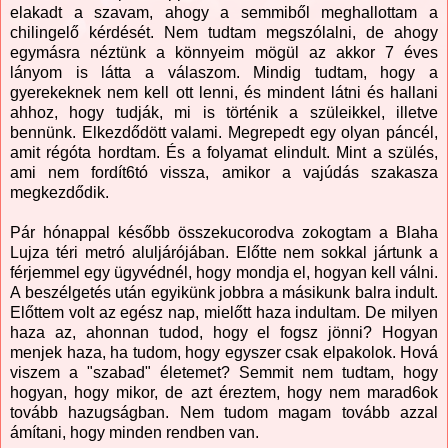
elakadt a szavam, ahogy a semmiből meghallottam a
chilingelő kérdését. Nem tudtam megszólalni, de ahogy
egymásra néztünk a könnyeim mögül az akkor 7 éves
lányom is látta a válaszom. Mindig tudtam, hogy a
gyerekeknek nem kell ott lenni, és mindent látni és hallani
ahhoz, hogy tudják, mi is történik a szüleikkel, illetve
bennünk. Elkezdődött valami. Megrepedt egy olyan páncél,
amit régóta hordtam. És a folyamat elindult. Mint a szülés,
ami nem fordít6tó vissza, amikor a vajúdás szakasza
megkezdődik.
Pár hónappal később összekucorodva zokogtam a Blaha
Lujza téri metró aluljárójában. Előtte nem sokkal jártunk a
férjemmel egy ügyvédnél, hogy mondja el, hogyan kell válni.
A beszélgetés után egyikünk jobbra a másikunk balra indult.
Előttem volt az egész nap, mielőtt haza indultam. De milyen
haza az, ahonnan tudod, hogy el fogsz jönni? Hogyan
menjek haza, ha tudom, hogy egyszer csak elpakolok. Hová
viszem a "szabad" életemet? Semmit nem tudtam, hogy
hogyan, hogy mikor, de azt éreztem, hogy nem marad6ok
tovább hazugságban. Nem tudom magam tovább azzal
ámítani, hogy minden rendben van.