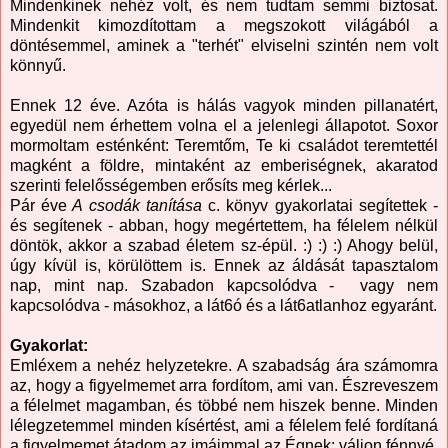
Mindenkinek nehéz volt, és nem tudtam semmi biztosat.
Mindenkit kimozdítottam a megszokott világából a
döntésemmel, aminek a "terhét" elviselni szintén nem volt
könnyű.
Ennek 12 éve. Azóta is hálás vagyok minden pillanatért,
egyedül nem érhettem volna el a jelenlegi állapotot. Soxor
mormoltam esténként: Teremtőm, Te ki családot teremtettél
magként a földre, mintaként az emberiségnek, akaratod
szerinti felelősségemben erősíts meg kérlek...
Pár éve
A csodák tanítása
c. könyv gyakorlatai segítettek -
és segítenek - abban, hogy megértettem, ha félelem nélkül
döntök, akkor a szabad életem sz-épül. :) :) :) Ahogy belül,
úgy kívül is, körülöttem is. Ennek az áldását tapasztalom
nap, mint nap. Szabadon kapcsolódva - vagy nem
kapcsolódva - másokhoz, a lát6ó és a lát6atlanhoz egyaránt.
Gyakorlat:
Emléxem a nehéz helyzetekre. A szabadság ára számomra
az, hogy a figyelmemet arra fordítom, ami van. Észreveszem
a félelmet magamban, és többé nem hiszek benne. Minden
lélegzetemmel minden kísértést, ami a félelem felé fordítaná
a figyelmemet átadom az imáimmal az Égnek: váljon fénnyé,