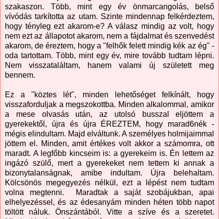
szakaszon. Több, mint egy év önmarcangolás, belső
vívódás tarkította az utam. Szinte mindennap felkérdeztem,
hogy tényleg ezt akarom-e? A válasz mindig az volt, hogy
nem ezt az állapotot akarom, nem a fájdalmat és szenvedést
akarom, de éreztem, hogy a "felhők felett mindig kék az ég" -
oda tartottam. Több, mint egy év, mire tovább tudtam lépni.
Nem visszataláltam, hanem valami új született meg
bennem.
Ez a "köztes lét", minden lehetőséget felkínált, hogy
visszaforduljak a megszokottba. Minden alkalommal, amikor
a mese olvasás után, az utolsó busszal eljöttem a
gyerekektől, újra és újra ÉREZTEM, hogy marad6nék -
mégis elindultam. Majd elváltunk. A személyes holmijaimmal
jöttem el. Minden, amit értékes volt akkor a számomra, ott
maradt. A legfőbb kincseim is: a gyerekeim is. Én lettem az
ingázó szülő, mert a gyerekeket nem tettem ki annak a
bizonytalanságnak, amibe indultam. Újra belehaltam.
Kölcsönös megegyezés nélkül, ezt a lépést nem tudtam
volna megtenni. Maradtak a saját szobájukban, apai
elhelyezéssel, és az édesanyám minden héten több napot
töltött náluk. Önszántából. Vitte a szíve és a szeretet.